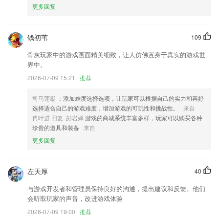
更多回复
真人斗地主全部版本大全下载更新了什么?
更新了部分Bug;
钱初苇
109
新增栏目添加“桌面快捷方式”；
骨灰玩家中的游戏画面精美细致，让人仿佛置身于真实的游戏世
修复安图文直播全屏截图后分享会导致app崩溃且无法保存到本地问题
界中。
扩大读书范围，增加读书体验！
2026-07-09 15:21
推荐
优化国际机票查询
司马莲凝
：添加难度选择选项，让玩家可以根据自己的实力和喜好
修护以知的bug。
选择适合自己的游戏难度，增加游戏的可玩性和挑战性。
来自
联系我们
冉叶进 回复 彭岩婵
游戏的商城系统丰富多样，玩家可以购买各种
以上就是真人斗地主全部版本大全下载的介绍，如果您喜欢这款软件，您
珍贵的道具和装备
来自
可以到应用商店进行打分评论，说出您的使用经历，以帮助我们更好的对
更多回复
产品进行优化修改。
左天厚
40
与游戏开发者和管理员保持良好的沟通，提出建议和反馈。他们
会听取玩家的声音，改进游戏体验
2026-07-09 19:00
推荐