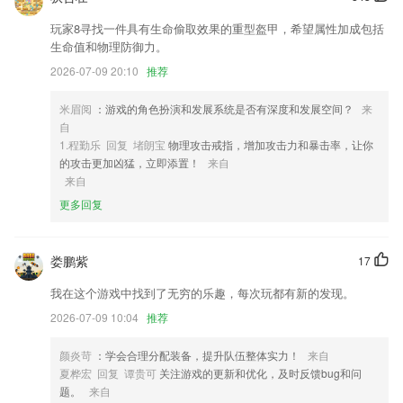
2,坚持需求导向，积极开发具有郫都特色、符合基层实际系列课程，提升
培训内容的针对性、实践经验的可及性。
玩家8寻找一件具有生命偷取效果的重型盔甲，希望属性加成包括
3,【新鲜资讯】智能化推荐，热点时事社会娱乐搞笑美图看你想看
生命值和物理防御力。
2026-07-09 20:10
推荐
4,一目了然的店铺信息内容，店铺基础信息中展示关联仪器、美容师以及
产品剩余使用次数内容；
米眉阅
：游戏的角色扮演和发展系统是否有深度和发展空间？
来
5,分享您的爱车。
自
6,查看您所在地址支持的配送服务类型和时效
1.程勤乐 回复 堵朗宝
物理攻击戒指，增加攻击力和暴击率，让你
的攻击更加凶猛，立即添置！
来自
真人斗地主全部版本大全下载软件优势
来自
1.◆多种小宠物等2265用户来饲养，创造宠物小企鹅乐园识字更轻松，还
更多回复
能和宠物对话练习普通话；
2.在宝贝听英语单词发音，学习单词卡绘本课程时，爸爸妈妈也可以在
娄鹏紫
17
旁，扮演小朋友“词典”的角色，提高小朋友们的学习效率，增进亲子关系
亲密。
我在这个游戏中找到了无穷的乐趣，每次玩都有新的发现。
3.：对应视频讲解与知识点练习题，作答后可回看答案
2026-07-09 10:04
推荐
4.研岸软件提供丰富的考验学习资料，有着丰富的资源和教师在线解答
颜炎苛
：学会合理分配装备，提升队伍整体实力！
来自
5.主要包括：经济、历史、法律、文化、科技、管理等方面的基本知识
夏桦宏 回复 谭贵可
关注游戏的更新和优化，及时反馈bug和问
题。
来自
6.海量高清正版资源，打造丰富高品质视听体验。