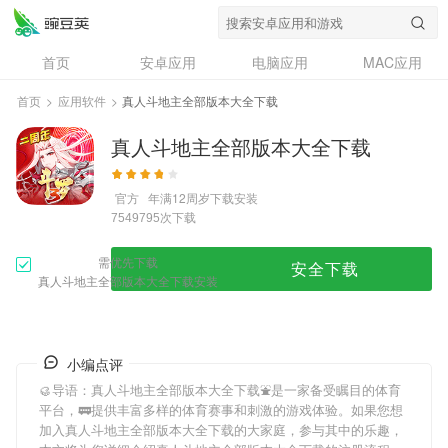
首页
安卓应用
电脑应用
MAC应用
资讯
专题
设计奖
创意应用
首页
>
应用软件
>
真人斗地主全部版本大全下载
问答
真人斗地主全部版本大全下载
官方
年满12周岁
下载安装
次下载
7549795
需优先下载
安全下载
真人斗地主全部版本大全下载安装
小编点评
🥮导语：
真人斗地主全部版本大全下载
⛲️是一家备受瞩目的体育
平台，🚃提供丰富多样的体育赛事和刺激的游戏体验。如果您想
加入
真人斗地主全部版本大全下载
的大家庭，参与其中的乐趣，