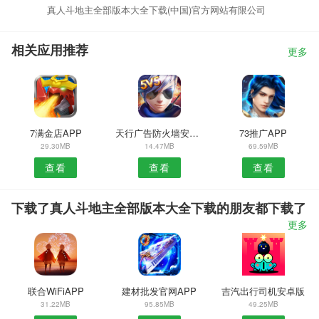
真人斗地主全部版本大全下载(中国)官方网站有限公司
相关应用推荐
更多
7满金店APP
天行广告防火墙安卓版
73推广APP
29.30MB
14.47MB
69.59MB
查看
查看
查看
下载了真人斗地主全部版本大全下载的朋友都下载了
更多
联合WiFiAPP
建材批发官网APP
吉汽出行司机安卓版
31.22MB
95.85MB
49.25MB