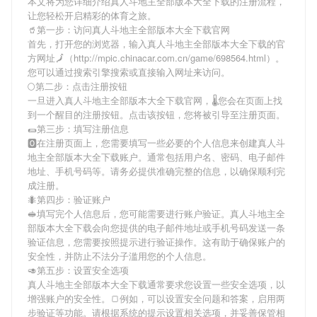
本文将为您详细介绍
真人斗地主全部版本大全下载
的注册流程，
让您轻松开启精彩的体育之旅。
🥤第一步：访问真人斗地主全部版本大全下载官网
首先，打开您的浏览器，输入
真人斗地主全部版本大全下载
的官
方网址🗾（http://mpic.chinacar.com.cn/game/698564.html）。
您可以通过搜索引擎搜索或直接输入网址来访问。
🌕第二步：点击注册按钮
一旦进入
真人斗地主全部版本大全下载
官网，🌡您会在页面上找
到一个醒目的注册按钮。点击该按钮，您将被引导至注册页面。
🌯第三步：填写注册信息
🅾在注册页面上，您需要填写一些必要的个人信息来创建
真人斗
地主全部版本大全下载
账户。通常包括用户名、密码、电子邮件
地址、手机号码等。请务必提供准确完整的信息，以确保顺利完
成注册。
🐜第四步：验证账户
🥪填写完个人信息后，您可能需要进行账户验证。
真人斗地主全
部版本大全下载
会向您提供的电子邮件地址或手机号码发送一条
验证信息，您需要按照提示进行验证操作。这有助于确保账户的
安全性，并防止不法分子滥用您的个人信息。
🥑第五步：设置安全选项
真人斗地主全部版本大全下载
通常要求您设置一些安全选项，以
增强账户的安全性。🍞例如，可以设置安全问题和答案，启用两
步验证等功能。请根据系统的提示设置相关选项，并妥善保管相