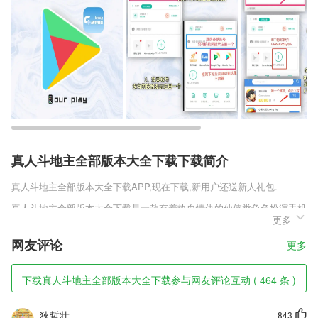
真人斗地主全部版本大全下载下载简介
真人斗地主全部版本大全下载
APP,现在下载,新用户还送新人礼包.
真人斗地主全部版本大全下载是一款有着热血情仇的仙侠类角色扮演手机
更多
游戏，这里有着仙侠世界中的所有特色玩法，加入了很强的东方元素，给
你还原一个有着古典风彩的仙侠世界，还有着更多的挑战，经典的PVP
网友评论
更多
玩法将出现在你的眼帘，你可以随意操作你的角色。
真人斗地主全部版本大全下载软件特色
下载真人斗地主全部版本大全下载参与网友评论互动 ( 464 条 )
1,【自动识别，一秒抠图】
狄哲壮
843