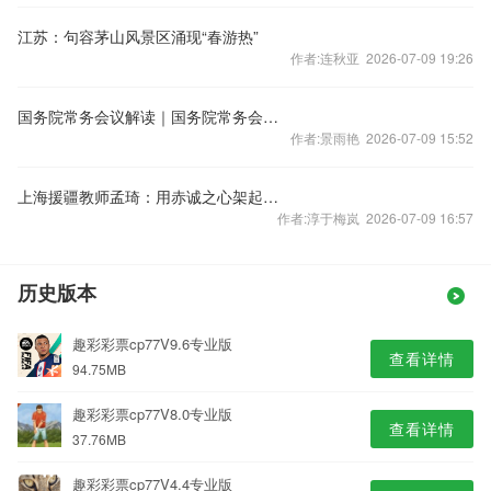
江苏：句容茅山风景区涌现“春游热”
作者:连秋亚 2026-07-09 19:26
国务院常务会议解读｜国务院常务会议部署人工智能发展有关工作
作者:景雨艳 2026-07-09 15:52
上海援疆教师孟琦：用赤诚之心架起沪疆合作桥梁
作者:淳于梅岚 2026-07-09 16:57
历史版本
趣彩彩票cp77V9.6专业版
查看详情
94.75MB
趣彩彩票cp77V8.0专业版
查看详情
37.76MB
趣彩彩票cp77V4.4专业版