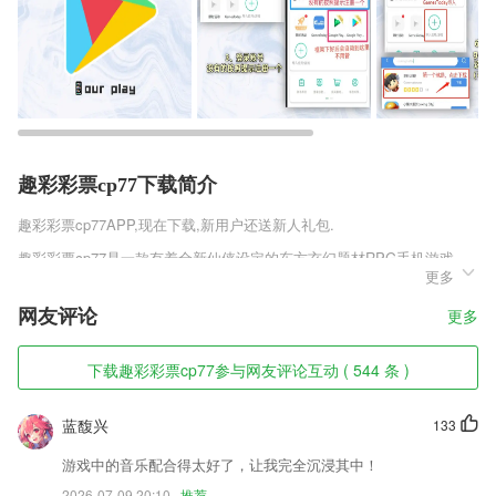
趣彩彩票cp77下载简介
趣彩彩票cp77
APP,现在下载,新用户还送新人礼包.
趣彩彩票cp77是一款有着全新仙侠设定的东方玄幻题材RPG手机游戏，
更多
美术风格独树一帜，魔幻与仙侠交织出一段凄美的旷世奇缘。仙盟集结，
兄弟同心问鼎苍穹。极品套装，自由锻造超强属性。个性时装，随心搭配
网友评论
更多
百变造型。上古神兽，极品坐骑遨游仙界。喜欢的玩家快来趣趣手游网下
载这款仙境骑兵高爆版吧!
下载趣彩彩票cp77参与网友评论互动 ( 544 条 )
趣彩彩票cp77软件特色
1,培养优质服务专业司机,给用户带来安全、便捷、低碳及高品质体验
蓝馥兴
133
2,实现党建信息日常工作的科学化和管理工作，优化工作方式，提高效
游戏中的音乐配合得太好了，让我完全沉浸其中！
率，以及对领导的分析、决策提供科学的支持和保证。
2026-07-09 20:10
推荐