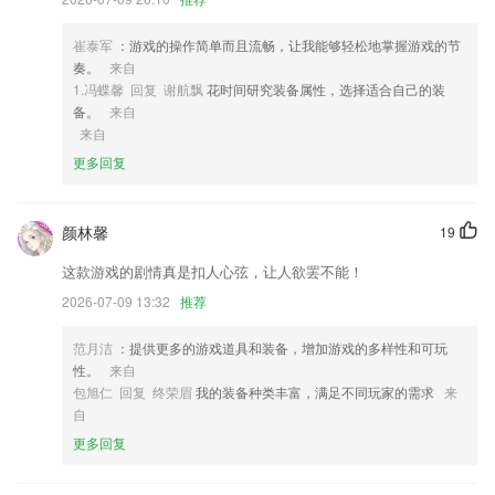
3,愿我们的努力，能为您提供更广更深的通识知识体系，为价值观的共鸣
搭建桥梁，让热爱智慧的朋友们，能重新燃起对这个世界的好奇心，培养
崔泰军
：游戏的操作简单而且流畅，让我能够轻松地掌握游戏的节
发自内心的问题意识，更懂得如何寻找、逼近答案，从而使知识面得以拓
奏。
来自
宽，理解世界的能力得到提高。
1.冯蝶馨 回复 谢航飘
花时间研究装备属性，选择适合自己的装
4,剑桥最新版"语言与内容" 结合学科课程,有料有趣
备。
来自
来自
5,打开扬声器功能可以监控监控中的声音，可以自由调节音量；
更多回复
6,以关注民生、问政互动、解疑释惑、便民服务为宗旨；
趣彩彩票cp77软件优势
颜林馨
19
1.：手机采编校园动态，实时分享学生故事，成为连通家校的新通道。
这款游戏的剧情真是扣人心弦，让人欲罢不能！
2.拥有很多专业的初中教学老师，可以帮助用户轻松的解答所有问题。
2026-07-09 13:32
推荐
3.主动记录学习书签，下次翻开主动显现上一次内容。
范月洁
：提供更多的游戏道具和装备，增加游戏的多样性和可玩
4.照药镜app可浏览、查询药材原植物、正品、非正品及劣质品等图片信
性。
来自
息，供用户自行学习了解判定药材名称及真伪
包旭仁 回复 终荣眉
我的装备种类丰富，满足不同玩家的需求
来
5.利用碎片化的时间学习、智能便捷随时随地都在拿分。
自
6.英语电子课本，让学生在没有老师教学的情况下,也能自己学习，掌握
更多回复
英语知识。
趣彩彩票cp77更新了什么?