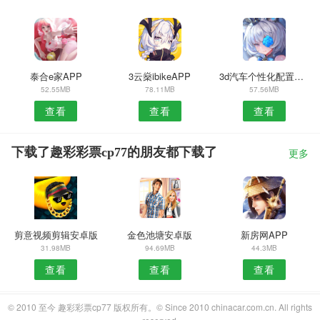
泰合e家APP
3云燊ibikeAPP
3d汽车个性化配置APP
52.55MB
78.11MB
57.56MB
查看
查看
查看
下载了趣彩彩票cp77的朋友都下载了
更多
剪意视频剪辑安卓版
金色池塘安卓版
新房网APP
31.98MB
94.69MB
44.3MB
查看
查看
查看
© 2010 至今 趣彩彩票cp77 版权所有。© Since 2010 chinacar.com.cn. All rights