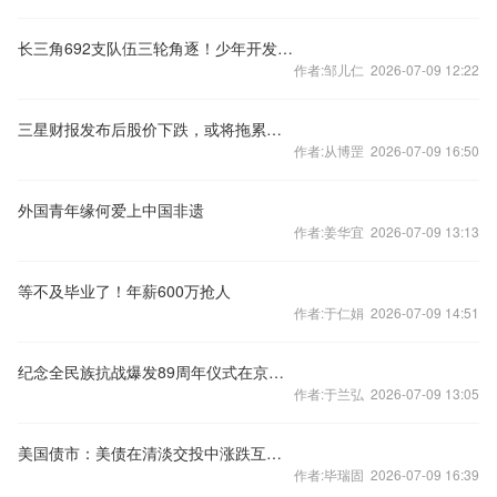
长三角692支队伍三轮角逐！少年开发者训练AI完成真实任务
作者:邹儿仁 2026-07-09 12:22
三星财报发布后股价下跌，或将拖累芯片行业其他竞争对手
作者:从博罡 2026-07-09 16:50
外国青年缘何爱上中国非遗
作者:姜华宜 2026-07-09 13:13
等不及毕业了！年薪600万抢人
作者:于仁娟 2026-07-09 14:51
纪念全民族抗战爆发89周年仪式在京举行尹力主持
作者:于兰弘 2026-07-09 13:05
美国债市：美债在清淡交投中涨跌互现 短债跑赢
作者:毕瑞固 2026-07-09 16:39