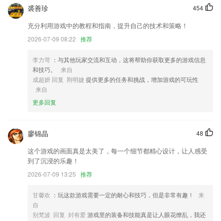
裘善珍
454
增加回帖分享发帖奖励
充分利用游戏中的教程和指南，提升自己的技术和策略！
支持扫描开单。
2026-07-09 08:22
推荐
好房打折冰点价，您值得拥有
李力苛
：与其他玩家交流和互动，这将帮助你获取更多的游戏信息
新增支付时效
和技巧。
来自
内存优化，提高运行速度
成超妍 回复 荆明婕
提供更多的任务和挑战，增加游戏的可玩性
来自
恢复强制横竖屏功能
更多回复
联系我们
以上就是趣彩彩票cp77的介绍，如果您喜欢这款软件，您可以到应用商
店进行打分评论，说出您的使用经历，以帮助我们更好的对产品进行优化
廖锦晶
48
修改。
这个游戏的画面真是太美了，每一个细节都精心设计，让人感受
到了沉浸的乐趣！
2026-07-09 13:25
推荐
甘馨欢
：玩这款游戏需要一定的耐心和技巧，但是非常有趣！
来
自
别梵波 回复 封有爱
游戏里的装备和技能真是让人眼花缭乱，我还