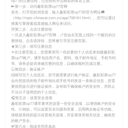
cp77
的注册流程，让您轻松开启精彩的体育之旅。
🔑第一步：访问趣彩彩票cp77官网
首先，打开您的浏览器，输入
趣彩彩票cp77
的官方网址🚚
（http://mpic.chinacar.com.cn/app/795161.html）。您可以通过
搜索引擎搜索或直接输入网址来访问。
🈷第二步：点击注册按钮
一旦进入
趣彩彩票cp77
官网，🍗您会在页面上找到一个醒目的注
册按钮。点击该按钮，您将被引导至注册页面。
🌵第三步：填写注册信息
☀在注册页面上，您需要填写一些必要的个人信息来创建
趣彩彩
票cp77
账户。通常包括用户名、密码、电子邮件地址、手机号码
等。请务必提供准确完整的信息，以确保顺利完成注册。
🕢第四步：验证账户
⌨️填写完个人信息后，您可能需要进行账户验证。
趣彩彩票cp77
会向您提供的电子邮件地址或手机号码发送一条验证信息，您需
要按照提示进行验证操作。这有助于确保账户的安全性，并防止
不法分子滥用您的个人信息。
🎧第五步：设置安全选项
趣彩彩票cp77
通常要求您设置一些安全选项，以增强账户的安全
性。🦷例如，可以设置安全问题和答案，启用两步验证等功能。
请根据系统的提示设置相关选项，并妥善保管相关信息，确保您
的账户安全。
💸第六步：阅读并同意条款