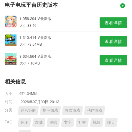
电子电玩平台历史版本
1.956.294 V最新版
查看详情
大小 88.46
1.310.414 V最新版
查看详情
大小 73.54MB
3.634.564 V最新版
查看详情
大小 7.16MB
相关信息
大小
674.34MB
时间
2026年07月09日 20:13
分类
经营策略
格斗游戏
冒险游戏
动作游戏
TAG
休闲
趣味
消除
文字
社交
视频
聊天