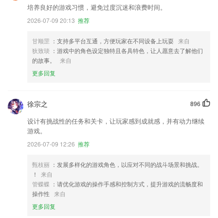
培养良好的游戏习惯，避免过度沉迷和浪费时间。
2026-07-09 20:13
推荐
甘顺罡
：支持多平台互通，方便玩家在不同设备上玩耍
来自
狄致琰
：游戏中的角色设定独特且各具特色，让人愿意去了解他们
的故事。
来自
更多回复
徐宗之
896
设计有挑战性的任务和关卡，让玩家感到成就感，并有动力继续
游戏。
2026-07-09 12:26
推荐
甄枝丽
：发展多样化的游戏角色，以应对不同的战斗场景和挑战。
！
来自
管蝶蝶
：请优化游戏的操作手感和控制方式，提升游戏的流畅度和
操作性
来自
更多回复