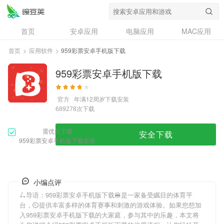
首页
安卓应用
电脑应用
MAC应用
资讯
专题
设计奖
创意应用
首页
>
应用软件
>
959彩票安卓手机版下载
问答
959彩票安卓手机版下载
官方
年满12周岁
下载安装
次下载
689278
需优先下载
安全下载
959彩票安卓手机版下载安装
小编点评
🛴导语：
959彩票安卓手机版下载
🍔是一家备受瞩目的体育平
台，⏲提供丰富多样的体育赛事和刺激的游戏体验。如果您想加
入
959彩票安卓手机版下载
的大家庭，参与其中的乐趣，本文将