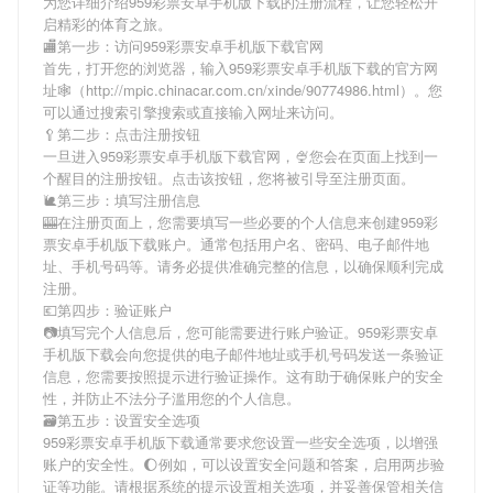
为您详细介绍
959彩票安卓手机版下载
的注册流程，让您轻松开
启精彩的体育之旅。
🏬第一步：访问959彩票安卓手机版下载官网
首先，打开您的浏览器，输入
959彩票安卓手机版下载
的官方网
址🕸（http://mpic.chinacar.com.cn/xinde/90774986.html）。您
可以通过搜索引擎搜索或直接输入网址来访问。
🥄第二步：点击注册按钮
一旦进入
959彩票安卓手机版下载
官网，🍨您会在页面上找到一
个醒目的注册按钮。点击该按钮，您将被引导至注册页面。
🐌第三步：填写注册信息
🎰在注册页面上，您需要填写一些必要的个人信息来创建
959彩
票安卓手机版下载
账户。通常包括用户名、密码、电子邮件地
址、手机号码等。请务必提供准确完整的信息，以确保顺利完成
注册。
💶第四步：验证账户
📷填写完个人信息后，您可能需要进行账户验证。
959彩票安卓
手机版下载
会向您提供的电子邮件地址或手机号码发送一条验证
信息，您需要按照提示进行验证操作。这有助于确保账户的安全
性，并防止不法分子滥用您的个人信息。
🗃第五步：设置安全选项
959彩票安卓手机版下载
通常要求您设置一些安全选项，以增强
账户的安全性。🌔例如，可以设置安全问题和答案，启用两步验
证等功能。请根据系统的提示设置相关选项，并妥善保管相关信