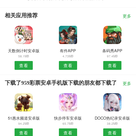
相关应用推荐
更多
天数倒计时安卓版
有件APP
条码秀APP
58.1MB
4.73MB
97.4MB
查看
查看
查看
下载了959彩票安卓手机版下载的朋友都下载了
更多
51惠水频道安卓版
快步停车安卓版
DOCO热纪录安卓版
94.2MB
65.7MB
38.2MB
查看
查看
查看