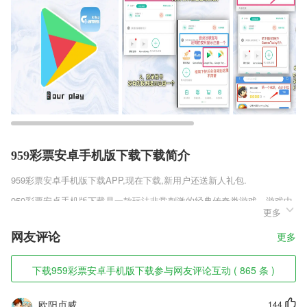
959彩票安卓手机版下载下载简介
959彩票安卓手机版下载
APP,现在下载,新用户还送新人礼包.
959彩票安卓手机版下载是一款玩法非常刺激的经典传奇类游戏，游戏中
更多
拥有非常经典的三职业，分别是战、法、道三大老将，可以说玩家对于这
三大职业是非常熟悉的，三大职业玩家虽然熟悉但是这三大职业的技能和
网友评论
更多
技能效果都是不一样的。
959彩票安卓手机版下载软件特色
下载959彩票安卓手机版下载参与网友评论互动 ( 865 条 )
1,【挂靠模式，组织保障】
欧阳贞威
144