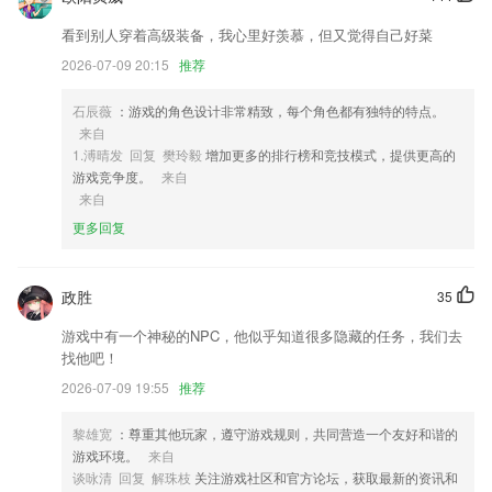
2,读书宝收集了大量外语学习视频，可以边看边听边学， 哪里不会可以
点那里；
看到别人穿着高级装备，我心里好羡慕，但又觉得自己好菜
3,最实用的学习秘笈：
2026-07-09 20:15
推荐
4,查找方便，多种查找方式，实时充电桩状态查询。
石辰薇
：游戏的角色设计非常精致，每个角色都有独特的特点。
5,无网络也可以做题
来自
6,精心设计的课程，根据幼儿36岁心理发展特点发展数学概念；
1.溥晴发 回复 樊玲毅
增加更多的排行榜和竞技模式，提供更高的
游戏竞争度。
来自
959彩票安卓手机版下载软件优势
来自
1.】
更多回复
2.根据你的预算、时间、需求，通过价格范围、专业方向和母语人士等轻
松筛选老师。多年经验的专业教师、市场营销、新闻传媒、策略、销售、
政胜
35
艺术文化等领域的专业人士，爱好写作、影视音乐、厨艺、旅行的有趣灵
魂……在 italki 总能找到合适的老师一起学习。
游戏中有一个神秘的NPC，他似乎知道很多隐藏的任务，我们去
找他吧！
3.能够了解学校的位置、特长科目等信息，展示清晰的学校信息。
2026-07-09 19:55
推荐
4.便于用户可以更加有针对性的进行学习很不错；还会帮助大家智能的整
理每次模拟考试中的错题
黎雄宽
：尊重其他玩家，遵守游戏规则，共同营造一个友好和谐的
5.可以在其中巡山观鸟，记录鸟的生活习性，潜移默化中提升用户的环境
游戏环境。
来自
保护意识
谈咏清 回复 解珠枝
关注游戏社区和官方论坛，获取最新的资讯和