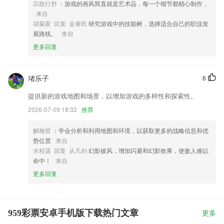
宗政行舒
：游戏的画风简直就是艺术品，每一个细节都精心制作，
来自
胡菊家 回复 金睿民
研究游戏中的技能树，选择适合自己的职业发
展路线。
来自
更多回复
堵乐子
6
提供新的游戏地图和场景，以增加游戏的多样性和探索性。
2026-07-09 18:32
推荐
解梅哲
：学会分析和利用地图和环境，以获取更多的战略信息和优
势位置
来自
水程菡 回复 从凡剑
幻影披风，增加闪避和幻影效果，使敌人难以
命中！
来自
更多回复
959彩票安卓手机版下载热门文章
更多