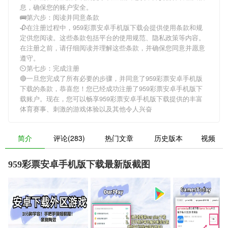
息，确保您的账户安全。
🚌第六步：阅读并同意条款
🥀在注册过程中，
959彩票安卓手机版下载
会提供使用条款和规
定供您阅读。这些条款包括平台的使用规范、隐私政策等内容。
在注册之前，请仔细阅读并理解这些条款，并确保您同意并愿意
遵守。
⏲第七步：完成注册
🔴一旦您完成了所有必要的步骤，并同意了
959彩票安卓手机版
下载
的条款，恭喜您！您已经成功注册了959彩票安卓手机版下
载账户。现在，您可以畅享
959彩票安卓手机版下载
提供的丰富
体育赛事、刺激的游戏体验以及其他令人兴奋
简介
评论(283)
热门文章
历史版本
视频
959彩票安卓手机版下载最新版截图