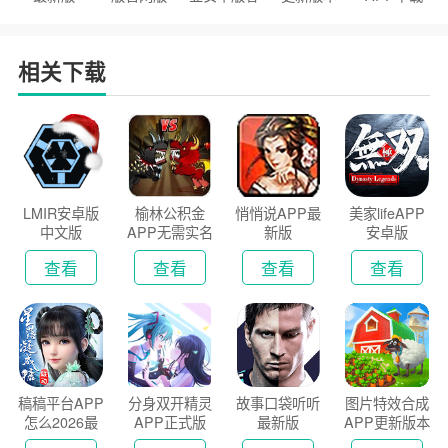
户端
2026
安装2026
相关下载
LMIR安卓版
榆林公积金
悄悄说APP最
美家lifeAPP
中文版
APP无需实名
新版
安卓版
认证版
查看
查看
查看
查看
稿稿平台APP
分身双开精灵
故事口袋听听
图片特效合成
怎么2026最
APP正式版
最新版
APP更新版本
新版
2026