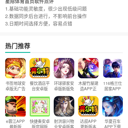
星际体育首页软件点评
1.基础功能灵敏度，很少出现低级问题
2.数据同步后台进行，不影响前台操作
3.日期时间选择方便，容易点错
热门推荐
书签地球安
餐饮酒店平
环球驿家安
木屋竹屋建
116格兰仕
卓版无广告
台安卓版
卓版新版免
造APP正
居家APP
官方正版
2026版
费下载
版2026
手机版
e蓉江APP
快捷奏安卓
射洪容兴物
达叔APP
华夏召车
最新版
版官网版
业安卓版客
更新版本
APP下载