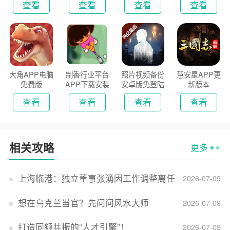
查看
查看
查看
查看
大角APP电脑
制香行业平台
照片视频备份
慧安星APP更
免费版
APP下载安装
安卓版免登陆
新版本
2026
版
查看
查看
查看
查看
相关攻略
更多
上海临港：独立董事张湧因工作调整离任
2026-07-09
想在乌克兰当官？先问问风水大师
2026-07-09
打造同频共振的“人才引擎”！
2026-07-09