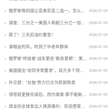
俄罗斯等四国让亚美尼亚二选一，怎么回事？
2026-07-09
调查：三分之一美国人和超三分之一加拿大人感到经济压力
2026-07-09
稳了！三天后油价要变！
2026-07-09
演唱会的风，吹到了中老年群体
2026-07-09
俄罗斯“终结者”战车更名“斯皮里顿”：寓意强大可靠，彰显俄精神力量
2026-07-09
美国提出“非同寻常要求”，双方多个领域分歧依旧，印美贸易谈判进入“关键阶段”
2026-07-09
外交部：''台独''势力已沦为民族败类
2026-07-09
领导层更替完成后，西尔维奥·那不勒斯出任Lucid首席执行官
2026-07-09
成龙向全球发出入境游邀约：欢迎感受无滤镜的真实中国
2026-07-09