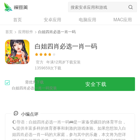
首页
安卓应用
电脑应用
MAC应用
资讯
专题
设计奖
创意应用
首页
>
应用软件
>
白姐四肖必选一肖一码
问答
白姐四肖必选一肖一码
官方
年满12周岁
下载安装
次下载
1359659
需优先下载
安全下载
白姐四肖必选一肖一码安装
小编点评
🌔导语：
白姐四肖必选一肖一码
🚌是一家备受瞩目的体育平台，
📞提供丰富多样的体育赛事和刺激的游戏体验。如果您想加入
白
姐四肖必选一肖一码
的大家庭，参与其中的乐趣，本文将为您详