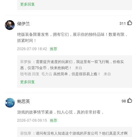
4.考试大纲功能，可以查看到考试的大纲信息，让你能够更好的进行考试
更多回复
准备。
5.作业，老师可以在课堂结束后给学生布置作业，学生可以在线提交或者
储伊兰
311
拍照提交作业
6.软件使用全程自主操作的封闭系统，检测过程无人工干预，过程严谨，
绝版装备限量发售，拥有它们，展示你的独特品味！数量有限，
后台采用RSA安全加密技术，不会泄露文档信息，保护论文安全。
抓紧时间！
白姐四肖必选一肖一码更新了什么?
2026-07-09 18:42
推荐
产品架构改版,新界面新布局,新增看板负库存预警等功能;
宋梦振
：需要提升速度的玩家们，我这里有一双飞行靴，价格实
惠，仅需75金币，快来抢购吧！
来自
修复部分已知bug，优化体验
嵇韦德 回复 毛力云
虽然简单，但是很容易上瘾！
来自
商家名片样式改版
更多回复
新增电脑协同模式，在电脑上也可以管理手机中的数据。
修复启动页面底部Logo和后台设置显示不对应问题
鲍思英
98
完善新车权益领取和展示；
游戏的故事情节紧凑，扣人心弦，真的非常好看，
联系我们
2026-07-09 09:15
推荐
以上就是白姐四肖必选一肖一码的介绍，如果您喜欢这款软件，您可以到
应用商店进行打分评论，说出您的使用经历，以帮助我们更好的对产品进
行优化修改。
容悦厚
：请问有没有人知道这个游戏的开发公司？他们真是天才啊