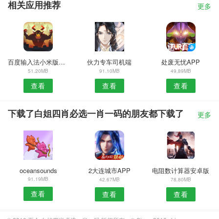
相关应用推荐
更多
百度输入法小米版安卓版
伙力专车司机端
处废无忧APP
51.20MB
91.10MB
49.89MB
查看
查看
查看
下载了白姐四肖必选一肖一码的朋友都下载了
更多
oceansounds
2大连城市APP
电阻数计算器安卓版
91.19MB
42.67MB
78.80MB
查看
查看
查看