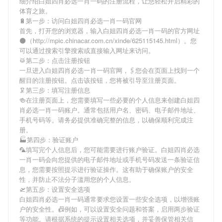
细介绍
白姐四肖必选一肖一码
的注册流程，让您轻松开启精彩的
体育之旅。
🔋第一步：访问白姐四肖必选一肖一码官网
首先，打开您的浏览器，输入
白姐四肖必选一肖一码
的官方网址
🌑（http://mpic.chinacar.com.cn/xinde/625115145.html）。您
可以通过搜索引擎搜索或直接输入网址来访问。
🥁第二步：点击注册按钮
一旦进入
白姐四肖必选一肖一码
官网，🖇您会在页面上找到一个
醒目的注册按钮。点击该按钮，您将被引导至注册页面。
🦑第三步：填写注册信息
🍻在注册页面上，您需要填写一些必要的个人信息来创建
白姐四
肖必选一肖一码
账户。通常包括用户名、密码、电子邮件地址、
手机号码等。请务必提供准确完整的信息，以确保顺利完成注
册。
🏭第四步：验证账户
🦜填写完个人信息后，您可能需要进行账户验证。
白姐四肖必选
一肖一码
会向您提供的电子邮件地址或手机号码发送一条验证信
息，您需要按照提示进行验证操作。这有助于确保账户的安全
性，并防止不法分子滥用您的个人信息。
🛫第五步：设置安全选项
白姐四肖必选一肖一码
通常要求您设置一些安全选项，以增强账
户的安全性。📠例如，可以设置安全问题和答案，启用两步验证
等功能。请根据系统的提示设置相关选项，并妥善保管相关信