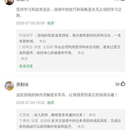
1,无论是求职,招聘,还是商务合作,人脉拓展,在这里你可以找到各行各业
的专业人士为你答疑解惑
坚持学习和追求进步，游戏中的技巧和策略是永无止境的学习之
旅。
2,软件中护士进入菜单就能看到已经分配给自己的患者护理订单，只需要
2026-07-09 20:09
推荐
选中订单进行一系列的操作，并且很完美的完成。
3,识别历史
轩辕荣学
：游戏的更新速度很快，每次都有新的内容和活动，一直
4,海量应用和游戏
有新鲜感。
来自
1.屈希信 回复 左伯裕
学会合理利用暂停和休息功能，避免过度沉
5,*间隔重复学习系统
迷和疲劳，保持身心的健康和平衡。
来自
6,可选择个性字体、图标库、边框、涂鸦、符号等设计素材，做个生活的
来自
小艺术家。
更多回复
白姐四肖必选一肖一码软件优势
1.不仅是家园沟通APP平台,更是园长的移动智慧顾问,轻松完成全员师生
庾勤绿
30
信息及考勤管理,园所通知发布,全员新鲜事查看管理等,便捷实现园务沟
这款游戏的操作流畅度非常高，让我感受到真正的游戏乐趣！
通。
2026-07-09 19:22
推荐
2.英语题库：名师精选英语考题，听力阅读翻译写作，逐个专项强化模拟
训练；
孔贤凝
：深入剧情，解锁更多有趣的任务！
来自
3.无论是EXO、鹿晗、易烊千玺的舞蹈，新教学上线的速度超出你的想
卞勇伯 回复 农涛娥
多关注游戏中的任务系统和成就系统，完成任
象！
务和挑战可以获得额外奖励和提升。
来自