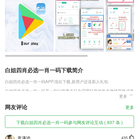
白姐四肖必选一肖一码下载简介
白姐四肖必选一肖一码
APP,现在下载,新用户还送新人礼包.
白姐四肖必选一肖一码是一款以世界末日为背景打造的热血激情策略战争
更多
类射击手机游戏，游戏中玩家将会成为一个孤城的城主，你需要去不断的
发展你城市的经济能力和军事能力来保证你在末日世界中的存货力，超多
网友评论
更多
强力的战斗兵团等你来招募，每一个兵团对不同的丧尸会拥有不同的战斗
效果，并且多样化的策略搭配将给你更加烧脑的战斗体验，享受不一样的
精彩。
下载白姐四肖必选一肖一码参与网友评论互动 ( 937 条 )
白姐四肖必选一肖一码软件特色
童谦鸿
435