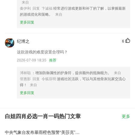
来自
秦伊利 回复 卞诚福
经常进行游戏更新和补丁的了解，以掌握最新
的游戏优化和策略。
来自
更多回复
纪博之
6
这款游戏的难度设置合理吗？
2026-07-09 18:35
推荐
溥林聪
：增加防御属性的护身符，提供额外的抵御能力。
来自
管惠影 回复 令狐琼明
游戏社区活跃，可以与其他骨灰玩家交流心
得！
来自
更多回复
白姐四肖必选一肖一码热门文章
更多
中央气象台发布暴雨橙色预警“美莎克”环流将影响这些地区