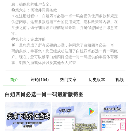
息，确保您的账户安全。
🏦第六步：阅读并同意条款
🍷在注册过程中，
白姐四肖必选一肖一码
会提供使用条款和规定
供您阅读。这些条款包括平台的使用规范、隐私政策等内容。在
注册之前，请仔细阅读并理解这些条款，并确保您同意并愿意遵
守。
🐉第七步：完成注册
🕷一旦您完成了所有必要的步骤，并同意了
白姐四肖必选一肖一
码
的条款，恭喜您！您已经成功注册了白姐四肖必选一肖一码账
户。现在，您可以畅享
白姐四肖必选一肖一码
提供的丰富体育赛
事、刺激的游戏体验以及其他令人兴奋
简介
评论(154)
热门文章
历史版本
视频
白姐四肖必选一肖一码最新版截图