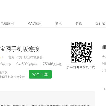
电脑应用
MAC应用
资讯
专题
设计奖
彩宝网手机版连接
大
官方
年满12周岁
下载安装
时
23
次下载
94.50%
好评率
75346
人评论
扫码打开当前页下载
分
先下载
安全下载
彩宝网手机版连接安装
T