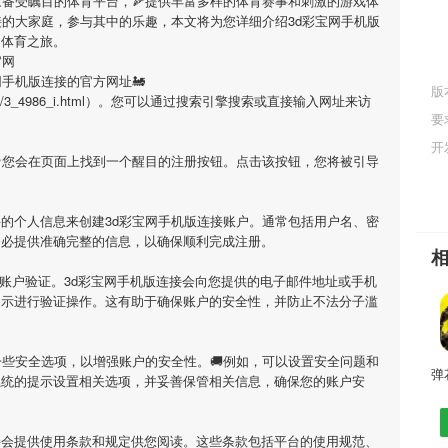
家备受瞩目的体育平台，🍕提供丰富多样的体育赛事和刺激的游戏体
接
的大家庭，参与其中的乐趣，本文将为您详细介绍
3d彩宝网手机版
的体育之旅。
官网
网手机版连接
的官方网址🚂
版
n/typelist/3_4986_i.html）。您可以通过搜索引擎搜索或直接输入网址来访
要
开
🍄您会在页面上找到一个醒目的注册按钮。点击该按钮，您将被引导
要的个人信息来创建
3d彩宝网手机版连接
账户。通常包括用户名、密
务必提供准确完整的信息，以确保顺利完成注册。
行账户验证。
3d彩宝网手机版连接
会向您提供的电子邮件地址或手机
提示进行验证操作。这有助于确保账户的安全性，并防止不法分子滥
些安全选项，以增强账户的安全性。🚚例如，可以设置安全问题和
系统的提示设置相关选项，并妥善保管相关信息，确保您的账户安
接
会提供使用条款和规定供您阅读。这些条款包括平台的使用规范、