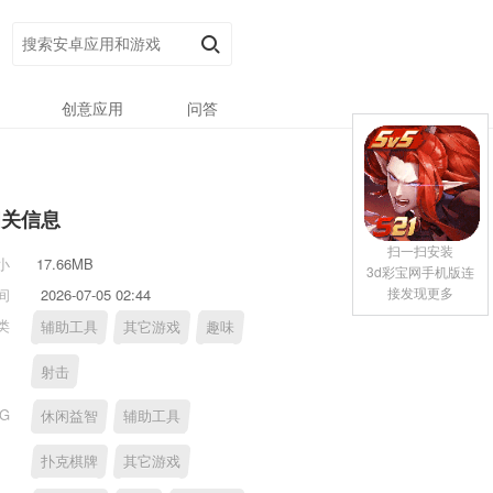
创意应用
问答
相关信息
扫一扫安装
小
17.66MB
3d彩宝网手机版连
接发现更多
间
2026-07-05 02:44
类
辅助工具
其它游戏
趣味
射击
AG
休闲益智
辅助工具
扑克棋牌
其它游戏