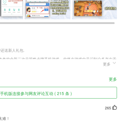
户还送新人礼包.
化角色的全新二次元策略卡牌手机游戏，你将在游戏中见识到众多存在于
更多
到一个全新的世界，这里有着类似于中世界的时代背景，你将在这里开
更多
长手机待机时间；
手机版连接参与网友评论互动 ( 215 条 )
以进行各种线上精准客户的引流。
可以帮助您管理好手机；
265
有针对性
太难！
时省力。