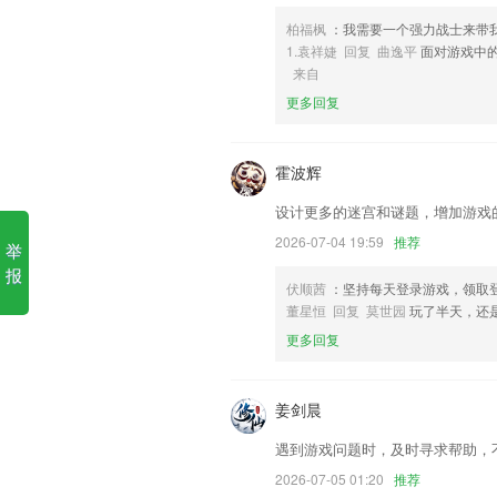
6,快速对接，一键报名，节约双方时间，
柏福枫
：我需要一个强力战士来带
3d彩宝网手机版连接软件优势
1.袁祥婕 回复 曲逸平
面对游戏中
来自
1.小学数学三年级app一年级数学下册
更多回复
册人教版app五年级英语上册人教版ap
官方版三年级上册语文帮最新版三年级数学
英语帮app
霍波辉
2.是学生必备的单词记背工具，可以满足
设计更多的迷宫和谜题，增加游戏
3.·有模拟考场、历年真题练习、每日一
丰富多样化的陪你一起考电工
2026-07-04 19:59
推荐
举
4.作业，老师可以在课堂结束后给学生布
报
伏顺茜
：坚持每天登录游戏，领取
5.扫描书单二维码即可一键同步同学们的
董星恒 回复 莫世园
玩了半天，还
6.口语能力测试：评定等级推荐合适的素
更多回复
3d彩宝网手机版连接更新了什
姜剑晨
细节更多的小细节得到了优化；
优质视频模板一键get同款，超多热门玩
遇到游戏问题时，及时寻求帮助，
线上代售增加公告弹窗
2026-07-05 01:20
推荐