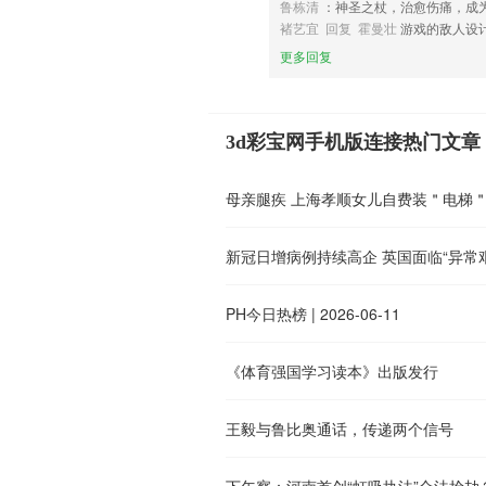
鲁栋清
：神圣之杖，治愈伤痛，成
褚艺宜 回复 霍曼壮
游戏的敌人设
更多回复
3d彩宝网手机版连接热门文章
母亲腿疾 上海孝顺女儿自费装＂电梯
新冠日增病例持续高企 英国面临“异常
PH今日热榜 | 2026-06-11
《体育强国学习读本》出版发行
王毅与鲁比奥通话，传递两个信号
下午察：河南首创“虹吸执法”合法抢劫