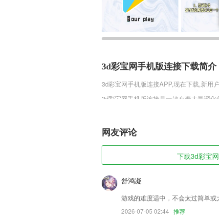
3d彩宝网手机版连接下载简介
3d彩宝网手机版连接
APP,现在下载,新用
3d彩宝网手机版连接是一款有着大量深
传说中的神话角色，时空的混乱让他们来
始自己的战斗和全新的冒险。
网友评论
3d彩宝网手机版连接软件特色
1,可以优化手机电池，解决手机电量，延
下载3d彩宝网
2,商家会在平台上进行免费的入住，也可
3,可以对手机中的病毒进行查杀，这样就
舒鸿凝
4,分级课程：能力分班因材施教，学习更
游戏的难度适中，不会太过简单或
5,全自动式拨打电话，无需人工操作，省
2026-07-05 02:44
推荐