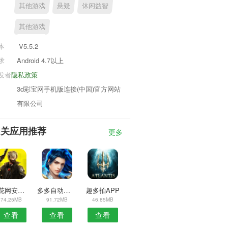
其他游戏
悬疑
休闲益智
其他游戏
本
V5.5.2
求
Android 4.7以上
发者
隐私政策
3d彩宝网手机版连接(中国)官方网站
有限公司
相关应用推荐
更多
弹花网安卓版
多多自动点击器APP
趣多拍APP
74.25MB
91.72MB
46.85MB
查看
查看
查看