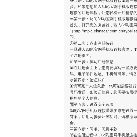
👁导语：
3d彩宝网手机版连接
🌇是一
验。如果您想加入
3d彩宝网手机版连
连接
的注册流程，让您轻松开启精彩
🥒第一步：访问3d彩宝网手机版连接
首先，打开您的浏览器，输入
3d彩宝
（http://mpic.chinacar.com.c
问。
🕗第二步：点击注册按钮
一旦进入
3d彩宝网手机版连接
官网，
至注册页面。
🥐第三步：填写注册信息
🌇在注册页面上，您需要填写一些必
码、电子邮件地址、手机号码等。请
🍧第四步：验证账户
⛲️填写完个人信息后，您可能需要进
号码发送一条验证信息，您需要按照
用您的个人信息。
🈺第五步：设置安全选项
3d彩宝网手机版连接
通常要求您设置一
答案，启用两步验证等功能。请根据
全。
🦷第六步：阅读并同意条款
🍸在注册过程中，
3d彩宝网手机版连