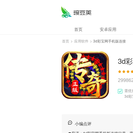
首页
安卓应用
首页
>
应用软件
>
3d彩宝网手机版连接
3d
29986
需优
3d
小编点评