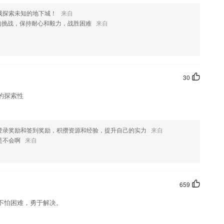
让内容变现更为简单
我探索未知的地下城！
来自
的挑战，保持耐心和毅力，战胜困难
来自
人教版三年级英语下册人教版软件二年级数学上册人教版app六年级数学下
p四年级语文下册部编版最新版二年级下册语文帮手机版五年级下册数学帮
下册人教版app一年级上册语文帮软件小学数学四年级app六年级上册
30
许多学生记背单词的需求
的探索性
练、快速练习、考点练习、考试押题、做题记录等多种学习与做题模式、
置作业，学生可以在线提交或者拍照提交作业
登录奖励和签到奖励，积攒资源和经验，提升自己的实力
来自
收藏内容，不需要再一本本找书了。
是不会啊
来自
材
么?
659
法等你来拍！
不怕困难，勇于解决。