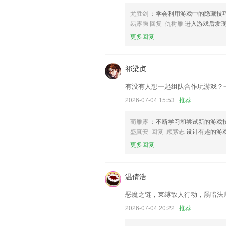
优化UI界面布局；
尤胜剑
：学会利用游戏中的隐藏技
安全优化，修复部分bug
易露腾 回复 仇树雁
进入游戏后发
更多回复
个人资料页新增账号注销功能
联系我们
以上就是3d彩宝网手机版连接的介绍，
祁梁贞
历，以帮助我们更好的对产品进行优化修
有没有人想一起组队合作玩游戏？
2026-07-04 15:53
推荐
荀雁露
：不断学习和尝试新的游戏
盛真安 回复 顾紫志
设计有趣的游
更多回复
温倩浩
恶魔之链，束缚敌人行动，黑暗法
2026-07-04 20:22
推荐