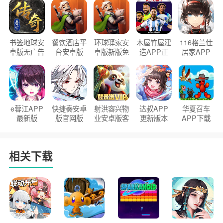
书签地球安
餐饮酒店平
环球驿家安
木屋竹屋建
116格兰仕
卓版无广告
台安卓版
卓版新版免
造APP正
居家APP
官方正版
2026版
费下载
版2026
手机版
e蓉江APP
快捷奏安卓
射洪容兴物
达叔APP
华夏召车
最新版
版官网版
业安卓版客
更新版本
APP下载
户端
2026
安装2026
相关下载