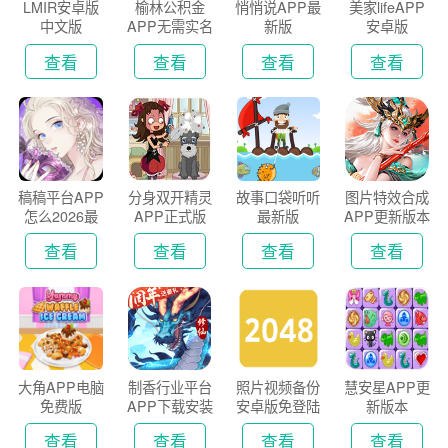
LMIR安卓版
榆林公积金
悄悄说APP最
美家lifeAPP
中文版
APP无需实名
新版
安卓版
认证版
查看
查看
查看
查看
稿稿平台APP
分身双开精灵
故事口袋听听
图片特效合成
怎么2026最
APP正式版
最新版
APP更新版本
新版
2026
查看
查看
查看
查看
大角APP电脑
制香行业平台
照片视频备份
慧安星APP更
免费版
APP下载安装
安卓版免登陆
新版本
2026
版
查看
查看
查看
查看