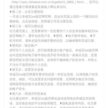
（http://mpic.chinacar.com.cn/typelist/2_2809_i.html）。您可以
通过搜索引擎搜索或直接输入网址来访问。
❥第二步：点击注册按钮
一旦进入幸福宝ios版官网官网，您会在页面上找到一个醒目的注
册按钮。点击该按钮，您将被引导至注册页面。
❥第三步：填写注册信息
在注册页面上，您需要填写一些必要的个人信息来创建幸福宝ios
版官网账户。通常包括用户名、❥密码、❥电子邮件地址、❥手
机号码等。请务必提供准确完整的信息，以确保顺利完成注册。
❥第四步：验证账户
填写完个人信息后，您可能需要进行账户验证。幸福宝ios版官网
会向您提供的电子邮件地址或手机号码发送一条验证信息，您需
要按照提示进行验证操作。这有助于确保账户的安全性，并防止
不法分子滥用您的个人信息。
❥第五步：设置安全选项
幸福宝ios版官网通常要求您设置一些安全选项，以增强账户的安
全性。例如，可以设置安全问题和答案，启用两步验证等功能。
请根据系统的提示设置相关选项，并妥善保管相关信息，确保您
的账户安全。
❥第六步：阅读并同意条款
在注册过程中，幸福宝ios版官网会提供使用条款和规定供您阅
读。这些条款包括平台的使用规范、❥隐私政策等内容。在注册
之前，请仔细阅读并理解这些条款，并确保您同意并愿意遵守。