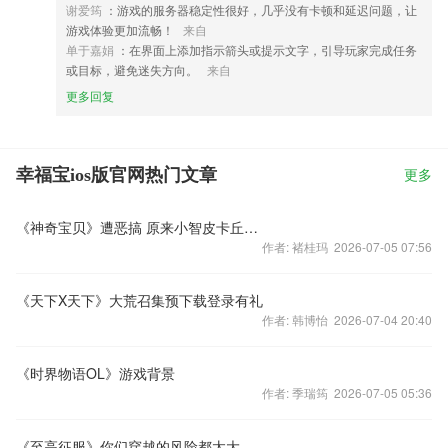
谢爱筠
：游戏的服务器稳定性很好，几乎没有卡顿和延迟问题，让
游戏体验更加流畅！
来自
单于嘉娟
：在界面上添加指示箭头或提示文字，引导玩家完成任务
或目标，避免迷失方向。
来自
更多回复
幸福宝ios版官网热门文章
更多
《神奇宝贝》遭恶搞 原来小智皮卡丘这么污
作者: 褚桂玛 2026-07-05 07:56
《天下X天下》大荒召集预下载登录有礼
作者: 韩博怡 2026-07-04 20:40
《时界物语OL》游戏背景
作者: 季瑞筠 2026-07-05 05:36
《至高征服》你们穿越的风险都太大！看我的~