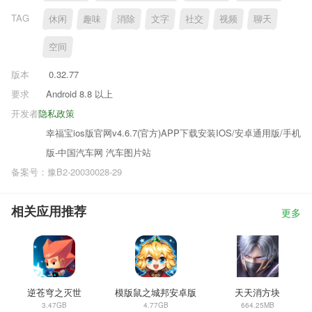
TAG
休闲
趣味
消除
文字
社交
视频
聊天
空间
版本
0.32.77
要求
Android 8.8 以上
开发者
隐私政策
幸福宝ios版官网v4.6.7(官方)APP下载安装IOS/安卓通用版/手机
版-中国汽车网 汽车图片站
备案号：豫B2-20030028-29
相关应用推荐
更多
逆苍穹之灭世
模版鼠之城邦安卓版
天天消方块
3.47GB
4.77GB
664.25MB