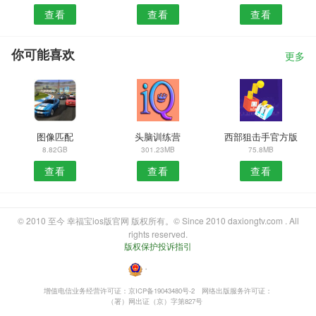
查看
查看
查看
你可能喜欢
更多
图像匹配
头脑训练营
西部狙击手官方版
8.82GB
301.23MB
75.8MB
查看
查看
查看
© 2010 至今 幸福宝ios版官网 版权所有。© Since 2010 daxiongtv.com . All
rights reserved.
版权保护投诉指引
・
增值电信业务经营许可证：京ICP备19043480号-2
网络出版服务许可证：
（署）网出证（京）字第827号