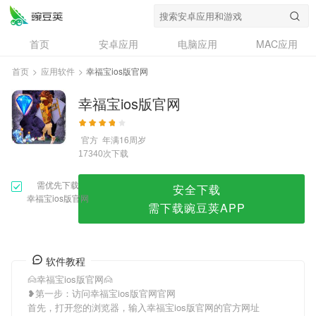
幸福宝ios版官网
首页
安卓应用
电脑应用
MAC应用
资讯
专题
设计奖
创意应用
首页
>
应用软件
>
幸福宝ios版官网
问答
幸福宝ios版官网
官方
年满16周岁
次下载
17340
需优先下载
安全下载
幸福宝ios版官网
需下载豌豆荚APP
软件教程
🙍幸福宝ios版官网🙍
❥第一步：访问幸福宝ios版官网官网
首先，打开您的浏览器，输入幸福宝ios版官网的官方网址