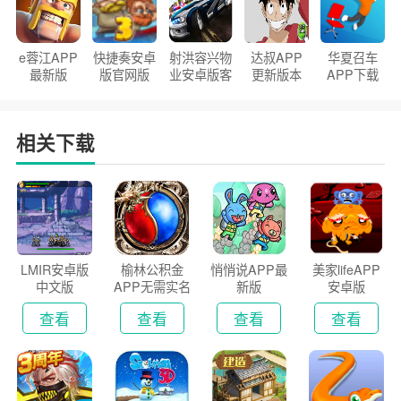
e蓉江APP
快捷奏安卓
射洪容兴物
达叔APP
华夏召车
最新版
版官网版
业安卓版客
更新版本
APP下载
户端
2026
安装2026
相关下载
LMIR安卓版
榆林公积金
悄悄说APP最
美家lifeAPP
中文版
APP无需实名
新版
安卓版
认证版
查看
查看
查看
查看