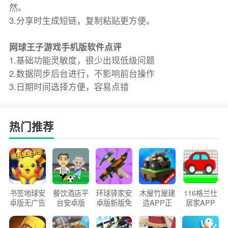
然。
3.分享时生成短链，复制粘贴更方便。
网球王子游戏手机版软件点评
1.基础功能灵敏度，很少出现低级问题
2.数据同步后台进行，不影响前台操作
3.日期时间选择方便，容易点错
热门推荐
书签地球安
餐饮酒店平
环球驿家安
木屋竹屋建
116格兰仕
卓版无广告
台安卓版
卓版新版免
造APP正
居家APP
官方正版
2026版
费下载
版2026
手机版