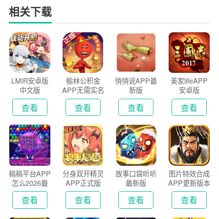
相关下载
LMIR安卓版
榆林公积金
悄悄说APP最
美家lifeAPP
中文版
APP无需实名
新版
安卓版
认证版
查看
查看
查看
查看
稿稿平台APP
分身双开精灵
故事口袋听听
图片特效合成
怎么2026最
APP正式版
最新版
APP更新版本
新版
2026
查看
查看
查看
查看