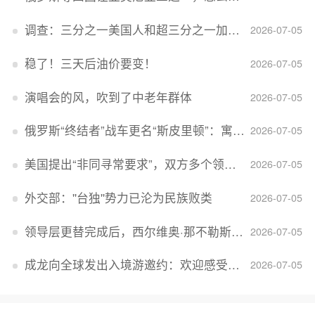
调查：三分之一美国人和超三分之一加拿大人感到经济压力
2026-07-05
稳了！三天后油价要变！
2026-07-05
演唱会的风，吹到了中老年群体
2026-07-05
俄罗斯“终结者”战车更名“斯皮里顿”：寓意强大可靠，彰显俄精神力量
2026-07-05
美国提出“非同寻常要求”，双方多个领域分歧依旧，印美贸易谈判进入“关键阶段”
2026-07-05
外交部：''台独''势力已沦为民族败类
2026-07-05
领导层更替完成后，西尔维奥·那不勒斯出任Lucid首席执行官
2026-07-05
成龙向全球发出入境游邀约：欢迎感受无滤镜的真实中国
2026-07-05