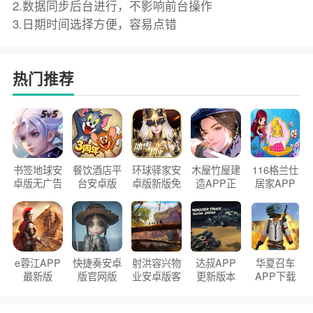
2.数据同步后台进行，不影响前台操作
3.日期时间选择方便，容易点错
热门推荐
书签地球安
餐饮酒店平
环球驿家安
木屋竹屋建
116格兰仕
卓版无广告
台安卓版
卓版新版免
造APP正
居家APP
官方正版
2026版
费下载
版2026
手机版
e蓉江APP
快捷奏安卓
射洪容兴物
达叔APP
华夏召车
最新版
版官网版
业安卓版客
更新版本
APP下载
户端
2026
安装2026