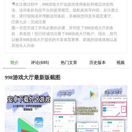
🎥在注册过程中，
998游戏大厅
会提供使用条款和规定供您阅
读。这些条款包括平台的使用规范、隐私政策等内容。在注册之
前，请仔细阅读并理解这些条款，并确保您同意并愿意遵守。
🕘第七步：完成注册
🈚一旦您完成了所有必要的步骤，并同意了
998游戏大厅
的条
款，恭喜您！您已经成功注册了998游戏大厅账户。现在，您可
以畅享
998游戏大厅
提供的丰富体育赛事、刺激的游戏体验以及
其他令人兴奋
简介
评论(695)
热门文章
历史版本
视频
998游戏大厅最新版截图