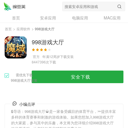
首页
安卓应用
电脑应用
MAC应用
资讯
专题
设计奖
创意应用
首页
>
应用软件
>
998游戏大厅
问答
998游戏大厅
官方
年满12周岁
下载安装
次下载
8447396
需优先下载
安全下载
998游戏大厅安装
小编点评
🔒导语：
998游戏大厅
🥃是一家备受瞩目的体育平台，🔦提供丰富
多样的体育赛事和刺激的游戏体验。如果您想加入
998游戏大厅
的大家庭，参与其中的乐趣，本文将为您详细介绍
998游戏大厅