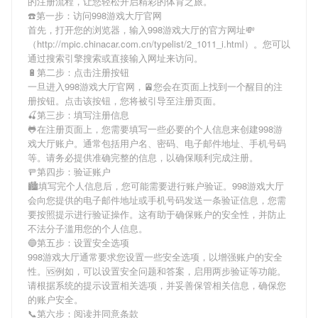
的注册流程，让您轻松开启精彩的体育之旅。
☎️第一步：访问998游戏大厅官网
首先，打开您的浏览器，输入
998游戏大厅
的官方网址💸
（http://mpic.chinacar.com.cn/typelist/2_1011_i.html）。您可以
通过搜索引擎搜索或直接输入网址来访问。
🔋第二步：点击注册按钮
一旦进入
998游戏大厅
官网，🚈您会在页面上找到一个醒目的注
册按钮。点击该按钮，您将被引导至注册页面。
🍒第三步：填写注册信息
🐸在注册页面上，您需要填写一些必要的个人信息来创建
998游
戏大厅
账户。通常包括用户名、密码、电子邮件地址、手机号码
等。请务必提供准确完整的信息，以确保顺利完成注册。
🚥第四步：验证账户
🏙填写完个人信息后，您可能需要进行账户验证。
998游戏大厅
会向您提供的电子邮件地址或手机号码发送一条验证信息，您需
要按照提示进行验证操作。这有助于确保账户的安全性，并防止
不法分子滥用您的个人信息。
🔵第五步：设置安全选项
998游戏大厅
通常要求您设置一些安全选项，以增强账户的安全
性。🆚例如，可以设置安全问题和答案，启用两步验证等功能。
请根据系统的提示设置相关选项，并妥善保管相关信息，确保您
的账户安全。
📞第六步：阅读并同意条款