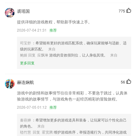
可支付站点图标更改，更容易识别可使用APP支付的充电站
裘瑶国
775
一嗨“随心开”，省钱放肆嗨
提供详细的游戏教程，帮助新手快速上手。
支付优化.
2026-07-04 21:31
推荐
文字标注书签，让阅读留下更多痕迹
社区发帖功能优化，参与话题互动，更多玩法等您探索
司宝舒
：希望能有更好的游戏匹配系统，确保玩家能够与适龄、适
级的玩家匹配。
来自
优化了通用功能
鲍姬 回复 应飘琳
游戏的音效很到位，让人身临其境。
来自
联系我们
更多回复
以上就是998游戏大厅的介绍，如果您喜欢这款软件，您可以到应用商店
进行打分评论，说出您的使用经历，以帮助我们更好的对产品进行优化修
改。
赫连娴航
56
游戏中的剧情和故事情节往往非常精彩，不要急于跳过，认真体
验游戏的故事情节，与游戏角色一起经历精彩的冒险旅程。
2026-07-05 01:12
推荐
秦容婵
：希望增加更多的游戏道具和装备，让玩家可以个性化自己
的角色。
来自
嵇竹慧 回复 霍宽腾
维护游戏秩序，举报违规行为，共同净化游戏