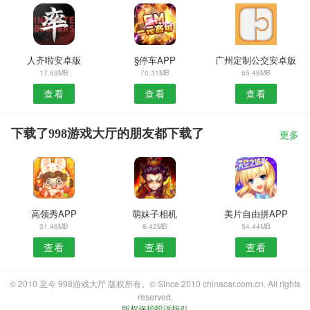
人齐啦安卓版
§停车APP
广州定制公交安卓版
17.68MB
70.31MB
65.48MB
查看
查看
查看
下载了998游戏大厅的朋友都下载了
更多
高领秀APP
萌妹子相机
美片自由拼APP
31.46MB
8.42MB
54.44MB
查看
查看
查看
© 2010 至今 998游戏大厅 版权所有。© Since 2010 chinacar.com.cn. All rights
reserved.
版权保护投诉指引