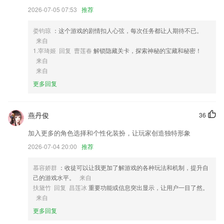
3,这里提供了很多英语歌曲内容，可以随时在线听映月歌曲，可以循环播
2026-07-05 07:53
推荐
放；
4,闲暇浏览孩子班级快照，班级视频
娄钧琼
：这个游戏的剧情扣人心弦，每次任务都让人期待不已。
来自
5,提供复工防疫知识的学习，以视频直播的方式去学习相关的内容。
1.宰琦姬 回复 曹莲春
解锁隐藏关卡，探索神秘的宝藏和秘密！
6,护士、护师等部分考试专业提供了多种用途的模拟试卷及视频培训课程
来自
来自
998游戏大厅软件优势
更多回复
1.供给数百场最新最热的展览信息，精彩展览全都不错过；
2.多种级别吉他谱，海量吉他谱随时更新，新手朋友不用烦恼。
燕丹俊
36
3.●学习模式+复习模式，循环英语教学，通过各种生动有趣的方式帮助
加入更多的角色选择和个性化装扮，让玩家创造独特形象
儿童宝宝“磨耳朵”
2026-07-04 20:00
推荐
4.题库均按知识点进行分类，覆盖行测所有知识点，实现针对性练习，助
你突破弱项
慕容娇群
：收徒可以让我更加了解游戏的各种玩法和机制，提升自
5.支持在线成语查找功能，查找结果十分详细，满足大多数人对成语的基
己的游戏水平。
来自
本需求
扶黛竹 回复 昌莲冰
重要功能或信息突出显示，让用户一目了然。
来自
6.可以进行分类统计分数，更好的了解自己的专项分数
更多回复
998游戏大厅更新了什么?