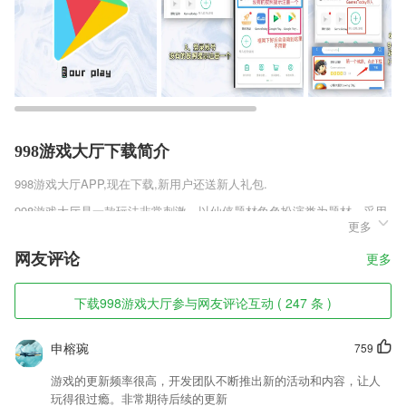
998游戏大厅下载简介
998游戏大厅
APP,现在下载,新用户还送新人礼包.
998游戏大厅是一款玩法非常刺激，以仙侠题材角色扮演类为题材，采用
更多
了超高清的3D画风制作而成，让每个玩友们都可以尽情的体验修仙的乐
趣，非常精彩的剧情，强大的职业随你选择，精心的培养自己心仪的英
网友评论
更多
雄，不断提升战斗力，在仙界竞技场与其他玩家们进行PK，一定会让你
爱不释手。
下载998游戏大厅参与网友评论互动 ( 247 条 )
998游戏大厅软件特色
1,* 自定义布局，发挥你的创意：更换背景、调整边距大小、设置圆角和
申榕琬
759
阴影。
游戏的更新频率很高，开发团队不断推出新的活动和内容，让人
2,【切换日期】
玩得很过瘾。非常期待后续的更新