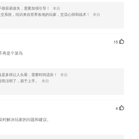
手很容易迷失，需要加强引导！
来自
社交系统，结识来自世界各地的玩家，交流心得和战术！
来自
如果您喜欢这款软件，您可以到应用商店进行打分评论，说出您的使用
修改。
15
不再是个菜鸟
真是多得让人头晕，需要时间适应！
来自
面简洁明了，易于上手。
来自
4
及时解决玩家的问题和建议。