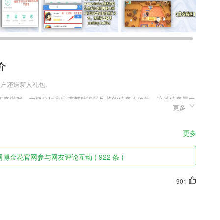
介
用户还送新人礼包.
传奇游戏，大部分玩家应该都对暗黑风格的传奇不陌生，这类传奇最大
更多
满的都是暗黑风，但却有超强的战斗力，boss也是以魔界角色为主，燃
家可以来下载游戏体验一下。
色
更多
户可以尽情的使用，非常的方便；
金花官网参与网友评论互动 ( 922 条 )
能够为每一个驾驶员提供了更多的服务。
够体验各种工作的信息
901
专门的操作教学流程可以提供给用户进行参考。
优质的语音讲解内容