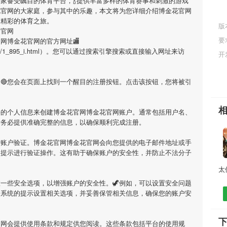
一家备受瞩目的体育平台，🍾提供丰富多样的体育赛事和刺激的游戏
花官网
的大家庭，参与其中的乐趣，本文将为您详细介绍
博金花官网
启精彩的体育之旅。
版
网官网
要
官网博金花官网
的官方网址🏬
n/typelist/1_895_i.html）。您可以通过搜索引擎搜索或直接输入网址来访
开
🔴您会在页面上找到一个醒目的注册按钮。点击该按钮，您将被引
要的个人信息来创建
博金花官网博金花官网
账户。通常包括用户名、
请务必提供准确完整的信息，以确保顺利完成注册。
行账户验证。
博金花官网博金花官网
会向您提供的电子邮件地址或手
照提示进行验证操作。这有助于确保账户的安全性，并防止不法分子
一些安全选项，以增强账户的安全性。🦖例如，可以设置安全问题
据系统的提示设置相关选项，并妥善保管相关信息，确保您的账户安
官网
会提供使用条款和规定供您阅读。这些条款包括平台的使用规