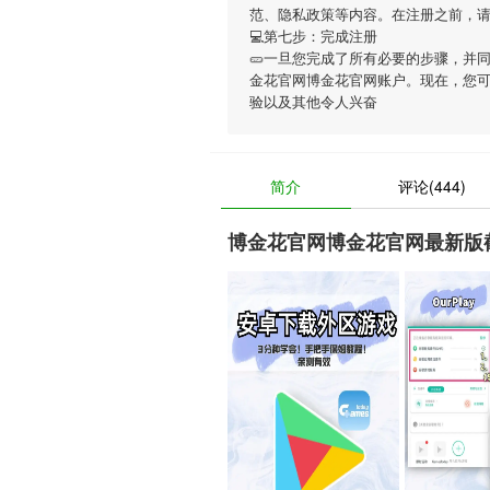
范、隐私政策等内容。在注册之前，
💻第七步：完成注册
🥒一旦您完成了所有必要的步骤，并
金花官网博金花官网账户。现在，您
验以及其他令人兴奋
简介
评论(444)
博金花官网博金花官网最新版