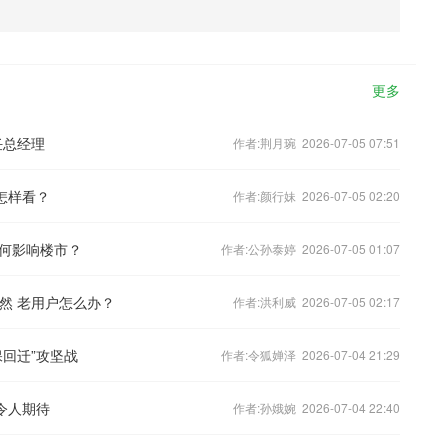
更多
任总经理
作者:荆月琬 2026-07-05 07:51
怎样看？
作者:颜行妹 2026-07-05 02:20
何影响楼市？
作者:公孙泰婷 2026-07-05 01:07
必然 老用户怎么办？
作者:洪利威 2026-07-05 02:17
回迁”攻坚战
作者:令狐婵泽 2026-07-04 21:29
令人期待
作者:孙娥婉 2026-07-04 22:40