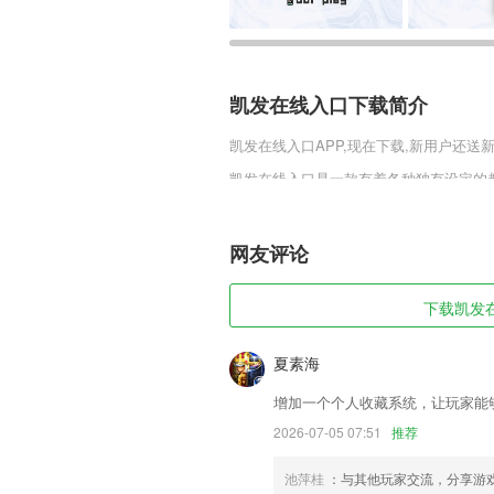
凯发在线入口下载简介
凯发在线入口
APP,现在下载,新用户还送
凯发在线入口是一款有着各种独有设定的
各式特殊的能力来体验更加激情的战斗。
的各项设定来体验最为激情的对决。
网友评论
凯发在线入口软件特色
1,用户通过软件能够看到自己下架的各个
下载凯发在
2,专业服务 全程陪伴
3,独家资源信息提供，总有你满意的素材
夏素海
4,随时随地接单，处理催单，操作退单。
增加一个个人收藏系统，让玩家能
5,遵循教师资格考试大纲，根据大纲内容
2026-07-05 07:51
推荐
您可以快速进入学习状态并掌握考试内容
池萍桂
：与其他玩家交流，分享游
6,买药有保证：