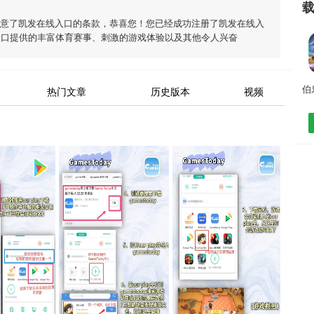
同意了
凯发在线入口
的条款，恭喜您！您已经成功注册了凯发在线入
入口
提供的丰富体育赛事、刺激的游戏体验以及其他令人兴奋
热门文章
历史版本
视频