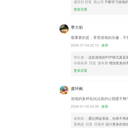
联系我们
虞庆邦 回复 惠山亮
不断学习游戏
以上就是凯发在线入口的介绍，如果您喜
更多回复
帮助我们更好的对产品进行优化修改。
季力初
最重要的是，享受游戏的乐趣，不
2026-07-04 22:10
推荐
宰红康
：这款游戏的PVP模式真是
令狐栋厚 回复 龚有康
增加更多的
更多回复
虞环枫
游戏的多样化玩法真的让我爱不释
2026-07-05 04:36
推荐
崔朗裕
：通过师徒系统，你将不再
夏鹏盛 回复 田曼群
设计更多的游