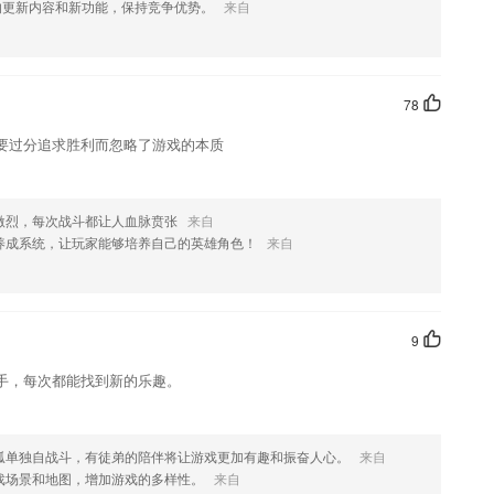
的更新内容和新功能，保持竞争优势。
来自
欢这款软件，您可以到应用商店进行打分评论，说出您的使用经历，以
78
要过分追求胜利而忽略了游戏的本质
激烈，每次战斗都让人血脉贲张
来自
养成系统，让玩家能够培养自己的英雄角色！
来自
9
手，每次都能找到新的乐趣。
孤单独自战斗，有徒弟的陪伴将让游戏更加有趣和振奋人心。
来自
戏场景和地图，增加游戏的多样性。
来自