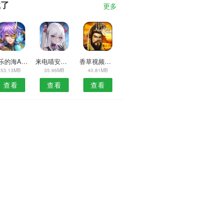
载了
更多
伯乐的海APP
来电喵安卓版
香草视频安装
53.13MB
35.96MB
40.81MB
查看
查看
查看