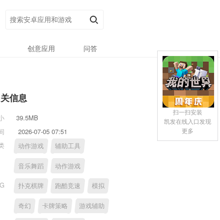
创意应用
问答
相关信息
扫一扫安装
小
39.5MB
凯发在线入口发现
更多
间
2026-07-05 07:51
类
动作游戏
辅助工具
音乐舞蹈
动作游戏
AG
扑克棋牌
跑酷竞速
模拟
奇幻
卡牌策略
游戏辅助