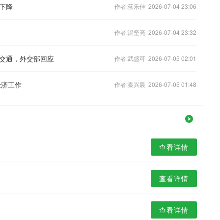
下降
作者:蓝乐佳 2026-07-04 23:06
作者:温坚亮 2026-07-04 23:32
交通，外交部回应
作者:武盛可 2026-07-05 02:01
经济工作
作者:秦兴晨 2026-07-05 01:48
查看详情
查看详情
查看详情