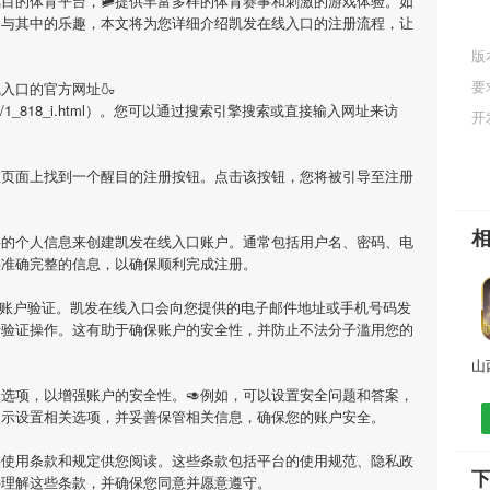
瞩目的体育平台，🚞提供丰富多样的体育赛事和刺激的游戏体验。如
参与其中的乐趣，本文将为您详细介绍
凯发在线入口
的注册流程，让
版
要
线入口
的官方网址🍶
n/typelist/1_818_i.html）。您可以通过搜索引擎搜索或直接输入网址来访
开
在页面上找到一个醒目的注册按钮。点击该按钮，您将被引导至注册
要的个人信息来创建
凯发在线入口
账户。通常包括用户名、密码、电
供准确完整的信息，以确保顺利完成注册。
行账户验证。
凯发在线入口
会向您提供的电子邮件地址或手机号码发
行验证操作。这有助于确保账户的安全性，并防止不法分子滥用您的
选项，以增强账户的安全性。🥑例如，可以设置安全问题和答案，
提示设置相关选项，并妥善保管相关信息，确保您的账户安全。
供使用条款和规定供您阅读。这些条款包括平台的使用规范、隐私政
并理解这些条款，并确保您同意并愿意遵守。