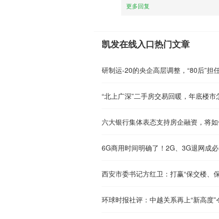
更多回复
凯发在线入口热门文章
研制运-20的央企高层调整，“80后”担
“北上广深”二手房交易回暖，年底楼市
六大银行集体表态支持房企融资，将如
6G商用时间明确了！2G、3G退网成
西安市委书记方红卫：打赢“保交楼、保
环球时报社评：中越关系再上“新高度”