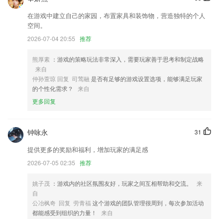
6.丰富视频资源，让教师根据自己的需要选择不同分类、不同阶段的资
源；
在游戏中建立自己的家园，布置家具和装饰物，营造独特的个人
空间。
乐中网站更新了什么?
2026-07-04 20:55
推荐
修复视频旋转错误问题；
熊厚素
：游戏的策略玩法非常深入，需要玩家善于思考和制定战略
中标价查询帮助用户及时高效的查询行业数据
来自
新增联系人备份，通讯录储存管理更方便；
仲孙萱琼 回复 司莺融
是否有足够的游戏设置选项，能够满足玩家
的个性化需求？
来自
新增里程碑视图；
更多回复
地方频道支持浏览科普号资讯内容；
开发商：惠州市岭南一九网络有限公司
钟咏永
31
联系我们
以上就是乐中网站的介绍，如果您喜欢这款软件，您可以到应用商店进行
提供更多的奖励和福利，增加玩家的满足感
打分评论，说出您的使用经历，以帮助我们更好的对产品进行优化修改。
2026-07-05 02:35
推荐
姚子茂
：游戏内的社区氛围友好，玩家之间互相帮助和交流。
来
自
公冶枫奇 回复 劳青福
这个游戏的团队管理很周到，每次参加活动
都能感受到组织的力量！
来自