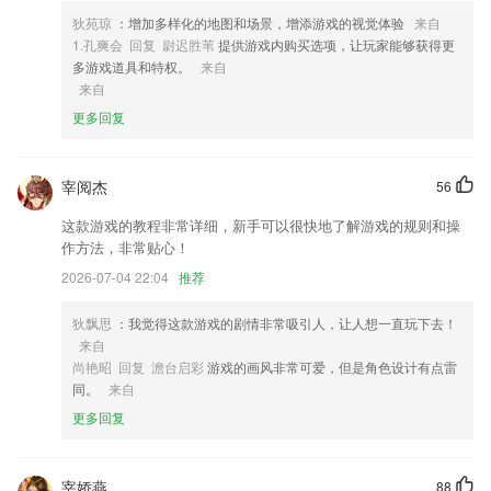
3,观看大量的当地新闻资讯，还可以实时查看海外的资讯信息；
狄苑琼
：增加多样化的地图和场景，增添游戏的视觉体验
来自
4,【城市名片 文化自信】上海，北京，广州全国文化名人，行业精英入
1.孔爽会 回复 尉迟胜苇
提供游戏内购买选项，让玩家能够获得更
驻，阅读中了解每个城市独特的文化，雅俗共赏
多游戏道具和特权。
来自
来自
5,如果你脑洞突然开了，别忘了来一刀！不求一语惊人，只求你玩得开
更多回复
心。
6,有提供相册照片查找帮助，可利用设置的相册备注名进行查找，直接搜
索，更节省时间；
宰阅杰
56
乐中网站软件优势
这款游戏的教程非常详细，新手可以很快地了解游戏的规则和操
作方法，非常贴心！
1.独创课后学习的私教模式，通过一对一的私教服务帮助学生消化上课学
习内容，有利于学员建立学习自信，快速通过考试，做到有问必答，有问
2026-07-04 22:04
推荐
立答。
狄飘思
：我觉得这款游戏的剧情非常吸引人，让人想一直玩下去！
2.每个省的入学过程进行一百万次模拟，全面分析入学可能性
来自
3.信息化管理专用工具缓解课堂教学者劳动量，处理资源失衡、闲置不用
尚艳昭 回复 澹台启彩
游戏的画风非常可爱，但是角色设计有点雷
等问题，包含多方位的音乐学习。
同。
来自
4.技术团队自主研制全终端学生上课系统APP客户端。
更多回复
5.家有学霸拥有1万多名在线1对1和小班课辅导老师，每一个老师都经过
平台严格认证，平均辅导价格远远低于线下培训机构
宰娇燕
88