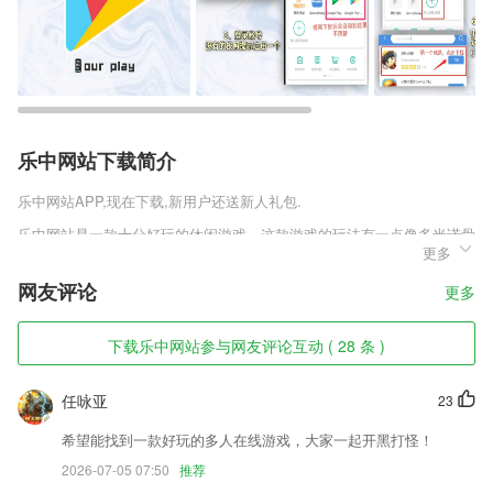
乐中网站下载简介
乐中网站
APP,现在下载,新用户还送新人礼包.
乐中网站是一款十分好玩的休闲游戏，这款游戏的玩法有一点像多米诺骨
更多
牌，相信很多玩家都知道多米诺骨牌吧，这是一个现实中很多大神都喜欢
玩的游戏，摆放骨牌，推到第一个后面所有的骨牌都会按顺序倒下，最后
网友评论
更多
形成一个图形，十分的解压，但是摆放过程很考验耐心，这款游戏可以直
接推到，快来试试吧。
下载乐中网站参与网友评论互动 ( 28 条 )
乐中网站软件特色
1,新增万本好书，经典完结，热门追更应有尽有。书籍秒速更新，你想怎
任咏亚
23
么看，躺着看，坐着看？
希望能找到一款好玩的多人在线游戏，大家一起开黑打怪！
2,为广大员工提供各类优质的工会会员服务，满足衣、食、住、行、购、
2026-07-05 07:50
推荐
娱等需求；