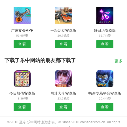
广东宴会APP
一起活动安卓版
好日历安卓版
59.95MB
26.75MB
92.71MB
查看
查看
查看
下载了乐中网站的朋友都下载了
更多
今日颜值安卓版
网址大全安卓版
书画交易平台安卓版
18.36MB
23.93MB
20.44MB
查看
查看
查看
© 2010 至今 乐中网站 版权所有。© Since 2010 chinacar.com.cn. All rights