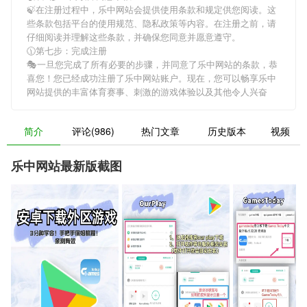
🍃在注册过程中，
乐中网站
会提供使用条款和规定供您阅读。这
些条款包括平台的使用规范、隐私政策等内容。在注册之前，请
仔细阅读并理解这些条款，并确保您同意并愿意遵守。
🕦第七步：完成注册
🎭一旦您完成了所有必要的步骤，并同意了
乐中网站
的条款，恭
喜您！您已经成功注册了乐中网站账户。现在，您可以畅享
乐中
网站
提供的丰富体育赛事、刺激的游戏体验以及其他令人兴奋
简介
评论(986)
热门文章
历史版本
视频
乐中网站最新版截图