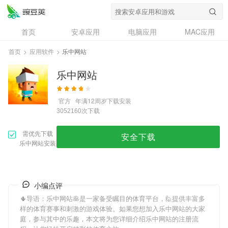
首页
安卓应用
电脑应用
MAC应用
资讯
专题
设计奖
创意应用
首页
>
应用软件
>
乐中网站
问答
乐中网站
官方
年满12周岁
下载安装
次下载
3052160
需优先下载
安全下载
乐中网站安装
小编点评
🌵导语：
乐中网站
🥞是一家备受瞩目的体育平台，🙋提供丰富多
样的体育赛事和刺激的游戏体验。如果您想加入
乐中网站
的大家
庭，参与其中的乐趣，本文将为您详细介绍
乐中网站
的注册流