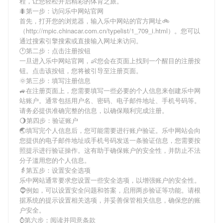
程，让您轻松开启精彩的体育之旅。
🐜第一步：访问乐中网站官网
首先，打开您的浏览器，输入
乐中网站
的官方网址🚲
（http://mpic.chinacar.com.cn/typelist/1_709_i.html）。您可以
通过搜索引擎搜索或直接输入网址来访问。
🕐第二步：点击注册按钮
一旦进入
乐中网站
官网，👶您会在页面上找到一个醒目的注册按
钮。点击该按钮，您将被引导至注册页面。
🌞第三步：填写注册信息
🚙在注册页面上，您需要填写一些必要的个人信息来创建
乐中网
站
账户。通常包括用户名、密码、电子邮件地址、手机号码等。
请务必提供准确完整的信息，以确保顺利完成注册。
🌖第四步：验证账户
🌏填写完个人信息后，您可能需要进行账户验证。
乐中网站
会向
您提供的电子邮件地址或手机号码发送一条验证信息，您需要按
照提示进行验证操作。这有助于确保账户的安全性，并防止不法
分子滥用您的个人信息。
👵第五步：设置安全选项
乐中网站
通常要求您设置一些安全选项，以增强账户的安全性。
🧔例如，可以设置安全问题和答案，启用两步验证等功能。请根
据系统的提示设置相关选项，并妥善保管相关信息，确保您的账
户安全。
⌚️第六步：阅读并同意条款