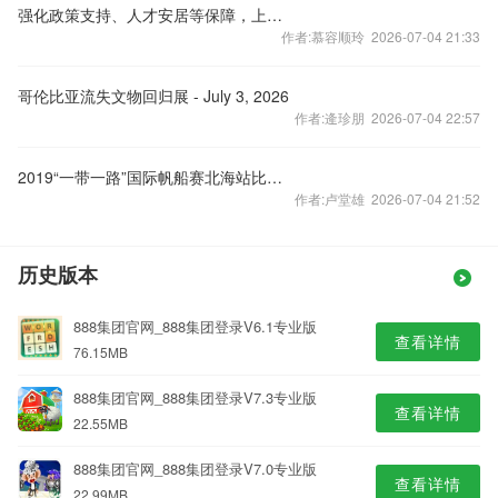
强化政策支持、人才安居等保障，上海这些区这样做
作者:慕容顺玲 2026-07-04 21:33
哥伦比亚流失文物回归展 - July 3, 2026
作者:逄珍朋 2026-07-04 22:57
2019“一带一路”国际帆船赛北海站比赛开赛
作者:卢堂雄 2026-07-04 21:52
历史版本
888集团官网_888集团登录V6.1专业版
查看详情
76.15MB
888集团官网_888集团登录V7.3专业版
查看详情
22.55MB
888集团官网_888集团登录V7.0专业版
查看详情
22.99MB