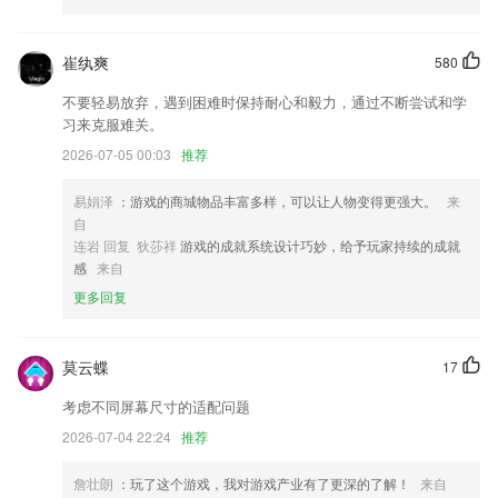
888集团官网_888集团登录更新了什么?
企业部门结构更灵活，支持多重方式添加员工
崔纨爽
580
社区UI更新~
不要轻易放弃，遇到困难时保持耐心和毅力，通过不断尝试和学
习来克服难关。
以上就是云开·体育全站app(kaiyun)的介绍，如果您喜欢这款软件，您可
以到应用商店进行打分评论，说出您的使用经历，以帮助我们更好的对产
2026-07-05 00:03
推荐
品进行优化修改。
易娟泽
：游戏的商城物品丰富多样，可以让人物变得更强大。
来
随时随地出单，坐等保单配送！
自
.优化了上一版本中存在的bug，增强了软件的稳定性。
连岩 回复 狄莎祥
游戏的成就系统设计巧妙，给予玩家持续的成就
感
来自
【赠送好友】支持购买书籍和音频送给朋友，和好友一起在湛庐阅读学习
和交流吧！
更多回复
联系我们
以上就是888集团官网_888集团登录的介绍，如果您喜欢这款软件，您可
莫云蝶
17
以到应用商店进行打分评论，说出您的使用经历，以帮助我们更好的对产
品进行优化修改。
考虑不同屏幕尺寸的适配问题
2026-07-04 22:24
推荐
詹壮朗
：玩了这个游戏，我对游戏产业有了更深的了解！
来自