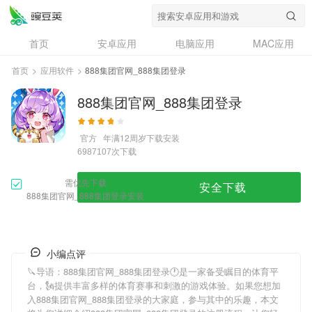
首页
安卓应用
电脑应用
MAC应用
资讯
专题
设计奖
创意应用
首页
>
应用软件
>
888集团官网_888集团登录
问答
888集团官网_888集团登录
官方
年满12周岁
下载安装
次下载
6987107
需优先下载
安全下载
888集团官网_888集团登录安装
小编点评
🔪导语：
888集团官网_888集团登录
🕐是一家备受瞩目的体育平
台，🗽提供丰富多样的体育赛事和刺激的游戏体验。如果您想加
入
888集团官网_888集团登录
的大家庭，参与其中的乐趣，本文