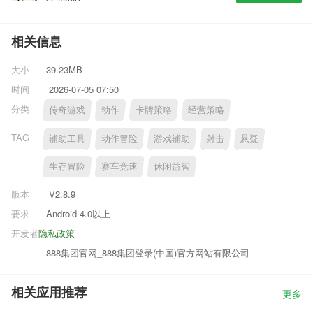
相关信息
大小
39.23MB
时间
2026-07-05 07:50
分类
传奇游戏
动作
卡牌策略
经营策略
TAG
辅助工具
动作冒险
游戏辅助
射击
悬疑
生存冒险
赛车竞速
休闲益智
版本
V2.8.9
要求
Android 4.0以上
开发者
隐私政策
888集团官网_888集团登录(中国)官方网站有限公司
相关应用推荐
更多