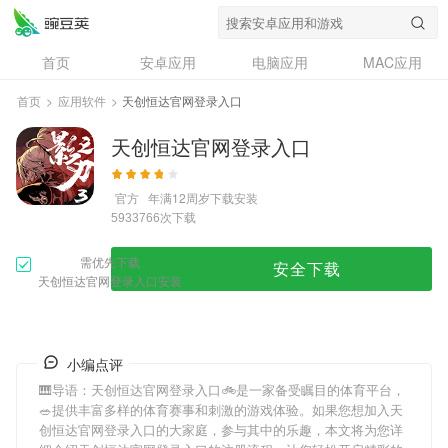
首页
安卓应用
电脑应用
MAC应用
资讯
专题
设计奖
创意应用
首页
>
应用软件
>
天创恒达官网登录入口
问答
天创恒达官网登录入口
官方
年满12周岁
下载安装
次下载
5933766
需优先下载
安全下载
天创恒达官网登录入口安装
小编点评
🎹导语：
天创恒达官网登录入口
🚲是一家备受瞩目的体育平台，
🥗提供丰富多样的体育赛事和刺激的游戏体验。如果您想加入
天
创恒达官网登录入口
的大家庭，参与其中的乐趣，本文将为您详