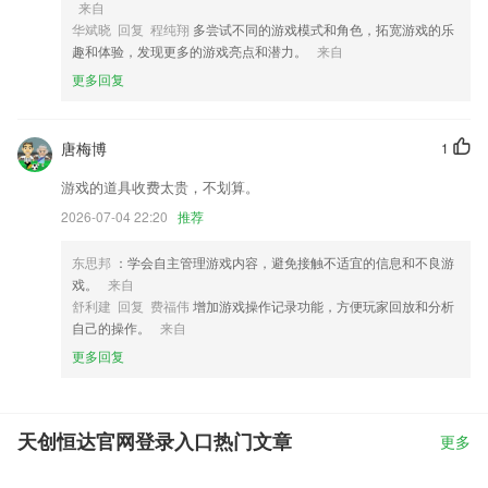
来自
华斌晓 回复 程纯翔
多尝试不同的游戏模式和角色，拓宽游戏的乐
趣和体验，发现更多的游戏亮点和潜力。
来自
更多回复
唐梅博
1
游戏的道具收费太贵，不划算。
2026-07-04 22:20
推荐
东思邦
：学会自主管理游戏内容，避免接触不适宜的信息和不良游
戏。
来自
舒利建 回复 费福伟
增加游戏操作记录功能，方便玩家回放和分析
自己的操作。
来自
更多回复
天创恒达官网登录入口热门文章
更多