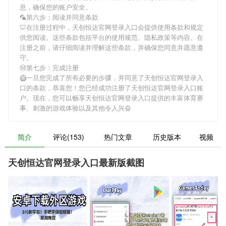
息，确保您的账户安全。
🦜第六步：阅读并同意条款
🦷在注册过程中，
天创恒达官网登录入口
会提供使用条款和规定
供您阅读。这些条款包括平台的使用规范、隐私政策等内容。在
注册之前，请仔细阅读并理解这些条款，并确保您同意并愿意遵
守。
Ⓜ第七步：完成注册
🥝一旦您完成了所有必要的步骤，并同意了
天创恒达官网登录入
口
的条款，恭喜您！您已经成功注册了天创恒达官网登录入口账
户。现在，您可以畅享
天创恒达官网登录入口
提供的丰富体育赛
事、刺激的游戏体验以及其他令人兴奋
简介
评论(153)
热门文章
历史版本
视频
天创恒达官网登录入口最新版截图