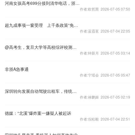
河南女孩高考699分接到清华电话，浙江女子连续12年资助她上学，受助学生达354人次
作者:欧哲茜 2026-07-05 07:50
超九成事项一窗受理 上千条政策“免申即享”
作者:蓝霞茗 2026-07-04 22:05
@高考生，复旦大学等高校综评校测入围资格线及名单公布
作者:钟新月 2026-07-05 03:14
非浙A急事通
作者:宁瑶会 2026-07-05 05:47
深圳转向发展自动驾驶出租车，传统司机被抛在一旁
作者:禄鹏姬 2026-07-05 02:19
德媒：“北溪”爆炸案一嫌疑人被起诉
作者:倪松毅 2026-07-04 22:51