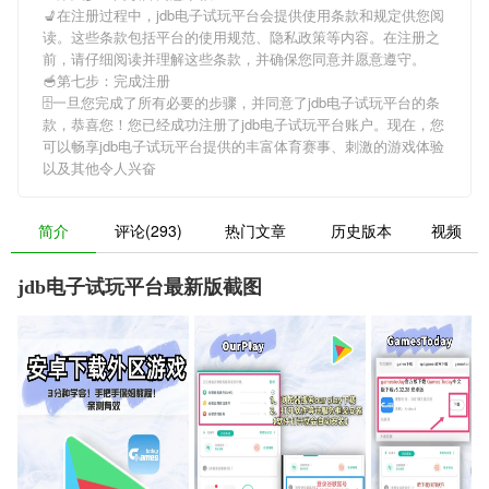
💺在注册过程中，
jdb电子试玩平台
会提供使用条款和规定供您阅
读。这些条款包括平台的使用规范、隐私政策等内容。在注册之
前，请仔细阅读并理解这些条款，并确保您同意并愿意遵守。
🥣第七步：完成注册
🗄一旦您完成了所有必要的步骤，并同意了
jdb电子试玩平台
的条
款，恭喜您！您已经成功注册了jdb电子试玩平台账户。现在，您
可以畅享
jdb电子试玩平台
提供的丰富体育赛事、刺激的游戏体验
以及其他令人兴奋
简介
评论(293)
热门文章
历史版本
视频
jdb电子试玩平台最新版截图