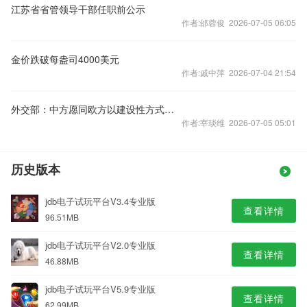
江苏省省管领导干部任职前公示
作者:邰蓉俊 2026-07-05 06:05
金价跌破每盎司4000美元
作者:戚中萍 2026-07-04 21:54
外交部：中方愿同欧方以建设性方式妥善处理贸易分歧
作者:宰琰维 2026-07-05 05:01
历史版本
jdb电子试玩平台V3.4专业版
查看详情
96.51MB
jdb电子试玩平台V2.0专业版
查看详情
46.88MB
jdb电子试玩平台V5.9专业版
查看详情
62.99MB