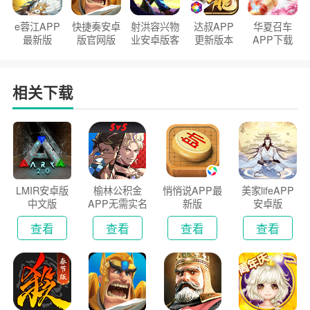
e蓉江APP
快捷奏安卓
射洪容兴物
达叔APP
华夏召车
最新版
版官网版
业安卓版客
更新版本
APP下载
户端
2026
安装2026
相关下载
LMIR安卓版
榆林公积金
悄悄说APP最
美家lifeAPP
中文版
APP无需实名
新版
安卓版
认证版
查看
查看
查看
查看