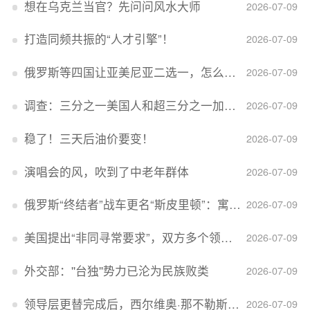
想在乌克兰当官？先问问风水大师
2026-07-09
打造同频共振的“人才引擎”！
2026-07-09
俄罗斯等四国让亚美尼亚二选一，怎么回事？
2026-07-09
调查：三分之一美国人和超三分之一加拿大人感到经济压力
2026-07-09
稳了！三天后油价要变！
2026-07-09
演唱会的风，吹到了中老年群体
2026-07-09
俄罗斯“终结者”战车更名“斯皮里顿”：寓意强大可靠，彰显俄精神力量
2026-07-09
美国提出“非同寻常要求”，双方多个领域分歧依旧，印美贸易谈判进入“关键阶段”
2026-07-09
外交部：''台独''势力已沦为民族败类
2026-07-09
领导层更替完成后，西尔维奥·那不勒斯出任Lucid首席执行官
2026-07-09