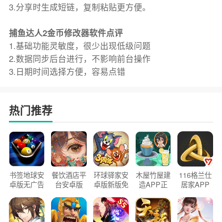
3.分享时生成短链，复制粘贴更方便。
捕鱼达人2金币修改器软件点评
1.基础功能灵敏度，很少出现低级问题
2.数据同步后台进行，不影响前台操作
3.日期时间选择方便，容易点错
热门推荐
书签地球安
餐饮酒店平
环球驿家安
木屋竹屋建
116格兰仕
卓版无广告
台安卓版
卓版新版免
造APP正
居家APP
官方正版
2026版
费下载
版2026
手机版