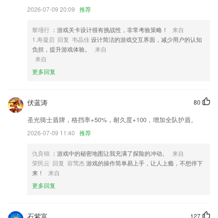
3,填报完美志愿需要家庭的支持，备考报考怎么减轻2265孩子压力、缓解
2026-07-09 20:09
推荐
亲子关系，明晰未来规划。
4,移送式审核订单非常轻松，选择订单就能迅速审核；
黎瑾行
：游戏关卡设计很有挑战性，非常考验策略！
来自
1.寿凝启 回复 韦晶佳
设计简洁的游戏交互界面，减少用户的认知
5,【离线缓存】公交车上看到爽，感觉自己萌萌哒。
负担，提升游戏体验。
来自
6,【海量资讯】热点内容搞笑娱乐应有尽有。
来自
更多回复
欧宝线上平台软件优势
1.·学员年度学习档案管理，追踪学习进度，方便学员合理制定学习计划
伏蓝涛
80
2.我要当老师教师？ 我爱教师，一起考教师
圣光骑士盾牌，格挡率+50%，耐久度+100，增加全队护盾。
3.而且还有很多的题库内容实时更新，只需要打开手机就可以在线刷题。
2026-07-09 11:40
推荐
4.通过分析历年消防工程师考试真题考点及题型规律，从而有针对性的进
行专项练习
仇良锦
：游戏中的秘密地图让我充满了探险的冲动。
来自
5.针对教学清晰知识点
荣民云 回复 容莺杰
游戏的操作简单易上手，让人上瘾，不想停下
来！
来自
6.(初学)开始学着弹吉他, 但好多次都想要放弃了
更多回复
欧宝线上平台更新了什么?
增加应用功能，界面美化
石紫富
127