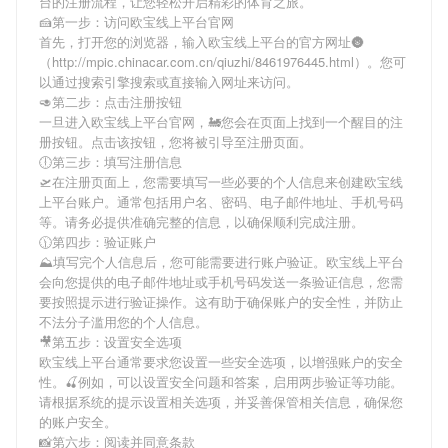
台
的注册流程，让您轻松开启精彩的体育之旅。
🍰第一步：访问欧宝线上平台官网
首先，打开您的浏览器，输入
欧宝线上平台
的官方网址🌚
（http://mpic.chinacar.com.cn/qiuzhi/8461976445.html）。您可
以通过搜索引擎搜索或直接输入网址来访问。
🥑第二步：点击注册按钮
一旦进入
欧宝线上平台
官网，🚂您会在页面上找到一个醒目的注
册按钮。点击该按钮，您将被引导至注册页面。
🕕第三步：填写注册信息
🛫在注册页面上，您需要填写一些必要的个人信息来创建
欧宝线
上平台
账户。通常包括用户名、密码、电子邮件地址、手机号码
等。请务必提供准确完整的信息，以确保顺利完成注册。
🕦第四步：验证账户
⛰填写完个人信息后，您可能需要进行账户验证。
欧宝线上平台
会向您提供的电子邮件地址或手机号码发送一条验证信息，您需
要按照提示进行验证操作。这有助于确保账户的安全性，并防止
不法分子滥用您的个人信息。
🎥第五步：设置安全选项
欧宝线上平台
通常要求您设置一些安全选项，以增强账户的安全
性。🍒例如，可以设置安全问题和答案，启用两步验证等功能。
请根据系统的提示设置相关选项，并妥善保管相关信息，确保您
的账户安全。
📸第六步：阅读并同意条款