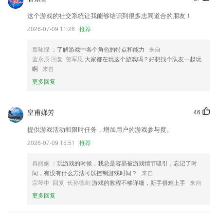
新增相机测光功能
这个游戏的社交系统让我能够结识到很多志同道合的朋友！
新增“随手拍”功能，与好友分享测试结果。
2026-07-09 11:26
推荐
全球百万民宿短租公寓任你挑
短信来电闪光能够很好地帮助用户有效过滤无用消息，并通过闪光灯来增
秦咏绿
：了解游戏中各个角色的特点和能力
来自
强重要消息的通知，帮助用户不轻易错过任何重要消息。
蓝永辰 回复 贺军思
大家都在玩这个游戏吗？好想找个队友一起玩
啊
来自
以上就是江南体育APP的介绍，如果您喜欢这款软件，您可以到应用商
店进行打分评论，说出您的使用经历，以帮助我们更好的对产品进行优化
更多回复
修改。
联系我们
皇甫娣芳
46
以上就是欧宝线上平台的介绍，如果您喜欢这款软件，您可以到应用商店
进行打分评论，说出您的使用经历，以帮助我们更好的对产品进行优化修
提供游戏活动和限时任务，增加用户的游戏参与度。
改。
2026-07-09 15:51
推荐
冉丽娴
：玩游戏的时候，我总是容易被游戏情节吸引，忘记了时
间，有没有什么方法可以控制游戏时间？
来自
宗琴中 回复 长孙德剑
游戏的教程不够详细，新手很难上手
来自
更多回复