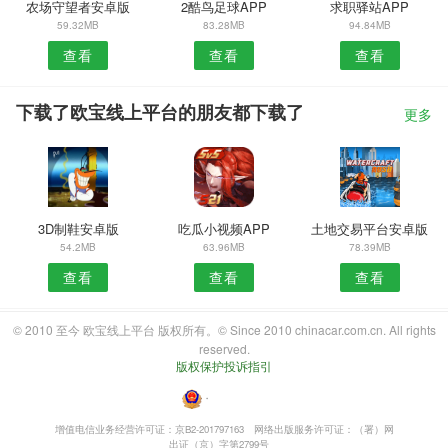
农场守望者安卓版
2酷鸟足球APP
求职驿站APP
59.32MB
83.28MB
94.84MB
查看
查看
查看
下载了欧宝线上平台的朋友都下载了
更多
3D制鞋安卓版
吃瓜小视频APP
土地交易平台安卓版
54.2MB
63.96MB
78.39MB
查看
查看
查看
© 2010 至今 欧宝线上平台 版权所有。© Since 2010 chinacar.com.cn. All rights
reserved.
版权保护投诉指引
・
增值电信业务经营许可证：京B2-201797163
网络出版服务许可证：（署）网
出证（京）字第2799号