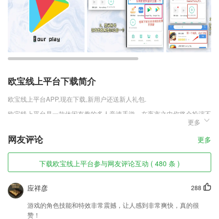
欧宝线上平台下载简介
欧宝线上平台
APP,现在下载,新用户还送新人礼包.
欧宝线上平台是一款休闲有趣的多人竞速手游，在夜市之中你将会扮演不
更多
同的动物，通过上阶梯来避开来自厨师的刀斧，能否存活多久则需要看玩
家对于游戏理解和手指的灵活性，简洁的漫画风格搭配上恶搞的故事情
网友评论
更多
节，自滚动的阶梯上也会具有各种危险的存下，流水、坠物和不时提升的
速度皆会让提升玩家的死亡速度，在不断的探索之中你会发现一定的规律
性。
下载欧宝线上平台参与网友评论互动 ( 480 条 )
欧宝线上平台软件特色
应祥彦
288
1,专门为宴会人所提供的办公功能，使用的过程中更加的方便快捷。
游戏的角色技能和特效非常震撼，让人感到非常爽快，真的很
2,亿万级的数据量，千万级数据日更新。
赞！