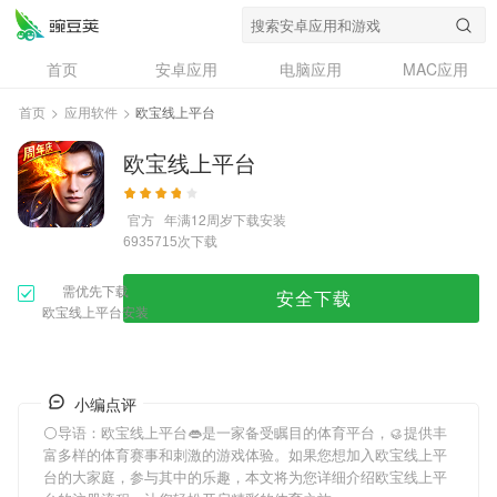
首页
安卓应用
电脑应用
MAC应用
资讯
专题
设计奖
创意应用
首页
>
应用软件
>
欧宝线上平台
问答
欧宝线上平台
官方
年满12周岁
下载安装
次下载
6935715
需优先下载
安全下载
欧宝线上平台安装
小编点评
⚪导语：
欧宝线上平台
👄是一家备受瞩目的体育平台，🥮提供丰
富多样的体育赛事和刺激的游戏体验。如果您想加入
欧宝线上平
台
的大家庭，参与其中的乐趣，本文将为您详细介绍
欧宝线上平