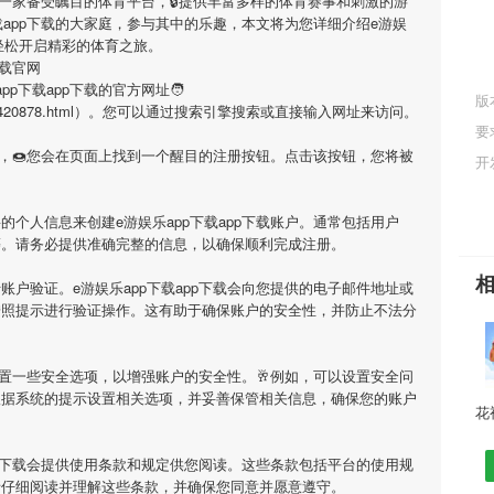
一家备受瞩目的体育平台，🔒提供丰富多样的体育赛事和刺激的游
app下载
的大家庭，参与其中的乐趣，本文将为您详细介绍
e游娱
轻松开启精彩的体育之旅。
下载官网
pp下载app下载
的官方网址🧑
版
cn/qiuzhi/420878.html）。您可以通过搜索引擎搜索或直接输入网址来访问。
要
，🍩您会在页面上找到一个醒目的注册按钮。点击该按钮，您将被
开
要的个人信息来创建
e游娱乐app下载app下载
账户。通常包括用户
等。请务必提供准确完整的信息，以确保顺利完成注册。
行账户验证。
e游娱乐app下载app下载
会向您提供的电子邮件地址或
按照提示进行验证操作。这有助于确保账户的安全性，并防止不法分
置一些安全选项，以增强账户的安全性。🥂例如，可以设置安全问
根据系统的提示设置相关选项，并妥善保管相关信息，确保您的账户
p下载
会提供使用条款和规定供您阅读。这些条款包括平台的使用规
请仔细阅读并理解这些条款，并确保您同意并愿意遵守。