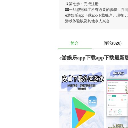
🥭第七步：完成注册
🏰一旦您完成了所有必要的步骤，并
e游娱乐app下载app下载账户。现在
游戏体验以及其他令人兴奋
简介
评论(326)
e游娱乐app下载app下载最新