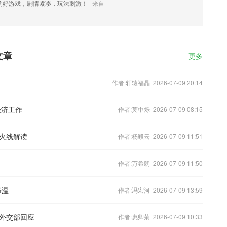
的好游戏，剧情紧凑，玩法刺激！
来自
文章
更多
作者:轩辕福晶 2026-07-09 20:14
经济工作
作者:莫中烁 2026-07-09 08:15
火线解读
作者:杨毅云 2026-07-09 11:51
作者:万希朗 2026-07-09 11:50
降温
作者:冯宏河 2026-07-09 13:59
外交部回应
作者:惠卿菊 2026-07-09 10:33