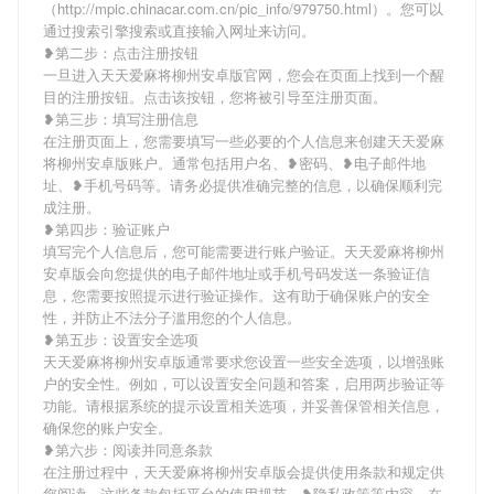
（http://mpic.chinacar.com.cn/pic_info/979750.html）。您可以
通过搜索引擎搜索或直接输入网址来访问。
❥第二步：点击注册按钮
一旦进入天天爱麻将柳州安卓版官网，您会在页面上找到一个醒
目的注册按钮。点击该按钮，您将被引导至注册页面。
❥第三步：填写注册信息
在注册页面上，您需要填写一些必要的个人信息来创建天天爱麻
将柳州安卓版账户。通常包括用户名、❥密码、❥电子邮件地
址、❥手机号码等。请务必提供准确完整的信息，以确保顺利完
成注册。
❥第四步：验证账户
填写完个人信息后，您可能需要进行账户验证。天天爱麻将柳州
安卓版会向您提供的电子邮件地址或手机号码发送一条验证信
息，您需要按照提示进行验证操作。这有助于确保账户的安全
性，并防止不法分子滥用您的个人信息。
❥第五步：设置安全选项
天天爱麻将柳州安卓版通常要求您设置一些安全选项，以增强账
户的安全性。例如，可以设置安全问题和答案，启用两步验证等
功能。请根据系统的提示设置相关选项，并妥善保管相关信息，
确保您的账户安全。
❥第六步：阅读并同意条款
在注册过程中，天天爱麻将柳州安卓版会提供使用条款和规定供
您阅读。这些条款包括平台的使用规范、❥隐私政策等内容。在