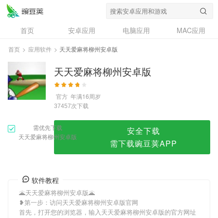
天天爱麻将柳州安卓版
首页
安卓应用
电脑应用
MAC应用
资讯
专题
设计奖
创意应用
首页
>
应用软件
>
天天爱麻将柳州安卓版
问答
天天爱麻将柳州安卓版
官方
年满16周岁
次下载
37457
需优先下载
安全下载
天天爱麻将柳州安卓版
需下载豌豆荚APP
软件教程
🌋天天爱麻将柳州安卓版🌋
❥第一步：访问天天爱麻将柳州安卓版官网
首先，打开您的浏览器，输入天天爱麻将柳州安卓版的官方网址