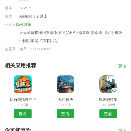
版本
9.21.1
要求
Android 8.2 以上
开发者
隐私政策
天天爱麻将柳州安卓版(官方)APP下载IOS/安卓通用版/手机版-
中国汽车网 汽车图片站
备案号：豫B2-20030028-29
相关应用推荐
更多
钻石戒指冲冲冲
无尽裁决
加农炮打架
8.78GB
7.18GB
785.42MB
查看
查看
查看
你可能喜欢