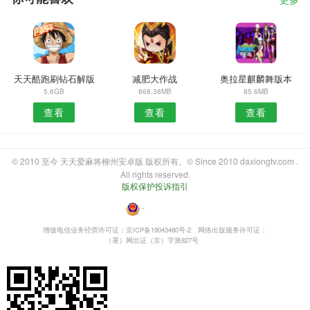
更多
天天酷跑刷钻石解版
减肥大作战
奥拉星麒麟舞版本
5.6GB
868.38MB
85.6MB
查看
查看
查看
© 2010 至今 天天爱麻将柳州安卓版 版权所有。© Since 2010 daxiongtv.com .
All rights reserved.
版权保护投诉指引
・
增值电信业务经营许可证：京ICP备19043480号-2
网络出版服务许可证：
（署）网出证（京）字第827号