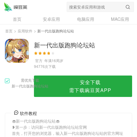
新一代出版跑狗论坛站
首页
安卓应用
电脑应用
MAC应用
资讯
专题
设计奖
创意应用
首页
>
应用软件
>
新一代出版跑狗论坛站
问答
新一代出版跑狗论坛站
官方
年满16周岁
次下载
94776
需优先下载
安全下载
新一代出版跑狗论坛站
需下载豌豆荚APP
软件教程
🧁新一代出版跑狗论坛站🧁
❥第一步：访问新一代出版跑狗论坛站官网
首先，打开您的浏览器，输入新一代出版跑狗论坛站的官方网址