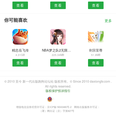
查看
查看
查看
你可能喜欢
更多
精忠岳飞传
NBA梦之队2无限钻石版
剑宗至尊
4.31GB
225.34MB
51.9MB
查看
查看
查看
© 2010 至今 新一代出版跑狗论坛站 版权所有。© Since 2010 daxiongtv.com .
All rights reserved.
版权保护投诉指引
・
增值电信业务经营许可证：京ICP备19043480号-2
网络出版服务许可证：
（署）网出证（京）字第827号