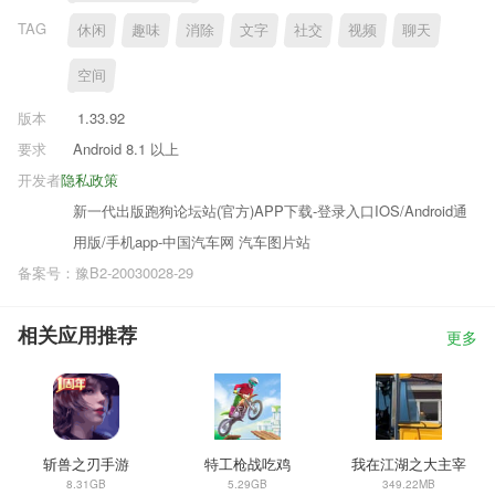
TAG
休闲
趣味
消除
文字
社交
视频
聊天
空间
版本
1.33.92
要求
Android 8.1 以上
开发者
隐私政策
新一代出版跑狗论坛站(官方)APP下载-登录入口IOS/Android通
用版/手机app-中国汽车网 汽车图片站
备案号：豫B2-20030028-29
相关应用推荐
更多
斩兽之刃手游
特工枪战吃鸡
我在江湖之大主宰
8.31GB
5.29GB
349.22MB