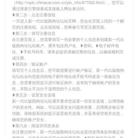
（http://mpic.chinacar.com.cn/pic_info/877522.html）。您可以
通过搜索引擎搜索或直接输入网址来访问。
❥第二步：点击注册按钮
一旦进入新一代出版跑狗论坛站官网，您会在页面上找到一个醒
目的注册按钮。点击该按钮，您将被引导至注册页面。
❥第三步：填写注册信息
在注册页面上，您需要填写一些必要的个人信息来创建新一代出
版跑狗论坛站账户。通常包括用户名、❥密码、❥电子邮件地
址、❥手机号码等。请务必提供准确完整的信息，以确保顺利完
成注册。
❥第四步：验证账户
填写完个人信息后，您可能需要进行账户验证。新一代出版跑狗
论坛站会向您提供的电子邮件地址或手机号码发送一条验证信
息，您需要按照提示进行验证操作。这有助于确保账户的安全
性，并防止不法分子滥用您的个人信息。
❥第五步：设置安全选项
新一代出版跑狗论坛站通常要求您设置一些安全选项，以增强账
户的安全性。例如，可以设置安全问题和答案，启用两步验证等
功能。请根据系统的提示设置相关选项，并妥善保管相关信息，
确保您的账户安全。
❥第六步：阅读并同意条款
在注册过程中，新一代出版跑狗论坛站会提供使用条款和规定供
您阅读。这些条款包括平台的使用规范、❥隐私政策等内容。在