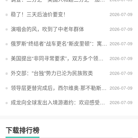
稳了！三天后油价要变！
2026-07-09
演唱会的风，吹到了中老年群体
2026-07-09
俄罗斯“终结者”战车更名“斯皮里顿”：寓意强大可靠，彰显俄精神力量
2026-07-09
美国提出“非同寻常要求”，双方多个领域分歧依旧，印美贸易谈判进入“关键阶段”
2026-07-09
外交部：''台独''势力已沦为民族败类
2026-07-09
领导层更替完成后，西尔维奥·那不勒斯出任Lucid首席执行官
2026-07-09
成龙向全球发出入境游邀约：欢迎感受无滤镜的真实中国
2026-07-09
下载排行榜