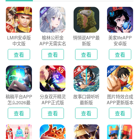
LMIR安卓版
榆林公积金
悄悄说APP最
美家lifeAPP
中文版
APP无需实名
新版
安卓版
认证版
查看
查看
查看
查看
稿稿平台APP
分身双开精灵
故事口袋听听
图片特效合成
怎么2026最
APP正式版
最新版
APP更新版本
新版
2026
查看
查看
查看
查看