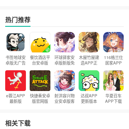
热门推荐
书签地球安
餐饮酒店平
环球驿家安
木屋竹屋建
116格兰仕
卓版无广告
台安卓版
卓版新版免
造APP正
居家APP
官方正版
2026版
费下载
版2026
手机版
e蓉江APP
快捷奏安卓
射洪容兴物
达叔APP
华夏召车
最新版
版官网版
业安卓版客
更新版本
APP下载
户端
2026
安装2026
相关下载