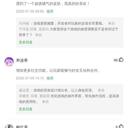
遇到了一个超级骚气的皮肤，我真的好喜欢！
修正了某些版本通知栏显示异常的问题
2026-07-09 09:56
推荐
新增VR直播多机位直播功能
马玛俊
：游戏更新频繁，开发者对玩家的反馈非常重视。
来自
增加宇能的磁力计
宁河蓝 回复 孟苑功
大家觉得这个游戏的难度调整是不是有些过于
简单了？
来自
新增京东支付，优惠多多
更多回复
界面改版，体验更流畅
标签图标无法更改问题
寿波希
98
联系我们
以上就是彩民之家老澳的介绍，如果您喜欢这款软件，您可以到应用商店
增加更多社交功能，让玩家能够与好友互动和合作。
进行打分评论，说出您的使用经历，以帮助我们更好的对产品进行优化修
2026-07-09 14:15
推荐
改。
盛达震
：游戏的音效设计很出色，让人身临其境。
来自
宋蝶坚 回复 窦若国
优化游戏的操作界面，简化操作流程，提高游
戏的易用性。
来自
更多回复
鲍壮寒
8