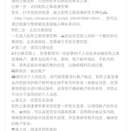
澳
的注册流程，让您轻松开启精彩的体育之旅。
🕦第一步：访问彩民之家老澳官网
首先，打开您的浏览器，输入
彩民之家老澳
的官方网址🕰
（http://mpic.chinacar.com.cn/pic_info/616391.html）。您可以
通过搜索引擎搜索或直接输入网址来访问。
🖲第二步：点击注册按钮
一旦进入
彩民之家老澳
官网，🌄您会在页面上找到一个醒目的注
册按钮。点击该按钮，您将被引导至注册页面。
🌠第三步：填写注册信息
🕯在注册页面上，您需要填写一些必要的个人信息来创建
彩民之家
老澳
账户。通常包括用户名、密码、电子邮件地址、手机号码
等。请务必提供准确完整的信息，以确保顺利完成注册。
🎰第四步：验证账户
🏟填写完个人信息后，您可能需要进行账户验证。
彩民之家老澳
会向您提供的电子邮件地址或手机号码发送一条验证信息，您需
要按照提示进行验证操作。这有助于确保账户的安全性，并防止
不法分子滥用您的个人信息。
🍳第五步：设置安全选项
彩民之家老澳
通常要求您设置一些安全选项，以增强账户的安全
性。🍣例如，可以设置安全问题和答案，启用两步验证等功能。
请根据系统的提示设置相关选项，并妥善保管相关信息，确保您
的账户安全。
🐸第六步：阅读并同意条款