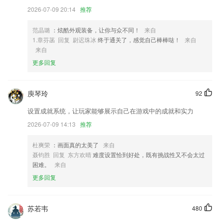
3,业务表单：用数据重新定义协作；
2026-07-09 20:14
推荐
4,打造一个属于用户自己的新自媒体、电子商务、企业管理等综合性社交
平台。
范晶璐
：炫酷外观装备，让你与众不同！
来自
1.章芬菡 回复 尉迟珠冰
终于通关了，感觉自己棒棒哒！
来自
5,激励式教学
来自
6,【章节更新自动提醒】 自动跟踪新章节,更新无延迟看书听书,与作者更
更多回复
新云同步
彩民之家老澳软件优势
庾琴玲
92
1.及时了解孩子动态
设置成就系统，让玩家能够展示自己在游戏中的成就和实力
2.·汉语字典:拼音查询：模糊查询和索引查询
2026-07-09 14:13
推荐
3.家长可以通过这款软件观察孩子的学习进度\成绩的变动，看到不同时
间段的学习效果
杜爽荣
：画面真的太美了
来自
聂钧胜 回复 东方欢晴
难度设置恰到好处，既有挑战性又不会太过
4.操作简便，足不出户电脑/平板/手机一键登录上课
困难。
来自
5.同时还囊括了初中化学全部的方程公式、中考考点复习知识、中考专题
更多回复
训练及初中化学重点知识。
6.多种字母游戏，包括打地鼠学字母、连一连学字母、翻翻乐学字母等字
母游戏。
苏若韦
480
彩民之家老澳更新了什么?