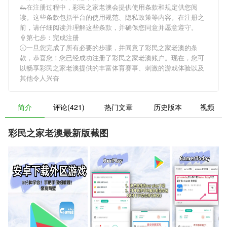
🦗在注册过程中，
彩民之家老澳
会提供使用条款和规定供您阅
读。这些条款包括平台的使用规范、隐私政策等内容。在注册之
前，请仔细阅读并理解这些条款，并确保您同意并愿意遵守。
🍦第七步：完成注册
🕣一旦您完成了所有必要的步骤，并同意了
彩民之家老澳
的条
款，恭喜您！您已经成功注册了彩民之家老澳账户。现在，您可
以畅享
彩民之家老澳
提供的丰富体育赛事、刺激的游戏体验以及
其他令人兴奋
简介
评论(421)
热门文章
历史版本
视频
彩民之家老澳最新版截图