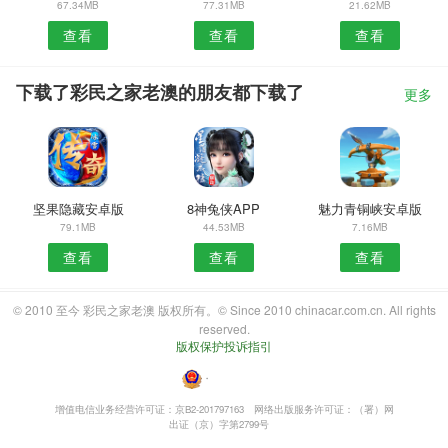
67.34MB
77.31MB
21.62MB
查看
查看
查看
下载了彩民之家老澳的朋友都下载了
更多
坚果隐藏安卓版
8神兔侠APP
魅力青铜峡安卓版
79.1MB
44.53MB
7.16MB
查看
查看
查看
© 2010 至今 彩民之家老澳 版权所有。© Since 2010 chinacar.com.cn. All rights
reserved.
版权保护投诉指引
・
增值电信业务经营许可证：京B2-201797163
网络出版服务许可证：（署）网
出证（京）字第2799号