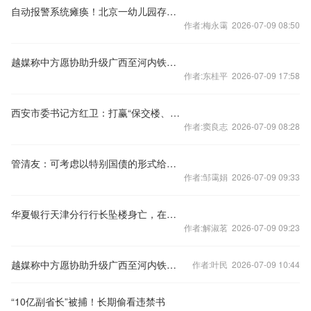
自动报警系统瘫痪！北京一幼儿园存重大火灾隐患
作者:梅永霭 2026-07-09 08:50
越媒称中方愿协助升级广西至河内铁路交通，外交部回应
作者:东桂平 2026-07-09 17:58
西安市委书记方红卫：打赢“保交楼、保回迁”攻坚战
作者:窦良志 2026-07-09 08:28
管清友：可考虑以特别国债的形式给老百姓发现金补贴
作者:邹霭娟 2026-07-09 09:33
华夏银行天津分行行长坠楼身亡，在任刚满三年
作者:解淑茗 2026-07-09 09:23
越媒称中方愿协助升级广西至河内铁路交通，外交部回应
作者:叶民 2026-07-09 10:44
“10亿副省长”被捕！长期偷看违禁书