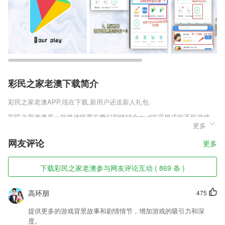
彩民之家老澳下载简介
彩民之家老澳
APP,现在下载,新用户还送新人礼包.
彩民之家老澳是一款将传统西方魔幻剧情结合mud文字模式的手机游戏，
更多
这里拥有更加宏大的世界设定，丰富的势力和各种不同的生物能够为你提
供截然不同的冒险激情。文字的叙述能够让主线的剧情更加的清晰，同时
网友评论
更多
也能让你更好的将自己的精力集中在游戏的主线之上。
彩民之家老澳软件特色
下载彩民之家老澳参与网友评论互动 ( 869 条 )
1,免费漫画大全就是这么屌，所有漫画一律免费。全球热门漫画全部为你
网罗在手，紧追网络进度，即时更新提醒，让你追漫零等待。
高环朋
475
2,提供最新学术前沿资讯，探讨交流临床病例，第一时间观看专题会议视
提供更多的游戏背景故事和剧情情节，增加游戏的吸引力和深
频，及时了解行业最新动态。
度。