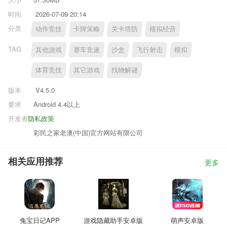
时间
2026-07-09 20:14
分类
动作竞技
卡牌策略
关卡塔防
模拟经营
TAG
其他游戏
赛车竞速
沙盒
飞行射击
模拟
体育竞技
其它游戏
找物解谜
版本
V4.5.0
要求
Android 4.4以上
开发者
隐私政策
彩民之家老澳(中国)官方网站有限公司
相关应用推荐
更多
兔宝日记APP
游戏隐藏助手安卓版
萌声安卓版