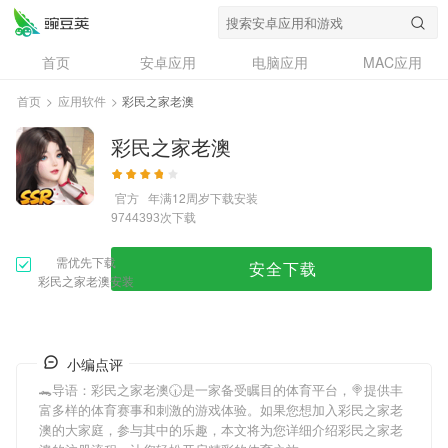
首页
安卓应用
电脑应用
MAC应用
资讯
专题
设计奖
创意应用
首页
>
应用软件
>
彩民之家老澳
问答
彩民之家老澳
官方
年满12周岁
下载安装
次下载
9744393
需优先下载
安全下载
彩民之家老澳安装
小编点评
🐊导语：
彩民之家老澳
🕡是一家备受瞩目的体育平台，🍭提供丰
富多样的体育赛事和刺激的游戏体验。如果您想加入
彩民之家老
澳
的大家庭，参与其中的乐趣，本文将为您详细介绍
彩民之家老