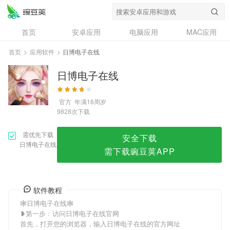
日博电子在线
首页
安卓应用
电脑应用
MAC应用
资讯
专题
设计奖
创意应用
首页
>
应用软件
>
日博电子在线
问答
日博电子在线
官方
年满16周岁
次下载
9828
需优先下载
安全下载
日博电子在线
需下载豌豆荚APP
软件教程
🕸日博电子在线🕸
❥第一步：访问日博电子在线官网
首先，打开您的浏览器，输入日博电子在线的官方网址