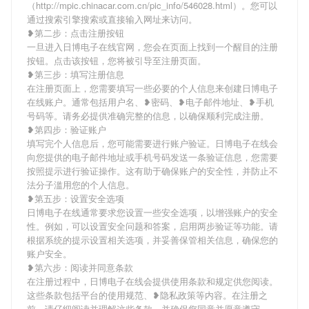
（http://mpic.chinacar.com.cn/pic_info/546028.html）。您可以
通过搜索引擎搜索或直接输入网址来访问。
❥第二步：点击注册按钮
一旦进入日博电子在线官网，您会在页面上找到一个醒目的注册
按钮。点击该按钮，您将被引导至注册页面。
❥第三步：填写注册信息
在注册页面上，您需要填写一些必要的个人信息来创建日博电子
在线账户。通常包括用户名、❥密码、❥电子邮件地址、❥手机
号码等。请务必提供准确完整的信息，以确保顺利完成注册。
❥第四步：验证账户
填写完个人信息后，您可能需要进行账户验证。日博电子在线会
向您提供的电子邮件地址或手机号码发送一条验证信息，您需要
按照提示进行验证操作。这有助于确保账户的安全性，并防止不
法分子滥用您的个人信息。
❥第五步：设置安全选项
日博电子在线通常要求您设置一些安全选项，以增强账户的安全
性。例如，可以设置安全问题和答案，启用两步验证等功能。请
根据系统的提示设置相关选项，并妥善保管相关信息，确保您的
账户安全。
❥第六步：阅读并同意条款
在注册过程中，日博电子在线会提供使用条款和规定供您阅读。
这些条款包括平台的使用规范、❥隐私政策等内容。在注册之
前，请仔细阅读并理解这些条款，并确保您同意并愿意遵守。