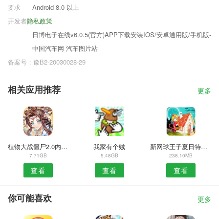
要求
Android 8.0 以上
开发者
隐私政策
日博电子在线v6.0.5(官方)APP下载安装IOS/安卓通用版/手机版-
中国汽车网 汽车图片站
备案号：豫B2-20030028-29
相关应用推荐
更多
植物大战僵尸2.0内购版
我家有个贼
新网球王子夏日特别版
7.71GB
5.48GB
238.10MB
查看
查看
查看
你可能喜欢
更多