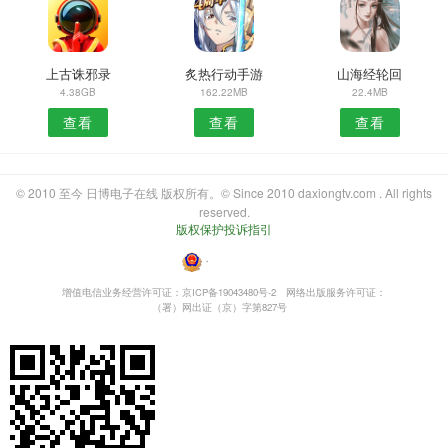
上古诛邪录
炙热行动手游
山海经轮回
4.38GB
162.22MB
22.4MB
查看
查看
查看
© 2010 至今 日博电子在线 版权所有。© Since 2010 daxiongtv.com . All rights
reserved.
版权保护投诉指引
・
增值电信业务经营许可证：京ICP备19043480号-2
网络出版服务许可证：
（署）网出证（京）字第827号