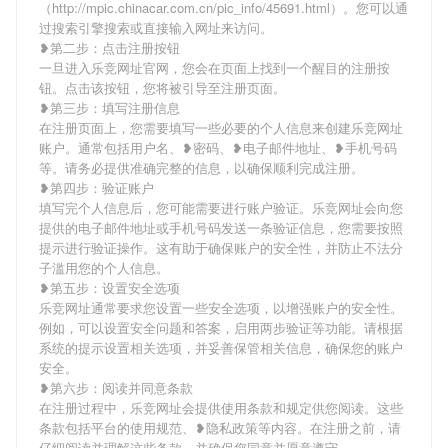
（http://mpic.chinacar.com.cn/pic_info/45691.html）。您可以通
过搜索引擎搜索或直接输入网址来访问。
❥第二步：点击注册按钮
一旦进入乐竞网址官网，您会在页面上找到一个醒目的注册按
钮。点击该按钮，您将被引导至注册页面。
❥第三步：填写注册信息
在注册页面上，您需要填写一些必要的个人信息来创建乐竞网址
账户。通常包括用户名、❥密码、❥电子邮件地址、❥手机号码
等。请务必提供准确完整的信息，以确保顺利完成注册。
❥第四步：验证账户
填写完个人信息后，您可能需要进行账户验证。乐竞网址会向您
提供的电子邮件地址或手机号码发送一条验证信息，您需要按照
提示进行验证操作。这有助于确保账户的安全性，并防止不法分
子滥用您的个人信息。
❥第五步：设置安全选项
乐竞网址通常要求您设置一些安全选项，以增强账户的安全性。
例如，可以设置安全问题和答案，启用两步验证等功能。请根据
系统的提示设置相关选项，并妥善保管相关信息，确保您的账户
安全。
❥第六步：阅读并同意条款
在注册过程中，乐竞网址会提供使用条款和规定供您阅读。这些
条款包括平台的使用规范、❥隐私政策等内容。在注册之前，请
仔细阅读并理解这些条款，并确保您同意并愿意遵守。