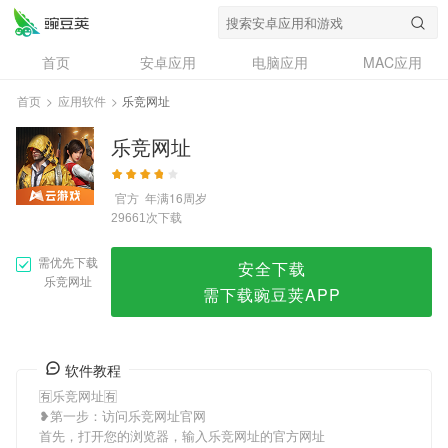
乐竞网址
首页
安卓应用
电脑应用
MAC应用
资讯
专题
设计奖
创意应用
首页
>
应用软件
>
乐竞网址
问答
乐竞网址
官方
年满16周岁
次下载
29661
需优先下载
安全下载
乐竞网址
需下载豌豆荚APP
软件教程
🈶乐竞网址🈶
❥第一步：访问乐竞网址官网
首先，打开您的浏览器，输入乐竞网址的官方网址