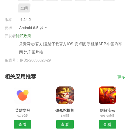
空间
版本
4.24.2
要求
Android 8.5 以上
开发者
隐私政策
乐竞网址(官方)登陆下载官方IOS 安卓版 手机版APP-中国汽车
网 汽车图片站
备案号：豫B2-20030028-29
相关应用推荐
更多
英雄皇冠
佩佩挖掘机
剑舞流光
0.76GB
8.6GB
695.98MB
查看
查看
查看