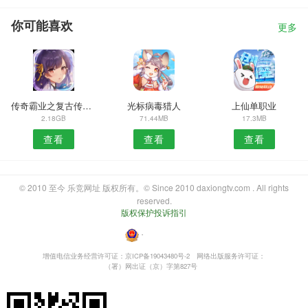
你可能喜欢
更多
传奇霸业之复古传奇世界
光标病毒猎人
上仙单职业
2.18GB
71.44MB
17.3MB
查看
查看
查看
© 2010 至今 乐竞网址 版权所有。© Since 2010 daxiongtv.com . All rights
reserved.
版权保护投诉指引
・
增值电信业务经营许可证：京ICP备19043480号-2
网络出版服务许可证：
（署）网出证（京）字第827号