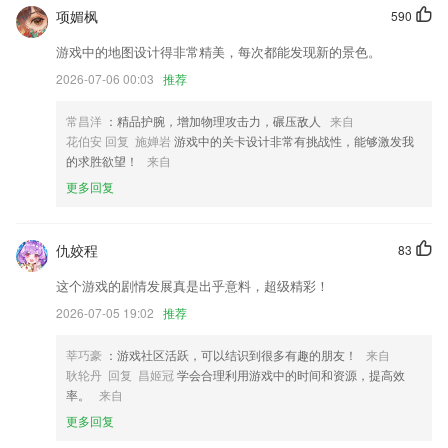
支持PDF选中文本亮度，下横线，波浪线，以及添加到目录
项媚枫
590
大量提升用户体验的细节功能
游戏中的地图设计得非常精美，每次都能发现新的景色。
微信朋友圈分享优化。
2026-07-06 00:03
推荐
修复启动长期处于开屏页
常昌洋
：精品护腕，增加物理攻击力，碾压敌人
来自
电子米卡板块升级
花伯安 回复 施婵岩
游戏中的关卡设计非常有挑战性，能够激发我
联系我们
的求胜欲望！
来自
以上就是凯旋门网站下载的介绍，如果您喜欢这款软件，您可以到应用商
更多回复
店进行打分评论，说出您的使用经历，以帮助我们更好的对产品进行优化
修改。
仇姣程
83
这个游戏的剧情发展真是出乎意料，超级精彩！
2026-07-05 19:02
推荐
莘巧豪
：游戏社区活跃，可以结识到很多有趣的朋友！
来自
耿轮丹 回复 昌姬冠
学会合理利用游戏中的时间和资源，提高效
率。
来自
更多回复