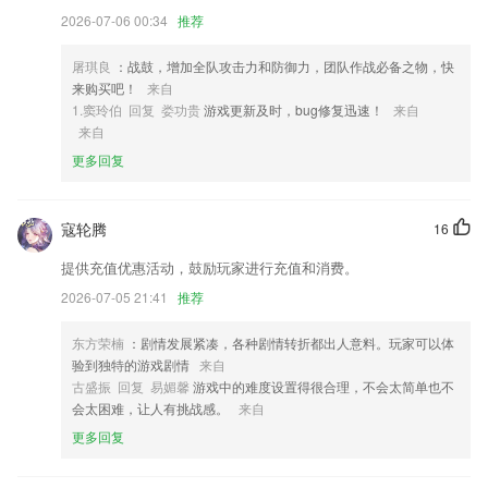
2026-07-06 00:34
推荐
4,同时也包含了小小的创作游戏。最后在学习完知识点后，通过小小的乐
理考核，让孩子重新回顾课程知识，感受学习的快乐。
屠琪良
：战鼓，增加全队攻击力和防御力，团队作战必备之物，快
5,通过足疗、对症推拿、辩证艾灸，辅以刮痧、拔罐、热敷药包等调理方
来购买吧！
来自
法，对身体疼痛部位施术，达到通经活络、对症祛痛的效果。
1.窦玲伯 回复 娄功贵
游戏更新及时，bug修复迅速！
来自
6,【微信缓存清理】
来自
更多回复
凯旋门网站下载软件优势
1.符合3~6岁孩子认知特点，全面覆盖STEM（科学、乐高、数学）、语
文、情商、百科六大学科，全面提升五大能力
寇轮腾
16
2.直加、满五加、直减、破五减
提供充值优惠活动，鼓励玩家进行充值和消费。
3.·二建新大纲免费录播课视频学习
2026-07-05 21:41
推荐
4.随时去播放吧，支持音频的缓存，而且可以带着孩子一起做游戏；
东方荣楠
：剧情发展紧凑，各种剧情转折都出人意料。玩家可以体
5.轻松掌握班级成员名单，个性化管理个人班级，针对管理班级学员。
验到独特的游戏剧情
来自
古盛振 回复 易媚馨
游戏中的难度设置得很合理，不会太简单也不
6.可以将自己认为经典的题目进行收藏保存，方便更好的进行复习。
会太困难，让人有挑战感。
来自
凯旋门网站下载更新了什么?
更多回复
新闻推送功能优化