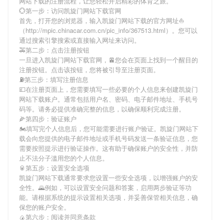
网站下载
的注册流程，让您轻松开启精彩的体育之旅。
💮第一步：访问凯旋门网站下载官网
首先，打开您的浏览器，输入
凯旋门网站下载
的官方网址⛵️
（http://mpic.chinacar.com.cn/pic_info/367513.html）。您可以
通过搜索引擎搜索或直接输入网址来访问。
🚕第二步：点击注册按钮
一旦进入
凯旋门网站下载
官网，🚈您会在页面上找到一个醒目的
注册按钮。点击该按钮，您将被引导至注册页面。
⛽️第三步：填写注册信息
💷在注册页面上，您需要填写一些必要的个人信息来创建
凯旋门
网站下载
账户。通常包括用户名、密码、电子邮件地址、手机号
码等。请务必提供准确完整的信息，以确保顺利完成注册。
🌽第四步：验证账户
🏍填写完个人信息后，您可能需要进行账户验证。
凯旋门网站下
载
会向您提供的电子邮件地址或手机号码发送一条验证信息，您
需要按照提示进行验证操作。这有助于确保账户的安全性，并防
止不法分子滥用您的个人信息。
🥫第五步：设置安全选项
凯旋门网站下载
通常要求您设置一些安全选项，以增强账户的安
全性。🌄例如，可以设置安全问题和答案，启用两步验证等功
能。请根据系统的提示设置相关选项，并妥善保管相关信息，确
保您的账户安全。
🍙第六步：阅读并同意条款