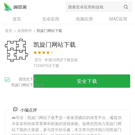
首页
安卓应用
电脑应用
MAC应用
资讯
专题
设计奖
创意应用
首页
>
应用软件
>
凯旋门网站下载
问答
凯旋门网站下载
官方
年满12周岁
下载安装
次下载
7154075
需优先下载
安全下载
凯旋门网站下载安装
小编点评
🚜导语：
凯旋门网站下载
💐是一家备受瞩目的体育平台，🎧提供
丰富多样的体育赛事和刺激的游戏体验。如果您想加入
凯旋门网
站下载
的大家庭，参与其中的乐趣，本文将为您详细介绍
凯旋门