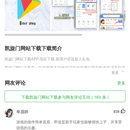
凯旋门网站下载下载简介
凯旋门网站下载
APP,现在下载,新用户还送新人礼包.
凯旋门网站下载是一款有着更多种族设定的全新魔幻题材角色扮演手机游
更多
戏，所有的种族分为秩序阵营和毁灭阵营，你可以通过选择其中一个种族
来开始最激烈的冒险。魔魂大陆的历史有着上万年，不同的种族在这里繁
网友评论
更多
衍发展，你将体验最为宏伟的异世界编年史。
凯旋门网站下载软件特色
下载凯旋门网站下载参与网友评论互动 ( 160 条 )
1,身错题本，按照考点分类整理，巩固复习不落下。
单眉婷
838
2,UI界面:最优质的小说使用界面,让你眼前一亮
3,智能到期续卡提醒、生日关怀，掌握会员出勤状况。轻松维护老会员，
游戏的操作简单直观，即使是新手玩家也能够很快上手，并享受
提高留存率。
游戏的乐趣。