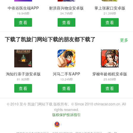
中依谷医生端APP
射洪容兴物业安卓版
掌上张家口安卓版
19.94MB
34.79MB
21.39MB
查看
查看
查看
下载了凯旋门网站下载的朋友都下载了
更多
淘知行亲子游安卓版
河马二手车APP
穿梭年龄相机安卓版
81.92MB
13.24MB
25.65MB
查看
查看
查看
© 2010 至今 凯旋门网站下载 版权所有。© Since 2010 chinacar.com.cn. All
rights reserved.
版权保护投诉指引
・