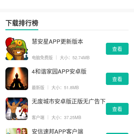
下载排行榜
慧安星APP更新版本
查看
电脑免费版
｜
大小：52.74MB
4和谐家园APP安卓版
查看
最新版
｜
大小：51.8MB
无废城市安卓版正版无广告下
载
查看
客户端
｜
大小：37.25MB
安信速邦APP客户端