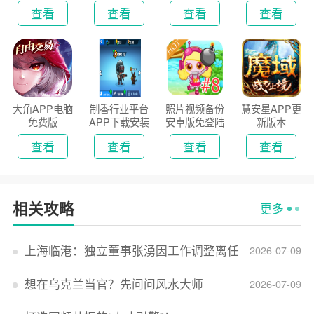
新版
2026
查看
查看
查看
查看
大角APP电脑
制香行业平台
照片视频备份
慧安星APP更
免费版
APP下载安装
安卓版免登陆
新版本
2026
版
查看
查看
查看
查看
相关攻略
更多
上海临港：独立董事张湧因工作调整离任
2026-07-09
想在乌克兰当官？先问问风水大师
2026-07-09