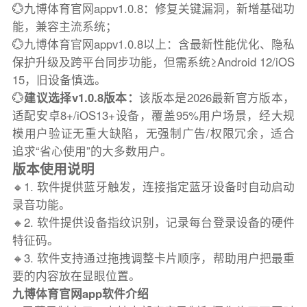
💮九博体育官网appv1.0.8：修复关键漏洞，新增基础功
能，兼容主流系统；
💮九博体育官网appv1.0.8以上：含最新性能优化、隐私
保护升级及跨平台同步功能，但需系统≥Android 12/iOS
15，旧设备慎选。
💮
建议选择v1.0.8版本：
该版本是2026最新官方版本，
适配安卓8+/iOS13+设备，覆盖95%用户场景，经大规
模用户验证无重大缺陷，无强制广告/权限冗余，适合
追求“省心使用”的大多数用户。
版本使用说明
🔸1. 软件提供蓝牙触发，连接指定蓝牙设备时自动启动
录音功能。
🔸2. 软件提供设备指纹识别，记录每台登录设备的硬件
特征码。
🔸3. 软件支持通过拖拽调整卡片顺序，帮助用户把最重
要的内容放在显眼位置。
九博体育官网app软件介绍