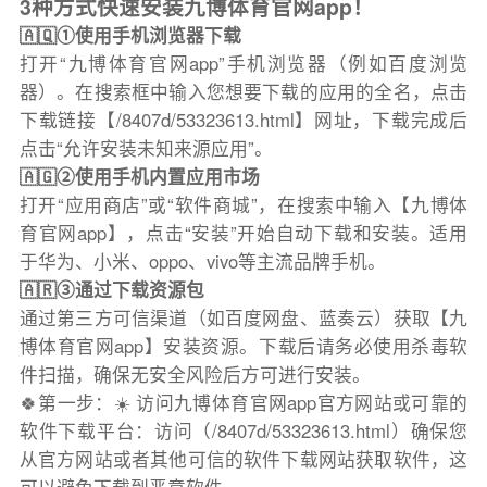
3种方式快速安装九博体育官网app！
🇦🇶①使用手机浏览器下载
打开“九博体育官网app”手机浏览器（例如百度浏览
器）。在搜索框中输入您想要下载的应用的全名，点击
下载链接【/8407d/53323613.html】网址，下载完成后
点击“允许安装未知来源应用”。
🇦🇬②使用手机内置应用市场
打开“应用商店”或“软件商城”，在搜索中输入【九博体
育官网app】，点击“安装”开始自动下载和安装。适用
于华为、小米、oppo、vivo等主流品牌手机。
🇦🇷③通过下载资源包
通过第三方可信渠道（如百度网盘、蓝奏云）获取【九
博体育官网app】安装资源。下载后请务必使用杀毒软
件扫描，确保无安全风险后方可进行安装。
🍀第一步：☀️ 访问九博体育官网app官方网站或可靠的
软件下载平台：访问（/8407d/53323613.html）确保您
从官方网站或者其他可信的软件下载网站获取软件，这