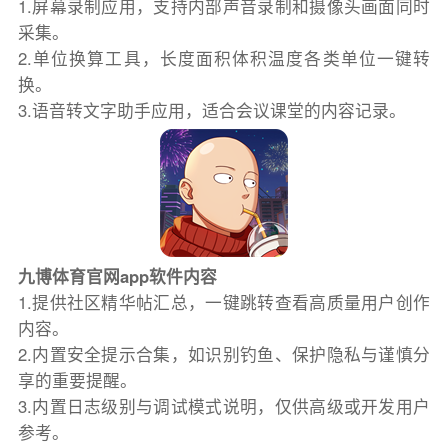
1.屏幕录制应用，支持内部声音录制和摄像头画面同时
采集。
2.单位换算工具，长度面积体积温度各类单位一键转
换。
3.语音转文字助手应用，适合会议课堂的内容记录。
九博体育官网app软件内容
1.提供社区精华帖汇总，一键跳转查看高质量用户创作
内容。
2.内置安全提示合集，如识别钓鱼、保护隐私与谨慎分
享的重要提醒。
3.内置日志级别与调试模式说明，仅供高级或开发用户
参考。