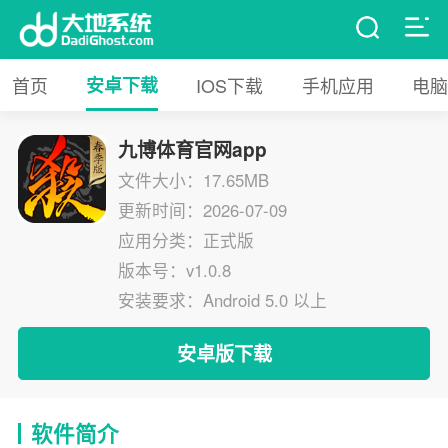
首页
安卓下载
IOS下载
手机应用
电脑
九博体育官网app
文件大小：17.65MB
更新时间：2026-07-09
应用分类：正式版
版本号：v1.0.8
安装要求：Android 5.0 以上
安卓版下载
软件简介