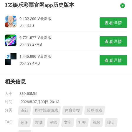
355娱乐彩票官网app历史版本
9.132.299 V最新版
查看详情
大小 92.8
6.721.977 V最新版
查看详情
大小 99.27MB
1.445.996 V最新版
查看详情
大小 29.4MB
相关信息
大小
839.60MB
时间
2026年07月09日 20:13
分类
奇幻
即时战略游戏
体育竞技
策略游戏
TAG
休闲
趣味
消除
文字
社交
视频
聊天