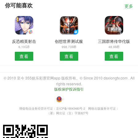
你可能喜欢
更多
反恐精英射击
创想世界测试服
三国群将传华佗版
6.10GB
998.73MB
48.9MB
查看
查看
查看
© 2010 至今 355娱乐彩票官网app 版权所有。© Since 2010 daxiongtv.com . All
rights reserved.
版权保护投诉指引
・
增值电信业务经营许可证：京ICP备19043480号-2
网络出版服务许可证：
（署）网出证（京）字第827号