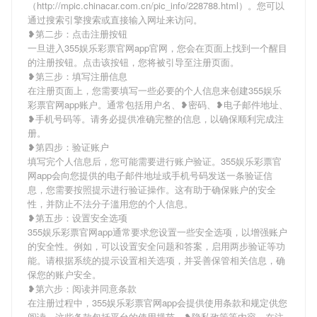
（http://mpic.chinacar.com.cn/pic_info/228788.html）。您可以
通过搜索引擎搜索或直接输入网址来访问。
❥第二步：点击注册按钮
一旦进入355娱乐彩票官网app官网，您会在页面上找到一个醒目
的注册按钮。点击该按钮，您将被引导至注册页面。
❥第三步：填写注册信息
在注册页面上，您需要填写一些必要的个人信息来创建355娱乐
彩票官网app账户。通常包括用户名、❥密码、❥电子邮件地址、
❥手机号码等。请务必提供准确完整的信息，以确保顺利完成注
册。
❥第四步：验证账户
填写完个人信息后，您可能需要进行账户验证。355娱乐彩票官
网app会向您提供的电子邮件地址或手机号码发送一条验证信
息，您需要按照提示进行验证操作。这有助于确保账户的安全
性，并防止不法分子滥用您的个人信息。
❥第五步：设置安全选项
355娱乐彩票官网app通常要求您设置一些安全选项，以增强账户
的安全性。例如，可以设置安全问题和答案，启用两步验证等功
能。请根据系统的提示设置相关选项，并妥善保管相关信息，确
保您的账户安全。
❥第六步：阅读并同意条款
在注册过程中，355娱乐彩票官网app会提供使用条款和规定供您
阅读。这些条款包括平台的使用规范、❥隐私政策等内容。在注