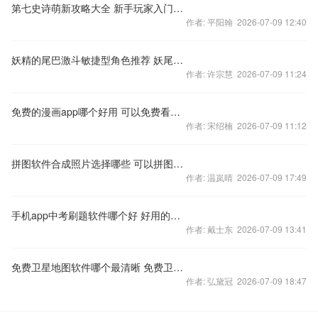
第七史诗萌新攻略大全 新手玩家入门级指南
作者: 平阳翰 2026-07-09 12:40
妖精的尾巴激斗敏捷型角色推荐 妖尾敏捷类角色一览
作者: 许宗慧 2026-07-09 11:24
免费的漫画app哪个好用 可以免费看漫画的软件有哪些
作者: 宋绍楠 2026-07-09 11:12
拼图软件合成照片选择哪些 可以拼图合成照片的app大全
作者: 温岚晴 2026-07-09 17:49
手机app中考刷题软件哪个好 好用的刷题软件有哪些
作者: 戴士东 2026-07-09 13:41
免费卫星地图软件哪个最清晰 免费卫星地图软件app推荐
作者: 弘黛冠 2026-07-09 18:47