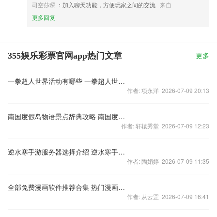
司空莎琛
：加入聊天功能，方便玩家之间的交流
来自
更多回复
355娱乐彩票官网app热门文章
更多
一拳超人世界活动有哪些 一拳超人世界活动介绍
作者: 项永洋 2026-07-09 20:13
南国度假岛物语景点辞典攻略 南国度假岛物语景点辞典有哪些
作者: 轩辕秀堂 2026-07-09 12:23
逆水寒手游服务器选择介绍 逆水寒手游服务器怎么选择
作者: 陶娟婷 2026-07-09 11:35
全部免费漫画软件推荐合集 热门漫画app盘点
作者: 从云罡 2026-07-09 16:41