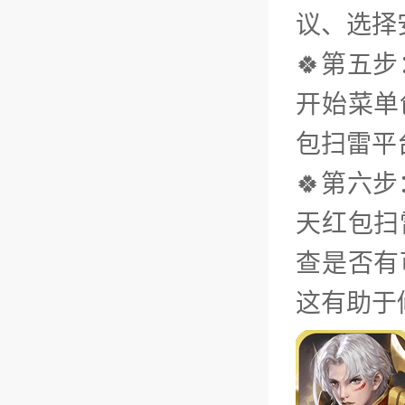
议、选择
🍀第五
开始菜单
包扫雷平
🍀第六
天红包扫
查是否有
这有助于