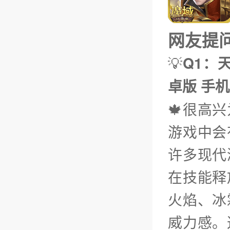
网友提问（
💡
Q1：天
卓版 手机
🍁很高
游戏中会
许多现代
在技能释
火焰、冰
威力感。