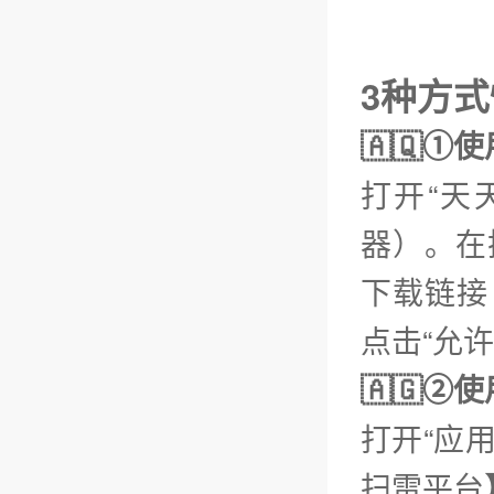
3种方
🇦🇶①
打开“天
器）。在
下载链接【
点击“允
🇦🇬
打开“应
扫雷平台