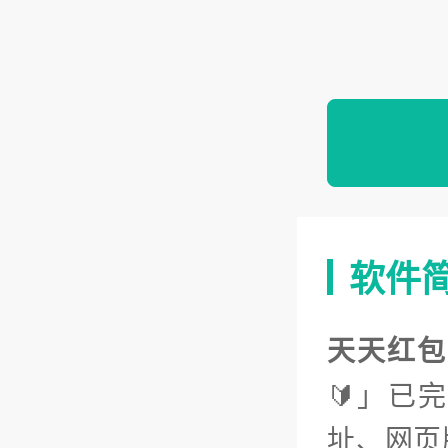
软件
天天红包
🔰」已
址、网页