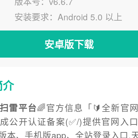
版本号：v6.6.7
安装要求：Android 5.0 以上
安卓版下载
简介
扫雷平台
🌈官方信息「🔰全新官
完成公开认证备案(✅/)提供官网入
版本、手机版app、全站登录入口.