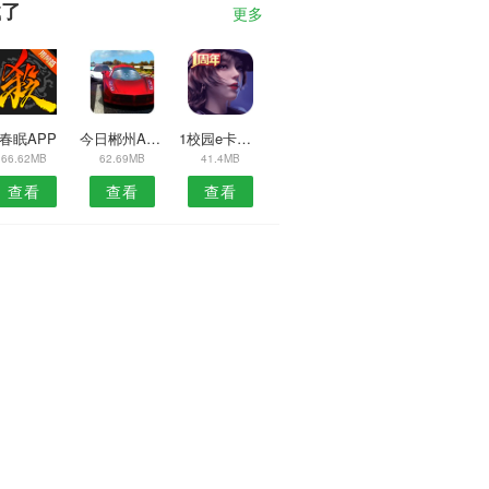
载了
更多
3春眠APP
今日郴州APP
1校园e卡通APP
66.62MB
62.69MB
41.4MB
查看
查看
查看