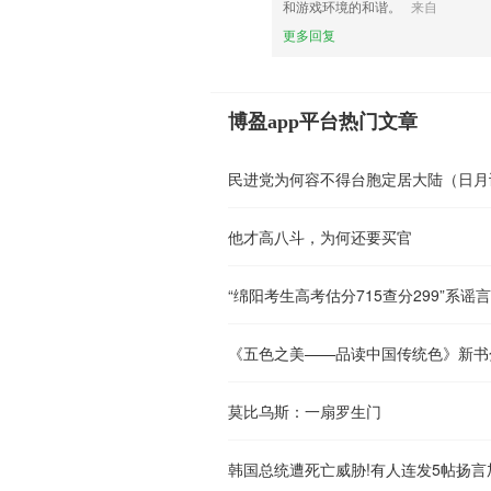
和游戏环境的和谐。
来自
更多回复
博盈app平台热门文章
民进党为何容不得台胞定居大陆（日月
他才高八斗，为何还要买官
“绵阳考生高考估分715查分299”系谣言（2
《五色之美——品读中国传统色》新书
莫比乌斯：一扇罗生门
韩国总统遭死亡威胁!有人连发5帖扬言