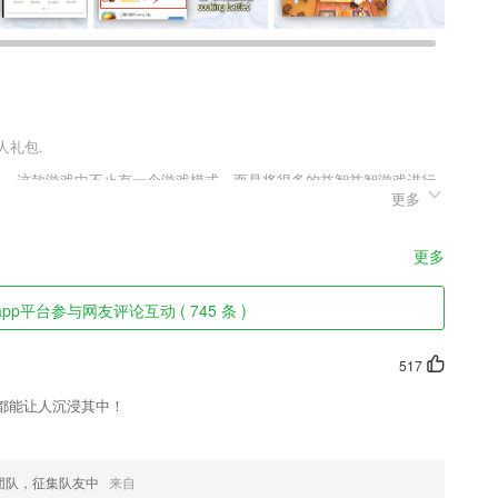
人礼包.
合集，这款游戏中不止有一个游戏模式，而是将很多的益智益智游戏进行
更多
和烧脑的过程，玩家可以挑选喜欢的小游戏进行游玩，每种游戏又划分
不会枯燥。
更多
pp平台参与网友评论互动 ( 745 条 )
，自学视频，错题本，笔记本四大模块科学分类，让你的思绪更加清晰，
517
用。
都能让人沉浸其中！
团队，征集队友中
来自
维护的问题,提升服务能力;