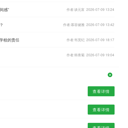
间感”
作者:谈元富 2026-07-09 13:24
？
作者:慕容健雅 2026-07-09 13:42
学校的责任
作者:韦宽纪 2026-07-09 18:17
作者:韩青菊 2026-07-09 19:04
查看详情
查看详情
查看详情