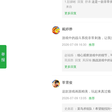
1.彭娣彬 回复 舒承
这是一款非常
博盈app平台软件优势
来自
更多回复
1.限时免费参加数学高分训练营，三节课
2.在互联互家app的使用过程中，如果
相应问题的解决了，贴心智能
戴婷骅
3.专业知识紧扣专业技术资格考试大纲
游戏中的战斗系统非常刺激，让我
4.能够帮助大家快速的通过考试，而且
2026-07-09 16:30
推荐
常轻松的学习。
举
5.报考指导、各个科目的知识都有通关资
赵福烁
：细心观察游戏中的细节，
报
巩琼胜 回复 凤琛翰
挑战游戏中的
6.用知到教师版app，名校大师就在你身
更多回复
博盈app平台更新了什么?
新增行程“社交圈”功能
莘霄俊
预订时选座：提前锁定，座位机票同时下
这款游戏画面精美，玩起来真过瘾
添加单点登录，接口添加token验证
2026-07-09 13:05
推荐
修复罕见Bug
一键叫车功能，操作便捷。
史彪若
：菜鸟求组队！希望能找到