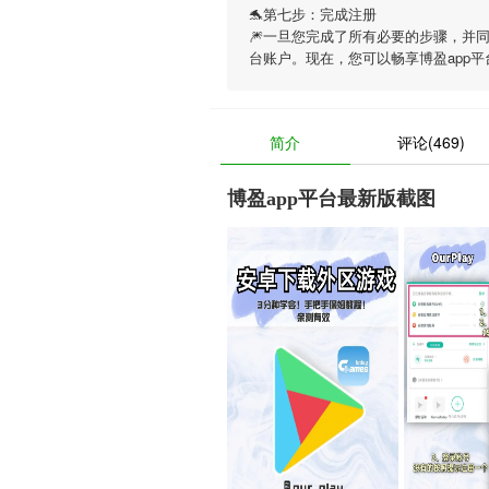
🐬第七步：完成注册
🎆一旦您完成了所有必要的步骤，并
台账户。现在，您可以畅享
博盈app平
简介
评论(469)
博盈app平台最新版截图