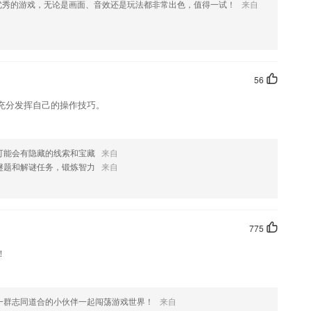
优秀的游戏，无论是画面、音效还是玩法都非常出色，值得一试！
来自
覆盖常考重难点
遇到了任何的问题，都可以向平台的专业客服人员进行反馈，就可以得到
56
充分发挥自己的操作技巧。
还可以和非常多的朋友一起进行实时的互动以及交流，而且能够让大家非
料。
可能会有隐藏的线索和宝藏
来自
谜题和解谜任务，锻炼智力
来自
边。
775
单
！
一群志同道合的小伙伴一起闯荡游戏世界！
来自