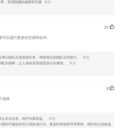
世界，发现隐藏的秘密和宝藏
来自
喜欢这款软件，您可以到应用商店进行打分评论，说出您的使用经历，以
21
家可以进行更多的交易和合作。
徒弟们组队完成游戏任务，增强我们的团队合作能力。
来自
和配乐很棒，让人身临其境感受战斗的激情。
来自
3
个游戏
禁止非法交易，保护玩家权益。
来自
中遇到不愉快的言行或欺凌行为，要及时举报和寻求帮助，维护自己的权益