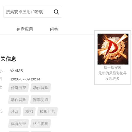
创意应用
问答
相关信息
扫一扫安装
小
82.9MB
最新的凤凰彩世界
发现更多
间
2026-07-09 20:14
类
传奇游戏
动作冒险
动作冒险
赛车竞速
AG
沙盒
模拟
模拟经营
体育竞技
格斗街机