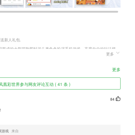
还送新人礼包.
编而成的大型冒险即时战斗类角色扮演手机游戏，高度自由的玩法模
更多
其中，玩家可以自由选择挑战，不断的战斗提升自身的等级，喜欢特戒传
千万不要错过，快来趣趣手游网下载体验吧。
更多
凰彩世界参与网友评论互动 ( 41 条 )
聊天变得萌萌哒。
84
！
配送，货主确认交货即可结算。
演游戏
来自