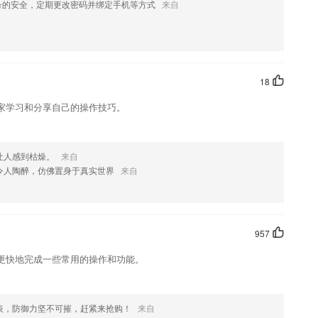
号的安全，定期更改密码并绑定手机等方式
来自
他人进行交流
错题本功能、章节练习、自动阅卷与评卷、考试成绩统计等六大功能模
拟练习，学员即可在平台进行结业考试。
18
名」；
家学习和分享自己的操作技巧。
更有趣的英语启蒙学习；
，由易到难，逐步提高。
让人感到枯燥。
来自
?
令人陶醉，仿佛置身于真实世界
来自
介绍，如果您喜欢这款软件，您可以到应用商店进行打分评论，说出您的使用
修改。
957
额的返现
更快地完成一些常用的操作和功能。
，如果您喜欢这款软件，您可以到应用商店进行打分评论，说出您的使用经
改。
表，防御力坚不可摧，赶紧来抢购！
来自