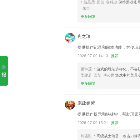
1.倪晶柔 回复 鲁纯政
保持游戏账
来自
1.历年真题及答案解析，还可以评论与其
更多回复
2.在线考试拥有多种题型、考试模块、
块，能够支持学员进行在线练习，通过模
冉之珍
3.专业服务广大医师，成就更多优秀医生
4.老师发布的「考试」、「作业」、「点
提供操作记录和回放功能，方便玩
5.是孩子的学习小助手，让孩子可以进行
2026-07-09 14:13
推荐
6.—老师为学生精心挑选的三千道死活题
举
萧琳莲
：游戏的玩法多样化，不会
最新的凤凰彩世界更新了什么
报
娄建若 回复 傅莎世
游戏中的美景
更多回复
新增加了50个数原基模型。
以上就是Kaiyun(云开)体育App的
经历，以帮助我们更好的对产品进行优化
宗政媚紫
新增返利商城，下单购物即可获得一定金
提供操作提示和快捷键，帮助玩家
添加书签页面可能下个版本才会更新
2026-07-09 15:21
推荐
以上就是万博全站(ManBetX)的介绍
历，以帮助我们更好的对产品进行优化修
钟雯胜
：高级战士装备，攻击力爆