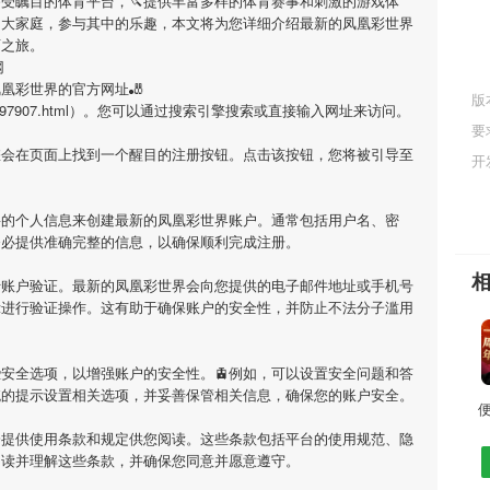
备受瞩目的体育平台，🔪提供丰富多样的体育赛事和刺激的游戏体
的大家庭，参与其中的乐趣，本文将为您详细介绍
最新的凤凰彩世界
育之旅。
网
凤凰彩世界
的官方网址🎳
版
.cn/news/597907.html）。您可以通过搜索引擎搜索或直接输入网址来访问。
要
您会在页面上找到一个醒目的注册按钮。点击该按钮，您将被引导至
开
要的个人信息来创建
最新的凤凰彩世界
账户。通常包括用户名、密
务必提供准确完整的信息，以确保顺利完成注册。
行账户验证。
最新的凤凰彩世界
会向您提供的电子邮件地址或手机号
示进行验证操作。这有助于确保账户的安全性，并防止不法分子滥用
安全选项，以增强账户的安全性。🚊例如，可以设置安全问题和答
统的提示设置相关选项，并妥善保管相关信息，确保您的账户安全。
便
会提供使用条款和规定供您阅读。这些条款包括平台的使用规范、隐
阅读并理解这些条款，并确保您同意并愿意遵守。