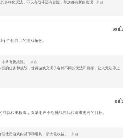
戏的多样化玩法，不仅有战斗还有冒险，每次都有新的发现
来自
您喜欢这款软件，您可以到应用商店进行打分评论，说出您的使用经
改。
90
以个性化自己的游戏角色。
，非常有挑战性。
来自
丰富的任务和挑战，使得游戏充满了各种不同的玩法和目标，让人无法停止
8
的成就和里程碑，激励用户不断挑战自我和追求更高的目标。
合理使用游戏内货币和道具，最大化收益。
来自