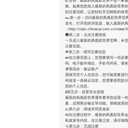
💶导语：
最新的凤凰彩世界
🎆是一家
验。如果您想加入
最新的凤凰彩世界
的注册流程，让您轻松开启精彩的体
🏎第一步：访问最新的凤凰彩世界官
首先，打开您的浏览器，输入
最新的
（http://mpic.chinacar.com
🌚第二步：点击注册按钮
一旦进入
最新的凤凰彩世界
官网，🥫
注册页面。
☘第三步：填写注册信息
🍛在注册页面上，您需要填写一些必
码、电子邮件地址、手机号码等。请
🥡第四步：验证账户
🈵填写完个人信息后，您可能需要进
码发送一条验证信息，您需要按照提
您的个人信息。
🕯第五步：设置安全选项
最新的凤凰彩世界
通常要求您设置一些
案，启用两步验证等功能。请根据系
🌮第六步：阅读并同意条款
🍱在注册过程中，
最新的凤凰彩世界
私政策等内容。在注册之前，请仔细
🍠第七步：完成注册