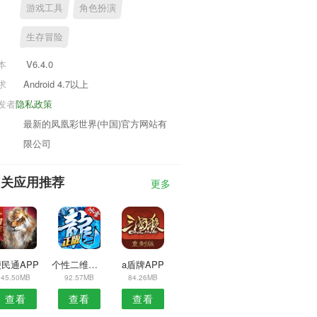
游戏工具
角色扮演
生存冒险
本
V6.4.0
求
Android 4.7以上
发者
隐私政策
最新的凤凰彩世界(中国)官方网站有
限公司
相关应用推荐
更多
民通APP
个性二维码生成器软件
a盾牌APP
45.50MB
92.57MB
84.26MB
查看
查看
查看