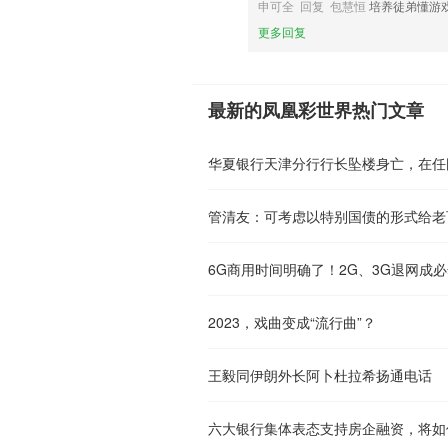
申可全 回复 包慧恒
培养徒弟懂游
更多回复
最新的凤凰彩世界热门文章
华夏银行天津分行行长坠楼身亡，在任
管清友：可考虑以特别国债的形式给老
6G商用时间明确了！2G、3G退网成
2023，戏曲变成“流行曲”？
王毅同伊朗外长阿卜杜拉希扬通电话
六大银行集体表态支持房企融资，将如