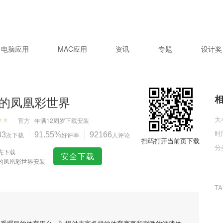
电脑应用
MAC应用
资讯
专题
设计奖
的凤凰彩世界
大
官方
年满12周岁
下载安装
时
33
次下载
91.55%
好评率
92166
人评论
扫码打开当前页下载
分
先下载
安全下载
的凤凰彩世界安装
T