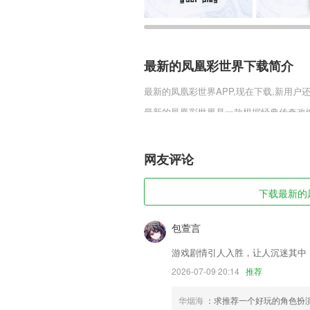
最新的凤凰彩世界下载简介
最新的凤凰彩世界
APP,现在下载,新用户
最新的凤凰彩世界是一款根据经典传奇改
式，广阔的场景地图，多种副本boss在
奇单职业正式版v1.0.1这款游戏的玩家
网友评论
最新的凤凰彩世界软件特色
1,【高频问题】
下载最新的凤
2,【丰富表情】Emoji、超多颜文字，让
3,精准的“三农”新闻资讯推荐。
包萱言
4,【完备韩语词库】
游戏剧情引人入胜，让人沉迷其中
5,每一笔订单都有相应的报酬，只要完成
2026-07-09 20:14
推荐
6,复习还好帮手，认真刷题都能考过。
华烟海
：求推荐一个好玩的角色扮
最新的凤凰彩世界软件优势