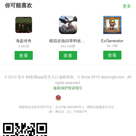
你可能喜欢
更多
海盗传奇
模拟农场22草料收集车MOD
EzGenerator
96.1MB
2.86GB
653.40MB
查看
查看
查看
© 2010 至今 88彩票app官方入口 版权所有。© Since 2010 daxiongtv.com . All
rights reserved.
版权保护投诉指引
・
增值电信业务经营许可证：京ICP备19043480号-2
网络出版服务许可证：
（署）网出证（京）字第827号