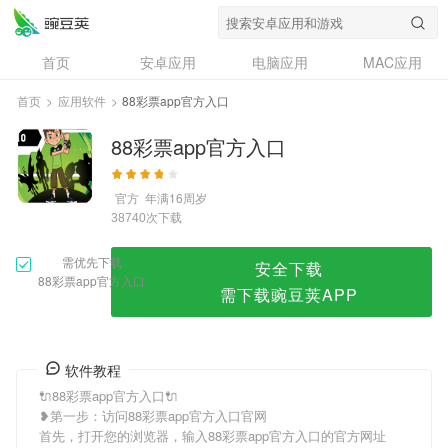
88彩票app官方入口
首页
安卓应用
电脑应用
MAC应用
资讯
专题
设计奖
创意应用
首页
>
应用软件
>
88彩票app官方入口
问答
88彩票app官方入口
官方
年满16周岁
次下载
38740
需优先下载
安全下载
88彩票app官方入口
需下载豌豆荚APP
软件教程
🔌88彩票app官方入口🔌
❥第一步：访问88彩票app官方入口官网
首先，打开您的浏览器，输入88彩票app官方入口的官方网址