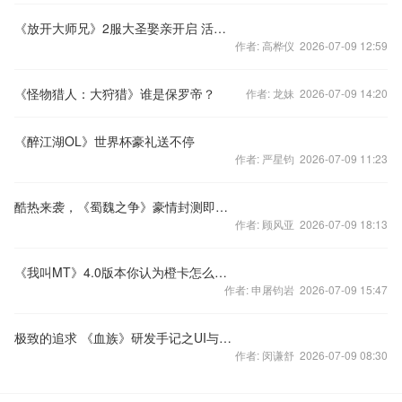
《放开大师兄》2服大圣娶亲开启 活动大揭秘
作者: 高桦仪 2026-07-09 12:59
《怪物猎人：大狩猎》谁是保罗帝？
作者: 龙妹 2026-07-09 14:20
《醉江湖OL》世界杯豪礼送不停
作者: 严星钧 2026-07-09 11:23
酷热来袭，《蜀魏之争》豪情封测即将开启
作者: 顾风亚 2026-07-09 18:13
《我叫MT》4.0版本你认为橙卡怎么用最好
作者: 申屠钧岩 2026-07-09 15:47
极致的追求 《血族》研发手记之UI与卡牌
作者: 闵谦舒 2026-07-09 08:30