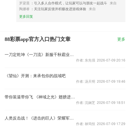
罗梁晨
：引入多人合作模式，让玩家可以与朋友一起战斗
来自
陶娜睿
：关注玩家反馈并积极改进游戏体验
来自
更多回复
88彩票app官方入口热门文章
更多
一刀定乾坤《一刀流》新服千秋霸业今日登场
作者: 东先强 2026-07-09 20:16
《望仙》开测：来承包你的战域吧
作者: 汤天明 2026-07-09 19:46
带你装逼带你飞 《神域之光》翅膀进阶最强讲义
作者: 沈娴芝 2026-07-09 18:51
人类反击战！《进击的巨人》荣耀军团即将上线
作者: 禄筠恒 2026-07-09 17:29