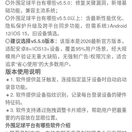
💮外围足球平台有哪些v5.5.0：修复关键漏洞，新增基
础功能，兼容主流系统；
💮外围足球平台有哪些v5.5.0以上：含最新性能优化、
隐私保护升级及跨平台同步功能，但需系统≥Android
12/iOS 15，旧设备慎选。
💮
建议选择v5.5.0版本：
该版本是2026最新官方版本，
适配安卓8+/iOS13+设备，覆盖95%用户场景，经大规
模用户验证无重大缺陷，无强制广告/权限冗余，适合
追求“省心使用”的大多数用户。
版本使用说明
🔸1. 软件提供蓝牙触发，连接指定蓝牙设备时自动启动
录音功能。
🔸2. 软件提供设备指纹识别，记录每台登录设备的硬件
特征码。
🔸3. 软件支持通过拖拽调整卡片顺序，帮助用户把最重
要的内容放在显眼位置。
外围足球平台有哪些软件介绍