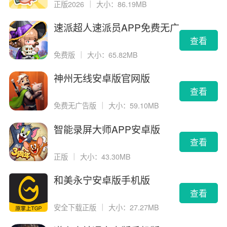
正版2026
｜
大小：86.19MB
速派超人速派员APP免费无广
告版
查看
免费版
｜
大小：65.82MB
神州无线安卓版官网版
查看
免费无广告版
｜
大小：59.10MB
智能录屏大师APP安卓版
查看
正版
｜
大小：43.30MB
和美永宁安卓版手机版
查看
安全下载正版
｜
大小：27.27MB