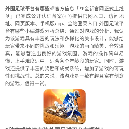
外围足球平台有哪些
🌈官方信息「🔰全新官网正式上线
🔰」已完成公开认证备案(✅/)提供官网入口、访问地
址、网页版本、手机版app、全站登录入口.外围足球平
台有哪些小编游戏分析总结：通过对游戏的分析，我认
为该游戏具有丰富的玩法和多样化的关卡设计，能够给
玩家带来不同的挑战和乐趣。游戏的画面精美，音效逼
真，能够营造出良好的游戏氛围。游戏的操作简单易
懂，上手难度适中，适合各个年龄段的玩家。同时，游
戏还提供了丰富的奖励和成就系统，增加了游戏的可玩
性和挑战性。总的来说，该游戏是一款有趣且富有创意
的游戏，值得一试。