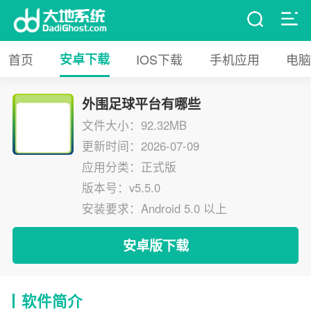
首页
安卓下载
IOS下载
手机应用
电脑
外围足球平台有哪些
文件大小：92.32MB
更新时间：2026-07-09
应用分类：正式版
版本号：v5.5.0
安装要求：Android 5.0 以上
安卓版下载
软件简介