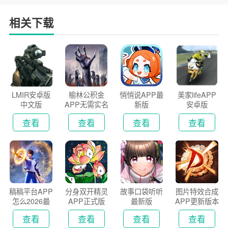
相关下载
LMIR安卓版
榆林公积金
悄悄说APP最
美家lifeAPP
中文版
APP无需实名
新版
安卓版
认证版
查看
查看
查看
查看
稿稿平台APP
分身双开精灵
故事口袋听听
图片特效合成
怎么2026最
APP正式版
最新版
APP更新版本
新版
2026
查看
查看
查看
查看