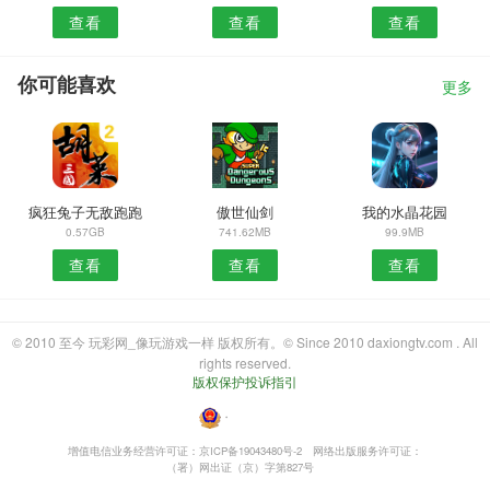
查看
查看
查看
你可能喜欢
更多
疯狂兔子无敌跑跑
傲世仙剑
我的水晶花园
0.57GB
741.62MB
99.9MB
查看
查看
查看
© 2010 至今 玩彩网_像玩游戏一样 版权所有。© Since 2010 daxiongtv.com . All
rights reserved.
版权保护投诉指引
・
增值电信业务经营许可证：京ICP备19043480号-2
网络出版服务许可证：
（署）网出证（京）字第827号