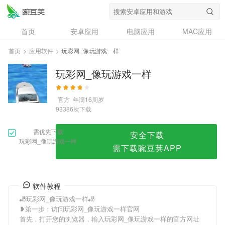
玩彩网_像玩游戏一样
首页
安卓应用
电脑应用
MAC应用
资讯
专题
设计奖
创意应用
首页
>
应用软件
>
玩彩网_像玩游戏一样
问答
玩彩网_像玩游戏一样
官方
年满16周岁
次下载
93386
需优先下载
安全下载
玩彩网_像玩游戏一样
需下载豌豆荚APP
软件教程
🎳玩彩网_像玩游戏一样🎳
❥第一步：访问玩彩网_像玩游戏一样官网
首先，打开您的浏览器，输入玩彩网_像玩游戏一样的官方网址