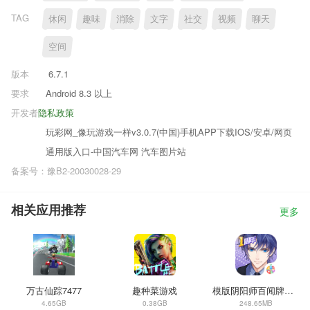
TAG
休闲
趣味
消除
文字
社交
视频
聊天
空间
版本
6.7.1
要求
Android 8.3 以上
开发者
隐私政策
玩彩网_像玩游戏一样v3.0.7(中国)手机APP下载IOS/安卓/网页
通用版入口-中国汽车网 汽车图片站
备案号：豫B2-20030028-29
相关应用推荐
更多
万古仙踪7477
趣种菜游戏
模版阴阳师百闻牌彼岸花
4.65GB
0.38GB
248.65MB