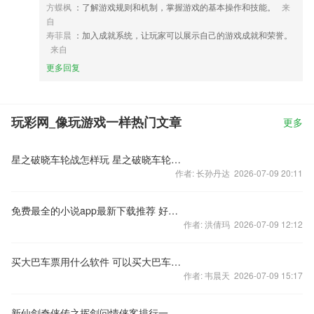
方蝶枫
：了解游戏规则和机制，掌握游戏的基本操作和技能。
来
自
寿菲晨
：加入成就系统，让玩家可以展示自己的游戏成就和荣誉。
来自
更多回复
玩彩网_像玩游戏一样热门文章
更多
星之破晓车轮战怎样玩 星之破晓车轮战玩法介绍
作者: 长孙丹达 2026-07-09 20:11
免费最全的小说app最新下载推荐 好用的看小说软件有哪些
作者: 洪倩玛 2026-07-09 12:12
买大巴车票用什么软件 可以买大巴车票app合集
作者: 韦晨天 2026-07-09 15:17
新仙剑奇侠传之挥剑问情侠客排行一览 新仙剑奇侠传之挥剑问情哪些侠客厉害