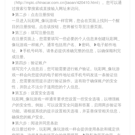
（http://mpic.chinacar.com.cn/jiaoan/420410.html）。您可以通
过搜索引擎搜索或直接输入网址来访问。
❥第二步：点击注册按钮
一旦进入玩彩网_像玩游戏一样官网，您会在页面上找到一个醒
目的注册按钮。点击该按钮，您将被引导至注册页面。
❥第三步：填写注册信息
在注册页面上，您需要填写一些必要的个人信息来创建玩彩网_
像玩游戏一样账户。通常包括用户名、❥密码、❥电子邮件地
址、❥手机号码等。请务必提供准确完整的信息，以确保顺利完
成注册。
❥第四步：验证账户
填写完个人信息后，您可能需要进行账户验证。玩彩网_像玩游
戏一样会向您提供的电子邮件地址或手机号码发送一条验证信
息，您需要按照提示进行验证操作。这有助于确保账户的安全
性，并防止不法分子滥用您的个人信息。
❥第五步：设置安全选项
玩彩网_像玩游戏一样通常要求您设置一些安全选项，以增强账
户的安全性。例如，可以设置安全问题和答案，启用两步验证等
功能。请根据系统的提示设置相关选项，并妥善保管相关信息，
确保您的账户安全。
❥第六步：阅读并同意条款
在注册过程中，玩彩网_像玩游戏一样会提供使用条款和规定供
您阅读。这些条款包括平台的使用规范、❥隐私政策等内容。在