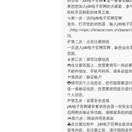
🆙导语：
jdb电子官网
🔋是一家备受瞩
果您想加入
jdb电子官网
的大家庭，参
轻松开启精彩的体育之旅。
🍠第一步：访问jdb电子官网官网
首先，打开您的浏览器，输入
jdb电子
（http://mpic.chinacar.com.
问。
🥐第二步：点击注册按钮
一旦进入
jdb电子官网
官网，🎤您会
页面。
🥌第三步：填写注册信息
🐞在注册页面上，您需要填写一些必
子邮件地址、手机号码等。请务必提
🍴第四步：验证账户
🐉填写完个人信息后，您可能需要进
送一条验证信息，您需要按照提示进
个人信息。
🚥第五步：设置安全选项
jdb电子官网
通常要求您设置一些安全
启用两步验证等功能。请根据系统的
🚲第六步：阅读并同意条款
🐲在注册过程中，
jdb电子官网
会提供
策等内容。在注册之前，请仔细阅读