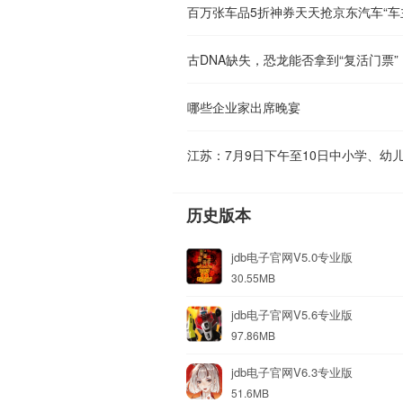
古DNA缺失，恐龙能否拿到“复活门票”
哪些企业家出席晚宴
历史版本
jdb电子官网V5.0专业版
30.55MB
jdb电子官网V5.6专业版
97.86MB
jdb电子官网V6.3专业版
51.6MB