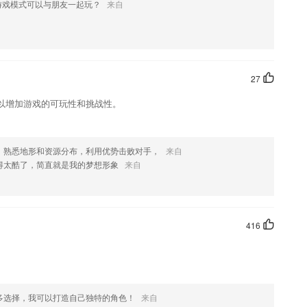
游戏模式可以与朋友一起玩？
来自
解考试情况；
教师资源供您选择
要的，非常的贴心
27
题型，智能的高级的学习的系统。
以增加游戏的可玩性和挑战性。
.
多时候都能满足；
，熟悉地形和资源分布，利用优势击败对手，
来自
得太酷了，简直就是我的梦想形象
来自
416
度等选项，完善移动速度计算方式
多选择，我可以打造自己独特的角色！
来自