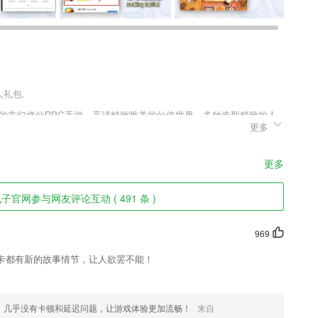
人礼包.
材的玄幻修仙RPG手游，高清精致唯美的仙侠世界，多种造型精致的人
更多
索，让玩家仿佛置身其中，无法自拔，体验不同的浪漫修仙世界，仙话
戏操作，流畅的技能动作，带给你无限畅爽刺激的操作手感。
更多
即可快速完成识别;
电子官网参与网友评论互动 ( 491 条 )
969
台,线上一键办理
卡都有新的故事情节，让人欲罢不能！
模考呀~
，几乎没有卡顿和延迟问题，让游戏体验更加流畅！
来自