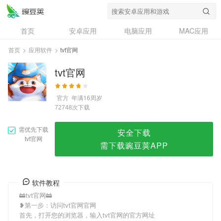
tvt官网
首页
安卓应用
电脑应用
MAC应用
资讯
专题
设计奖
创意应用
首页
>
应用软件
>
tvt官网
问答
tvt官网
官方
年满16周岁
次下载
72748
需优先下载
安全下载
tvt官网
需下载豌豆荚APP
软件教程
🚋tvt官网🚋
❥第一步：访问tvt官网官网
首先，打开您的浏览器，输入tvt官网的官方网址