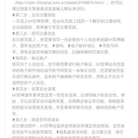
（http://mpic.chinacar.com.cn/jiaoan/2169870.html）。您可以
通过搜索引擎搜索或直接输入网址来访问。
❥第二步：点击注册按钮
一旦进入tvt官网官网，您会在页面上找到一个醒目的注册按钮。
点击该按钮，您将被引导至注册页面。
❥第三步：填写注册信息
在注册页面上，您需要填写一些必要的个人信息来创建tvt官网账
户。通常包括用户名、❥密码、❥电子邮件地址、❥手机号码
等。请务必提供准确完整的信息，以确保顺利完成注册。
❥第四步：验证账户
填写完个人信息后，您可能需要进行账户验证。tvt官网会向您提
供的电子邮件地址或手机号码发送一条验证信息，您需要按照提
示进行验证操作。这有助于确保账户的安全性，并防止不法分子
滥用您的个人信息。
❥第五步：设置安全选项
tvt官网通常要求您设置一些安全选项，以增强账户的安全性。例
如，可以设置安全问题和答案，启用两步验证等功能。请根据系
统的提示设置相关选项，并妥善保管相关信息，确保您的账户安
全。
❥第六步：阅读并同意条款
在注册过程中，tvt官网会提供使用条款和规定供您阅读。这些条
款包括平台的使用规范、❥隐私政策等内容。在注册之前，请仔
细阅读并理解这些条款，并确保您同意并愿意遵守。