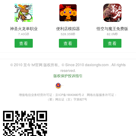
神圣火龙单职业
便利店模拟器
悟空与魔王免费版
7.40GB
528.35MB
82.0MB
查看
查看
查看
© 2010 至今 tvt官网 版权所有。© Since 2010 daxiongtv.com . All rights
reserved.
版权保护投诉指引
・
增值电信业务经营许可证：京ICP备19043480号-2
网络出版服务许可证：
（署）网出证（京）字第827号