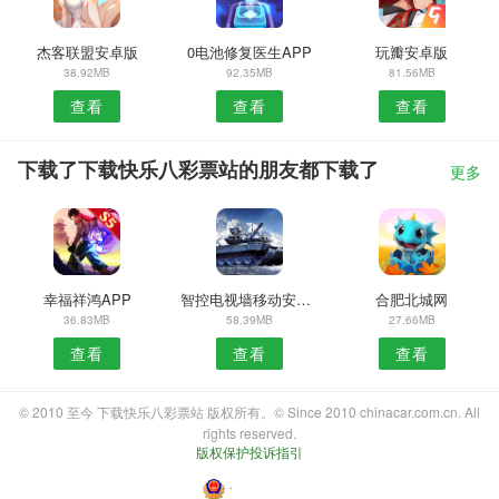
杰客联盟安卓版
0电池修复医生APP
玩瓣安卓版
38.92MB
92.35MB
81.56MB
查看
查看
查看
下载了下载快乐八彩票站的朋友都下载了
更多
幸福祥鸿APP
智控电视墙移动安卓版
合肥北城网
36.83MB
58.39MB
27.66MB
查看
查看
查看
© 2010 至今 下载快乐八彩票站 版权所有。© Since 2010 chinacar.com.cn. All
rights reserved.
版权保护投诉指引
・