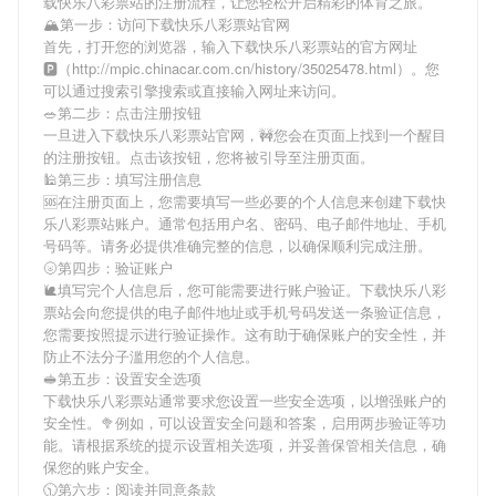
载快乐八彩票站
的注册流程，让您轻松开启精彩的体育之旅。
🏔第一步：访问下载快乐八彩票站官网
首先，打开您的浏览器，输入
下载快乐八彩票站
的官方网址
🅿（http://mpic.chinacar.com.cn/history/35025478.html）。您
可以通过搜索引擎搜索或直接输入网址来访问。
🥗第二步：点击注册按钮
一旦进入
下载快乐八彩票站
官网，🚧您会在页面上找到一个醒目
的注册按钮。点击该按钮，您将被引导至注册页面。
🕌第三步：填写注册信息
🆘在注册页面上，您需要填写一些必要的个人信息来创建
下载快
乐八彩票站
账户。通常包括用户名、密码、电子邮件地址、手机
号码等。请务必提供准确完整的信息，以确保顺利完成注册。
🌝第四步：验证账户
🐌填写完个人信息后，您可能需要进行账户验证。
下载快乐八彩
票站
会向您提供的电子邮件地址或手机号码发送一条验证信息，
您需要按照提示进行验证操作。这有助于确保账户的安全性，并
防止不法分子滥用您的个人信息。
🥪第五步：设置安全选项
下载快乐八彩票站
通常要求您设置一些安全选项，以增强账户的
安全性。🥦例如，可以设置安全问题和答案，启用两步验证等功
能。请根据系统的提示设置相关选项，并妥善保管相关信息，确
保您的账户安全。
🕥第六步：阅读并同意条款