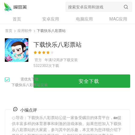
首页
安卓应用
电脑应用
MAC应用
资讯
专题
设计奖
创意应用
首页
>
应用软件
>
下载快乐八彩票站
问答
下载快乐八彩票站
官方
年满12周岁
下载安装
次下载
5322302
需优先下载
安全下载
下载快乐八彩票站安装
小编点评
🍊导语：
下载快乐八彩票站
🕤是一家备受瞩目的体育平台，🏡提
供丰富多样的体育赛事和刺激的游戏体验。如果您想加入
下载快
乐八彩票站
的大家庭，参与其中的乐趣，本文将为您详细介绍
下