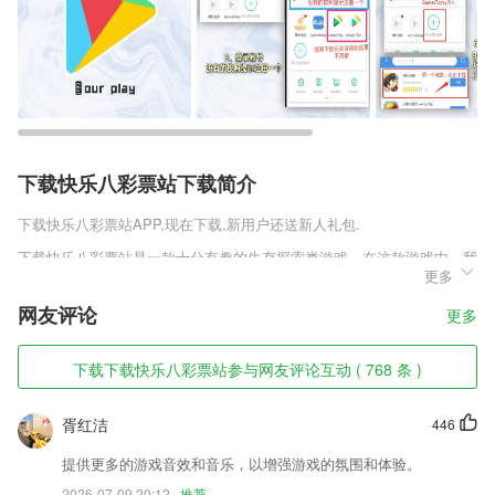
下载快乐八彩票站下载简介
下载快乐八彩票站
APP,现在下载,新用户还送新人礼包.
下载快乐八彩票站是一款十分有趣的生存探索类游戏，在这款游戏中，我
更多
们将会和一个神秘的男孩一起，去探索这个黑暗森林的真相，时空之门遭
到了破坏，于是各种黑暗生物都在其中蔓延。我们的主角就需要在这个充
网友评论
更多
满层层危险的世界找到解决的方法。
下载快乐八彩票站软件特色
下载下载快乐八彩票站参与网友评论互动 ( 768 条 )
1,投诉管理:及时处理业主的投诉,以更好的社区生活体验回报业主
胥红洁
446
2,0~1岁:看颜色、图案
3,27个简单的小主题分为3个大主题。
提供更多的游戏音效和音乐，以增强游戏的氛围和体验。
2026-07-09 20:12
推荐