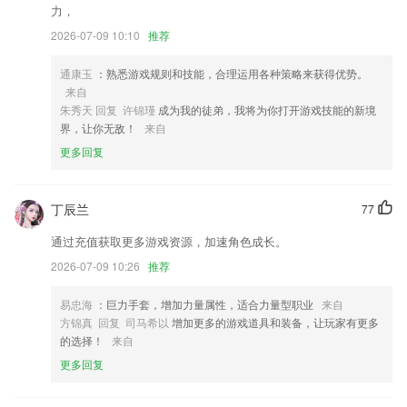
【优化】“我的”界面煤款及零钱信息视图修改优化；
力，
优化样式，修改了之前样式bug
2026-07-09 10:10
推荐
适配 抖音来源西瓜视频的链接下载。
通康玉
：熟悉游戏规则和技能，合理运用各种策略来获得优势。
支持用户使用APP随时随地汇报工序的进展情况。
来自
朱秀天 回复 许锦瑾
成为我的徒弟，我将为你打开游戏技能的新境
优化设置界面
界，让你无敌！
来自
联系我们
更多回复
以上就是下载快乐八彩票站的介绍，如果您喜欢这款软件，您可以到应用
商店进行打分评论，说出您的使用经历，以帮助我们更好的对产品进行优
化修改。
丁辰兰
77
通过充值获取更多游戏资源，加速角色成长。
2026-07-09 10:26
推荐
易忠海
：巨力手套，增加力量属性，适合力量型职业
来自
方锦真 回复 司马希以
增加更多的游戏道具和装备，让玩家有更多
的选择！
来自
更多回复