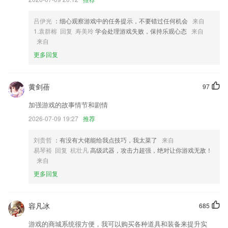
4,提供最大的视频教学直播平台，各省的教学直播管理
5,拥有名家注解，阅读原文的时候可以结合名家注解进行阅读理解。
吕伊光
：细心观察游戏中的任务提示，不要错过任何机会
来自
6,【音频混合】
1.袁群榕 回复 寿美玲
学会处理游戏失败，保持乐观心态
来自
来自
下载快乐八彩票站软件优势
更多回复
1.AI人工智能伴读，绑定绘本阅读机器入、开启阅读之旅
2.对于参加培训的家政人员，平台有专业的考试课程，用户也可以向软件
黄剑蓓
97
投放自主简历或者是申报证书，所有的学考记录信息也可以在这里得到查
询
加强游戏的故事情节和剧情
3.经典书籍都在上面了，你可以制定专属于自己的阅读计划信息什幺的
2026-07-09 19:27
推荐
4.《哆哆识字》寓教于乐，识字+阅读+游戏=爱学习！
刘贵哲
：有没有大佬能给我点技巧，我太菜了
来自
5.提供多种体裁、海量类型、不同字数的中英文。既有优秀的范文，也有
易琴裕 回复 杭壮凡
高级武器，攻击力超强，绝对让你游戏无敌！
精美的片段，丰富你的素材库！
来自
6.驾考社区：还支持求助、吐槽、晒驾照、抢福利，全国各地学员一起交
更多回复
流学车经验；
下载快乐八彩票站更新了什么?
容凡冰
685
增加了推荐超话模块，快速发现你的兴趣社区
游戏的商城系统很方便，我可以购买各种道具和装备来提升实