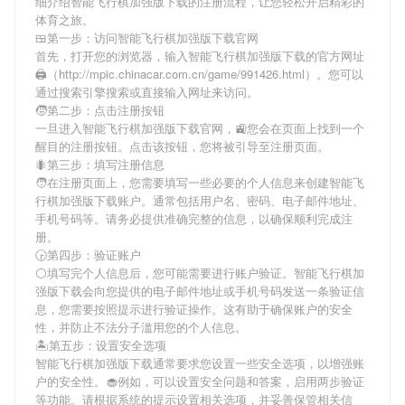
细介绍
智能飞行棋加强版下载
的注册流程，让您轻松开启精彩的
体育之旅。
🍱第一步：访问智能飞行棋加强版下载官网
首先，打开您的浏览器，输入
智能飞行棋加强版下载
的官方网址
🖨（http://mpic.chinacar.com.cn/game/991426.html）。您可以
通过搜索引擎搜索或直接输入网址来访问。
🧒第二步：点击注册按钮
一旦进入
智能飞行棋加强版下载
官网，🚉您会在页面上找到一个
醒目的注册按钮。点击该按钮，您将被引导至注册页面。
🐜第三步：填写注册信息
🧑在注册页面上，您需要填写一些必要的个人信息来创建
智能飞
行棋加强版下载
账户。通常包括用户名、密码、电子邮件地址、
手机号码等。请务必提供准确完整的信息，以确保顺利完成注
册。
🕞第四步：验证账户
⚪填写完个人信息后，您可能需要进行账户验证。
智能飞行棋加
强版下载
会向您提供的电子邮件地址或手机号码发送一条验证信
息，您需要按照提示进行验证操作。这有助于确保账户的安全
性，并防止不法分子滥用您的个人信息。
🏝第五步：设置安全选项
智能飞行棋加强版下载
通常要求您设置一些安全选项，以增强账
户的安全性。🧁例如，可以设置安全问题和答案，启用两步验证
等功能。请根据系统的提示设置相关选项，并妥善保管相关信