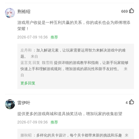
有疑问吗？请轻触优步乘客端中的“帮助”或访问 help.uber.com。
荆裕绍
669
增加消息界面，通知一目了然；
游戏用户收徒是一种互利共赢的关系，你的成长也会为师傅增添
荣耀！
新增首页扫一扫功能
2026-07-09 16:36
推荐
一键叫车功能，操作便捷。
首页新增多聚合服务页面；
左丹和
：加入解谜元素，让玩家需要运用智力来解决游戏中的难
题。
来自
新增暗黑模式主题，客户端整体优化，性能提升
蓝言克 回复 魏雪雨
提供详细的游戏教学和指南，让新手玩家能够
联系我们
快速上手和理解游戏规则，增加游戏的易玩性和新手友好性。
来
以上就是智能飞行棋加强版下载的介绍，如果您喜欢这款软件，您可以到
自
应用商店进行打分评论，说出您的使用经历，以帮助我们更好的对产品进
更多回复
行优化修改。
雷伊叶
4
提供更多的游戏商城和道具抽奖活动，增加玩家的收集欲望
2026-07-09 09:36
推荐
滕秋昭
：多样化的关卡设计，每个关卡都带来新的挑战和乐趣
来