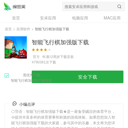
首页
安卓应用
电脑应用
MAC应用
资讯
专题
设计奖
创意应用
首页
>
应用软件
>
智能飞行棋加强版下载
问答
智能飞行棋加强版下载
官方
年满12周岁
下载安装
次下载
4790361
需优先下载
安全下载
智能飞行棋加强版下载安装
小编点评
⚪导语：
智能飞行棋加强版下载
🌵是一家备受瞩目的体育平台，
🥘提供丰富多样的体育赛事和刺激的游戏体验。如果您想加入
智
能飞行棋加强版下载
的大家庭，参与其中的乐趣，本文将为您详