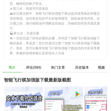
息，确保您的账户安全。
🥌第六步：阅读并同意条款
🐳在注册过程中，
智能飞行棋加强版下载
会提供使用条款和规定
供您阅读。这些条款包括平台的使用规范、隐私政策等内容。在
注册之前，请仔细阅读并理解这些条款，并确保您同意并愿意遵
守。
🏭第七步：完成注册
🐬一旦您完成了所有必要的步骤，并同意了
智能飞行棋加强版下
载
的条款，恭喜您！您已经成功注册了智能飞行棋加强版下载账
户。现在，您可以畅享
智能飞行棋加强版下载
提供的丰富体育赛
事、刺激的游戏体验以及其他令人兴奋
简介
评论(593)
热门文章
历史版本
视频
智能飞行棋加强版下载最新版截图