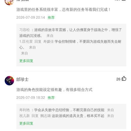
2,热门直播7*24小时回看不停
游戏里的任务系统很丰富，总有新的任务等着我们完成！
3,名师轻松解读重点、难点，让学习更有乐趣；
2026-07-09 20:14
推荐
4,安全守护，AI摔倒检测，实时定位轨道
习容松
：游戏的音效非常震撼，让人仿佛置身于战场之中，增强了
5,业务表单：用数据重新定义协作；
游戏的沉浸感。
来自
6,你有什么比较关注的东西可以直接收藏起来，这样就不用担心会错过
1.匡伦萱 回复 寿媛佳
学会控制情绪，不要因为游戏失败而失去耐
了，随时可以看；
心。
来自
来自
智能飞行棋加强版下载软件优势
更多回复
1.赠送首节测评课免费试听满意再付钱
2.在这里学习编程是很有趣的，大家每天的学习情况也都有记录。
邰珍士
26
3.可以将需要参加培训的课程进行预约，线上参加报名更加方便；
游戏的角色技能设定很有趣，有很多组合方式
4.题目记录非常的清楚，迅速获取学习的记录；
2026-07-09 18:32
推荐
5.我们设计了近千个益智趣味小游戏，巧妙的跟识字结合，让孩子从小接
受逻辑思维的锻炼
寿利艳
：学会从失败中总结经验，不断完善自己的技能
来自
祝儿新 回复 阙志璐
这款游戏的道具太贵，根本买不起
来自
6.：遇到生字、错别字、易错字可以一键收藏学习，巩固汉字的掌握程
度。
更多回复
智能飞行棋加强版下载更新了什么?