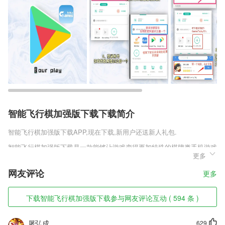
智能飞行棋加强版下载下载简介
智能飞行棋加强版下载
APP,现在下载,新用户还送新人礼包.
智能飞行棋加强版下载是一款能够让游戏变得更加特殊的棋牌类手机游戏
更多
娱乐中心，所有的玩法都会为你带来截然不同的挑战，你可以通过一系列
的对决来感受棋牌特有的魅力。所有的道具都是独一无二的，这些道具能
网友评论
更多
够为你带来全新的收益，同时也能让游戏更加的有趣。
智能飞行棋加强版下载软件特色
下载智能飞行棋加强版下载参与网友评论互动 ( 594 条 )
1,各种平台信息可以第一时间为你推荐给你处理分享，合理的解决所有的
事务麻烦及时控制;
屠弘成
629