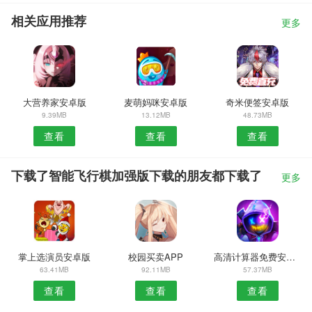
相关应用推荐
更多
大营养家安卓版
麦萌妈咪安卓版
奇米便签安卓版
9.39MB
13.12MB
48.73MB
查看
查看
查看
下载了智能飞行棋加强版下载的朋友都下载了
更多
掌上选演员安卓版
校园买卖APP
高清计算器免费安卓版
63.41MB
92.11MB
57.37MB
查看
查看
查看