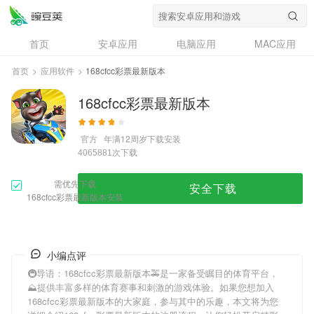
首页
安卓应用
电脑应用
MAC应用
资讯
专题
设计奖
创意应用
首页
>
应用软件
>
168cfcc彩票最新版本
问答
168cfcc彩票最新版本
官方
年满12周岁
下载安装
次下载
4065881
需优先下载
安全下载
168cfcc彩票最新版本安装
小编点评
🚇导语：
168cfcc彩票最新版本
🚕是一家备受瞩目的体育平台，
⛰提供丰富多样的体育赛事和刺激的游戏体验。如果您想加入
168cfcc彩票最新版本
的大家庭，参与其中的乐趣，本文将为您