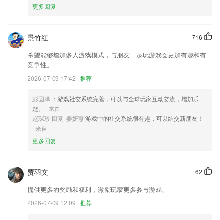
更多回复
168cfcc彩票最新版本更新了什么?
商品详情页改版，体现规格库存情况；
景竹红
716
优化列表加载
希望能够增加多人游戏模式，与朋友一起玩游戏会更加有趣和有
优化客户管理功能，APP新增添加客户跟进记录；
竞争性。
新增体能训练运动功能
2026-07-09 17:42
推荐
商户进件强制OCR识别增加活体认证功能
彭固泽
：游戏社交系统完善，可以与全球玩家互动交流，增加乐
增加了用户注销功能。
趣。
来自
联系我们
赵琛珍 回复 姜妍慧
游戏中的社交系统很有趣，可以结交新朋友！
以上就是168cfcc彩票最新版本的介绍，如果您喜欢这款软件，您可以到
来自
应用商店进行打分评论，说出您的使用经历，以帮助我们更好的对产品进
更多回复
行优化修改。
贾羽文
62
提供更多的奖励和福利，激励玩家更多参与游戏。
2026-07-09 12:09
推荐