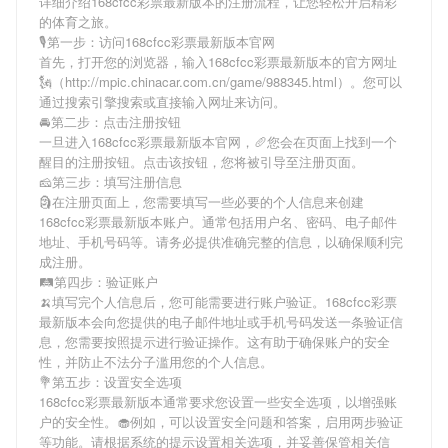
详细介绍
168cfcc彩票最新版本
的注册流程，让您轻松开启精彩
的体育之旅。
🎙第一步：访问168cfcc彩票最新版本官网
首先，打开您的浏览器，输入
168cfcc彩票最新版本
的官方网址
🗽（http://mpic.chinacar.com.cn/game/988345.html）。您可以
通过搜索引擎搜索或直接输入网址来访问。
🚘第二步：点击注册按钮
一旦进入
168cfcc彩票最新版本
官网，🥖您会在页面上找到一个
醒目的注册按钮。点击该按钮，您将被引导至注册页面。
🧀第三步：填写注册信息
🗿在注册页面上，您需要填写一些必要的个人信息来创建
168cfcc彩票最新版本
账户。通常包括用户名、密码、电子邮件
地址、手机号码等。请务必提供准确完整的信息，以确保顺利完
成注册。
🛤第四步：验证账户
🍌填写完个人信息后，您可能需要进行账户验证。
168cfcc彩票
最新版本
会向您提供的电子邮件地址或手机号码发送一条验证信
息，您需要按照提示进行验证操作。这有助于确保账户的安全
性，并防止不法分子滥用您的个人信息。
💐第五步：设置安全选项
168cfcc彩票最新版本
通常要求您设置一些安全选项，以增强账
户的安全性。🧁例如，可以设置安全问题和答案，启用两步验证
等功能。请根据系统的提示设置相关选项，并妥善保管相关信