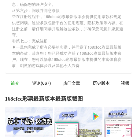
息，确保您的账户安全。
🎷第六步：阅读并同意条款
🌴在注册过程中，
168cfcc彩票最新版本
会提供使用条款和规定
供您阅读。这些条款包括平台的使用规范、隐私政策等内容。在
注册之前，请仔细阅读并理解这些条款，并确保您同意并愿意遵
守。
🎯第七步：完成注册
🌲一旦您完成了所有必要的步骤，并同意了
168cfcc彩票最新版
本
的条款，恭喜您！您已经成功注册了168cfcc彩票最新版本账
户。现在，您可以畅享
168cfcc彩票最新版本
提供的丰富体育赛
事、刺激的游戏体验以及其他令人兴奋
简介
评论(667)
热门文章
历史版本
视频
168cfcc彩票最新版本最新版截图