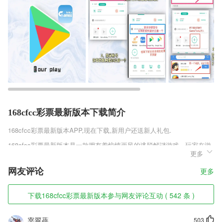
168cfcc彩票最新版本下载简介
168cfcc彩票最新版本
APP,现在下载,新用户还送新人礼包.
168cfcc彩票最新版本是一款拥有着惊悚画风的逃脱解谜游戏。玩家在游
更多
戏中能够体会到更独特的解谜体验，多种具有挑战性的谜题让你体验，展
现自己的技术到了!游戏最新更推出了联机版本，让你能够邀请朋友一起
网友评论
更多
进行冒险，更有多人任务能够让你体验，使你享受到游戏的独特魅力，更
能享受多人冒险的快乐。
下载168cfcc彩票最新版本参与网友评论互动 ( 542 条 )
168cfcc彩票最新版本软件特色
1,在使用过程中，您还可以根据关键字搜索各种特定的新闻内容，会有很
宰翠蓓
503