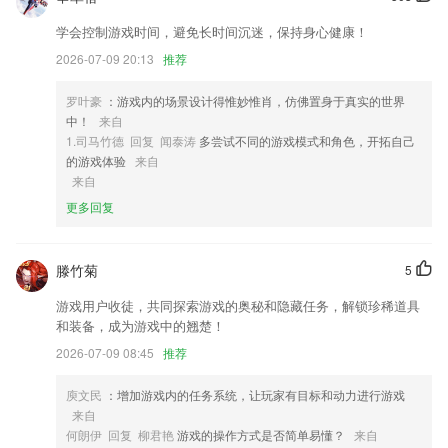
多新闻链接。
学会控制游戏时间，避免长时间沉迷，保持身心健康！
2,客流及运营报表
2026-07-09 20:13
推荐
3,【开启艺术之旅】与未来上级直接沟通,当场拍板,闪电入职
4,轻松分享你的满意作品到微信、qq、微博等等。
罗叶豪
：游戏内的场景设计得惟妙惟肖，仿佛置身于真实的世界
中！
来自
5,儿歌、故事离线缓存，孩子随时随地都能听
1.司马竹德 回复 闻泰涛
多尝试不同的游戏模式和角色，开拓自己
6,>>新东方少儿英语启蒙研究委员会研发
的游戏体验
来自
来自
168cfcc彩票最新版本软件优势
更多回复
1.课程运用了丰富的多媒体技术，为孩子的学习带来高感官视听体验。课
程运用动态特效将抽象概念变得直观具体，教师真人讲解充分调动孩子思
维，让孩子徜徉于知识的海洋。
滕竹菊
5
2.：全真解读事故处理细节交规标志：图文并茂，安全行驶要常看；
游戏用户收徒，共同探索游戏的奥秘和隐藏任务，解锁珍稀道具
和装备，成为游戏中的翘楚！
3.基于互联网超清视频，平稳流畅，画质超清
2026-07-09 08:45
推荐
4.最近热播：《小苹果》《爸爸去哪儿》《江南style》《数鸭子》《上山
打老虎》《丢手绢》等！
庾文民
：增加游戏内的任务系统，让玩家有目标和动力进行游戏
5.在这里，有你，有我，有大家! 分享学习经验，共同进步。
来自
何朗伊 回复 柳君艳
游戏的操作方式是否简单易懂？
来自
6.·浙江省文化精品工程项目