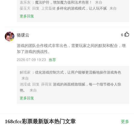
袁乐东
：魔法护符，增加魔力值和法术伤害！
来自
晏玉天 回复 上官磊健
多样化的游戏模式，让人玩不腻
来自
更多回复
骆瑗云
6
游戏的团队合作模式非常出色，需要玩家之间的默契和配合，增
加了游戏的挑战性。
2026-07-09 19:23
推荐
解瑶家
：优化游戏控制方式，让用户能够更流畅地操作游戏角色
来自
池滢成 回复 薛荷富
游戏的画面精致细腻，每一个细节都令人惊
艳。
来自
更多回复
168cfcc彩票最新版本热门文章
更多