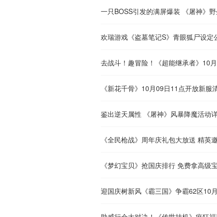
一只BOSS引发的满屏爆装 《屠神》野
欢瑞游戏《盗墓笔记S》青眼狐尸设定
去战斗！趣冒险！《超能继承者》10
《新花千骨》10月09日11点开放新服
鉴出逆天属性 《屠神》风暴降魔活动
《全民枪战》周年庆礼包大放送 精英
《梦幻宝贝》抢国庆排行 免费拿高级
迎国庆树新风《霸三国》争霸62区10
助威行会大对决！《传世挂机》疯狂福