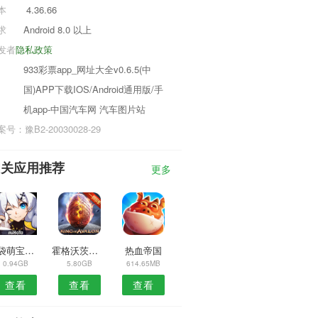
本
4.36.66
求
Android 8.0 以上
发者
隐私政策
933彩票app_网址大全v0.6.5(中
国)APP下载IOS/Android通用版/手
机app-中国汽车网 汽车图片站
号：豫B2-20030028-29
相关应用推荐
更多
口袋萌宝联盟
霍格沃茨之遗基准MOD
热血帝国
0.94GB
5.80GB
614.65MB
查看
查看
查看