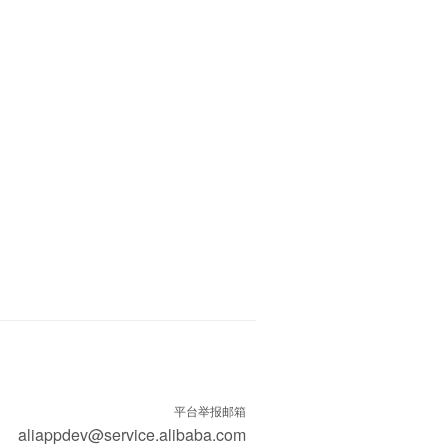
平台举报邮箱
aliappdev@service.alibaba.com