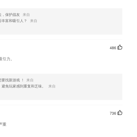
位，保护战友
来自
否丰富和吸引人？
来自
486
吸引力。
要找新游戏 ！
来自
，避免玩家感到重复和乏味。
来自
736
严重