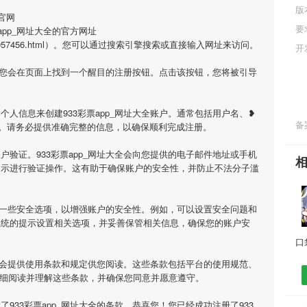
版
官网
要
app_网址大全的官方网址
.cn/game/957456.html）。您可以通过搜索引擎搜索或直接输入网址来访问。
开
网，您会在页面上找到一个醒目的注册按钮。点击该按钮，您将被引导
人信息来创建933彩票app_网址大全账户。通常包括用户名、❥
备案
。请务必提供准确完整的信息，以确保顺利完成注册。
验证。933彩票app_网址大全会向您提供的电子邮件地址或手机
提示进行验证操作。这有助于确保账户的安全性，并防止不法分子滥
设置一些安全选项，以增强账户的安全性。例如，可以设置安全问题和
系统的提示设置相关选项，并妥善保管相关信息，确保您的账户安
大全会提供使用条款和规定供您阅读。这些条款包括平台的使用规范、
仔细阅读并理解这些条款，并确保您同意并愿意遵守。
933彩票app_网址大全的条款，恭喜您！您已经成功注册了933