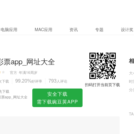
大全
电脑应用
MAC应用
资讯
专题
设计奖
3彩票app_网址大全
官方
年满16周岁
大
次下载
99.20%
好评率
793
人评论
时
扫码打开当前页下载
分
先下载
安全下载
彩票app_网址大全
需下载豌豆荚APP
T