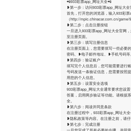
📲933彩票app_网址大全📲
❥第一步：访问933彩票app_网址大全
首先，打开您的浏览器，输入933彩票
（http://mpic.chinacar.com
❥第二步：点击注册按钮
一旦进入933彩票app_网址大全官
至注册页面。
❥第三步：填写注册信息
在注册页面上，您需要填写一些必要的个
密码、❥电子邮件地址、❥手机号码等
❥第四步：验证账户
填写完个人信息后，您可能需要进行账户
号码发送一条验证信息，您需要按照
用您的个人信息。
❥第五步：设置安全选项
933彩票app_网址大全通常要求您
答案，启用两步验证等功能。请根据
全。
❥第六步：阅读并同意条款
在注册过程中，933彩票app_网址
❥隐私政策等内容。在注册之前，请
❥第七步：完成注册
一旦您完成了所有必要的步骤，并同意了