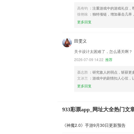
高有钧
：注重游戏中的游戏礼仪，
徐艳咏
：独特项链，增加暴击几率
更多回复
田雯义
关卡设计太困难了，怎么通关啊？
2026-07-09 14:22
推荐
聂志胜
：研究敌人的弱点，斩获更
文冰兰
：游戏中的剧情扣人心弦，
更多回复
933彩票app_网址大全热门文
《神魔2.0》手游9月30日更新预告