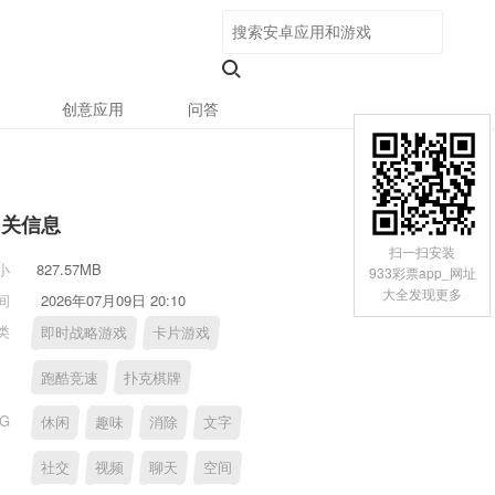
创意应用
问答
相关信息
扫一扫安装
小
827.57MB
933彩票app_网址
大全发现更多
间
2026年07月09日 20:10
类
即时战略游戏
卡片游戏
跑酷竞速
扑克棋牌
AG
休闲
趣味
消除
文字
社交
视频
聊天
空间