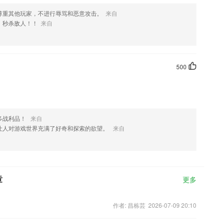
尊重其他玩家，不进行辱骂和恶意攻击。
来自
，秒杀敌人！！
来自
500
多战利品！
来自
让人对游戏世界充满了好奇和探索的欲望。
来自
章
更多
作者: 昌栋芸 2026-07-09 20:10