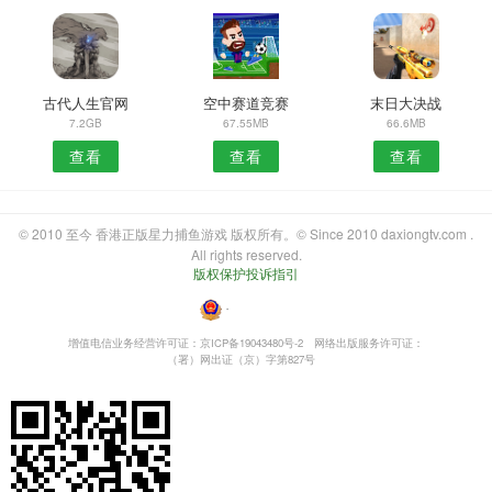
古代人生官网
空中赛道竞赛
末日大决战
7.2GB
67.55MB
66.6MB
查看
查看
查看
© 2010 至今 香港正版星力捕鱼游戏 版权所有。© Since 2010 daxiongtv.com .
All rights reserved.
版权保护投诉指引
・
增值电信业务经营许可证：京ICP备19043480号-2
网络出版服务许可证：
（署）网出证（京）字第827号