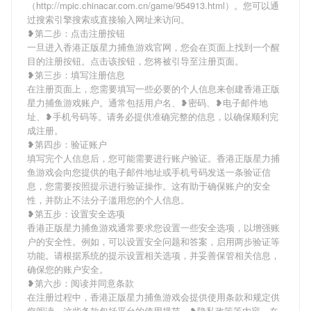
（http://mpic.chinacar.com.cn/game/954913.html）。您可以通
过搜索引擎搜索或直接输入网址来访问。
❥第二步：点击注册按钮
一旦进入香港正版星力捕鱼游戏官网，您会在页面上找到一个醒
目的注册按钮。点击该按钮，您将被引导至注册页面。
❥第三步：填写注册信息
在注册页面上，您需要填写一些必要的个人信息来创建香港正版
星力捕鱼游戏账户。通常包括用户名、❥密码、❥电子邮件地
址、❥手机号码等。请务必提供准确完整的信息，以确保顺利完
成注册。
❥第四步：验证账户
填写完个人信息后，您可能需要进行账户验证。香港正版星力捕
鱼游戏会向您提供的电子邮件地址或手机号码发送一条验证信
息，您需要按照提示进行验证操作。这有助于确保账户的安全
性，并防止不法分子滥用您的个人信息。
❥第五步：设置安全选项
香港正版星力捕鱼游戏通常要求您设置一些安全选项，以增强账
户的安全性。例如，可以设置安全问题和答案，启用两步验证等
功能。请根据系统的提示设置相关选项，并妥善保管相关信息，
确保您的账户安全。
❥第六步：阅读并同意条款
在注册过程中，香港正版星力捕鱼游戏会提供使用条款和规定供
您阅读。这些条款包括平台的使用规范、❥隐私政策等内容。在