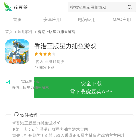
香港正版星力捕鱼游戏
首页
安卓应用
电脑应用
MAC应用
资讯
专题
设计奖
创意应用
首页
>
应用软件
>
香港正版星力捕鱼游戏
问答
香港正版星力捕鱼游戏
官方
年满16周岁
次下载
4896
需优先下载
安全下载
香港正版星力捕鱼游戏
需下载豌豆荚APP
软件教程
🍹香港正版星力捕鱼游戏🍹
❥第一步：访问香港正版星力捕鱼游戏官网
首先，打开您的浏览器，输入香港正版星力捕鱼游戏的官方网址