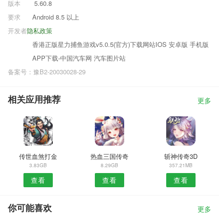
版本
5.60.8
要求
Android 8.5 以上
开发者
隐私政策
香港正版星力捕鱼游戏v5.0.5(官方)下载网站IOS 安卓版 手机版
APP下载-中国汽车网 汽车图片站
备案号：豫B2-20030028-29
相关应用推荐
更多
传世血煞打金
热血三国传奇
斩神传奇3D
3.83GB
8.29GB
357.21MB
查看
查看
查看
你可能喜欢
更多