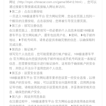
网址（http://mpic.chinacar.com.cn/game/95412.html）。您可以
通过搜索引擎搜索或直接输入网址来访问。
❥第二步：点击注册按钮
一旦进入168极速赛车平台·官方网站官网，您会在页面上找到一
个醒目的注册按钮。点击该按钮，您将被引导至注册页面。
❥第三步：填写注册信息
在注册页面上，您需要填写一些必要的个人信息来创建168极速
赛车平台·官方网站账户。通常包括用户名、❥密码、❥电子邮件
地址、❥手机号码等。请务必提供准确完整的信息，以确保顺利
完成注册。
❥第四步：验证账户
填写完个人信息后，您可能需要进行账户验证。168极速赛车平
台·官方网站会向您提供的电子邮件地址或手机号码发送一条验证
信息，您需要按照提示进行验证操作。这有助于确保账户的安全
性，并防止不法分子滥用您的个人信息。
❥第五步：设置安全选项
168极速赛车平台·官方网站通常要求您设置一些安全选项，以增
强账户的安全性。例如，可以设置安全问题和答案，启用两步验
证等功能。请根据系统的提示设置相关选项，并妥善保管相关信
息，确保您的账户安全。
❥第六步：阅读并同意条款
在注册过程中，168极速赛车平台·官方网站会提供使用条款和规
定供您阅读。这些条款包括平台的使用规范、❥隐私政策等内