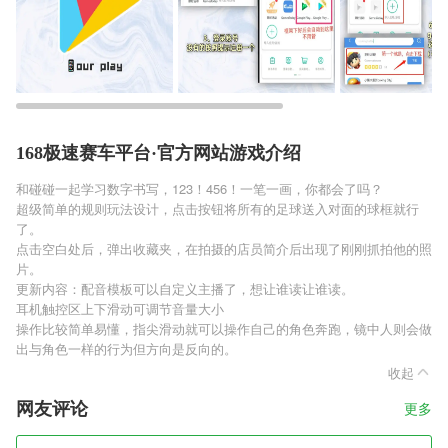
168极速赛车平台·官方网站游戏介绍
和碰碰一起学习数字书写，123！456！一笔一画，你都会了吗？
超级简单的规则玩法设计，点击按钮将所有的足球送入对面的球框就行
了。
点击空白处后，弹出收藏夹，在拍摄的店员简介后出现了刚刚抓拍他的照
片。
更新内容：配音模板可以自定义主播了，想让谁读让谁读。
耳机触控区上下滑动可调节音量大小
操作比较简单易懂，指尖滑动就可以操作自己的角色奔跑，镜中人则会做
出与角色一样的行为但方向是反向的。
收起
网友评论
更多