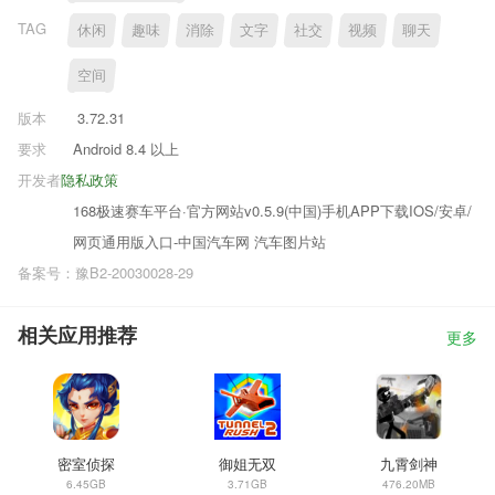
TAG
休闲
趣味
消除
文字
社交
视频
聊天
空间
版本
3.72.31
要求
Android 8.4 以上
开发者
隐私政策
168极速赛车平台·官方网站v0.5.9(中国)手机APP下载IOS/安卓/
网页通用版入口-中国汽车网 汽车图片站
备案号：豫B2-20030028-29
相关应用推荐
更多
密室侦探
御姐无双
九霄剑神
6.45GB
3.71GB
476.20MB