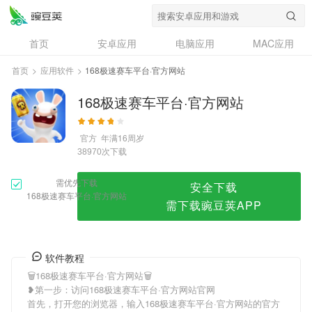
168极速赛车平台·官方网站
首页
安卓应用
电脑应用
MAC应用
资讯
专题
设计奖
创意应用
首页
>
应用软件
>
168极速赛车平台·官方网站
问答
168极速赛车平台·官方网站
官方
年满16周岁
次下载
38970
需优先下载
安全下载
168极速赛车平台·官方网站
需下载豌豆荚APP
软件教程
🗑168极速赛车平台·官方网站🗑
❥第一步：访问168极速赛车平台·官方网站官网
首先，打开您的浏览器，输入168极速赛车平台·官方网站的官方