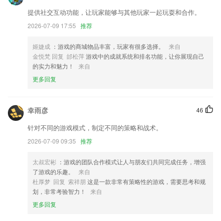
软件便捷的为您提供录音识别服务，轻按即可录音，录制完成之后一键点
击即可识别，语音识别后的内容可以进行中英文一键翻译一键复制
提供社交互动功能，让玩家能够与其他玩家一起玩耍和合作。
2026-07-09 17:55
推荐
修图页面体验优化，P图不卡顿，想点哪里点哪里
新增“云存档”功能
姬婕成
：游戏的商城物品丰富，玩家有很多选择。
来自
修复bug,完善用户体验
金悦梵 回复 邰松萍
游戏中的成就系统和排名功能，让你展现自己
的实力和魅力！
来自
【新增】本地图片批量导入功能
更多回复
联系我们
以上就是牛盟官网谁有的介绍，如果您喜欢这款软件，您可以到应用商店
进行打分评论，说出您的使用经历，以帮助我们更好的对产品进行优化修
幸雨彦
46
改。
针对不同的游戏模式，制定不同的策略和战术。
2026-07-09 09:35
推荐
太叔宏彬
：游戏的团队合作模式让人与朋友们共同完成任务，增强
了游戏的乐趣。
来自
杜厚梦 回复 索祥朋
这是一款非常有策略性的游戏，需要思考和规
划，非常考验智力！
来自
更多回复