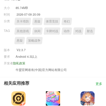
大小
85.74MB
时间
2026-07-09 20:09
分类
关卡塔防
悬疑
体育竞技
奇幻
TAG
其他游戏
休闲
卡牌对战
动作
对战
射击
悬疑
策略战争
版本
V2.3.7
要求
Android 4.3以上
开发者
隐私政策
牛盟官网谁有(中国)官方网站有限公司
相关应用推荐
更多