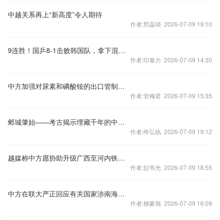
中越关系再上“新高度”令人期待
作者:邢蕊琰 2026-07-09 19:10
9连胜！国乒8-1击败韩国队，拿下混合团体世界杯冠军
作者:印泰力 2026-07-09 14:30
中方加强对尿素和磷酸铵的出口管制？外交部回应
作者:管梅君 2026-07-09 15:35
邺城肇始——考古揭示埋藏千年的中国都城秘密
作者:终弘纨 2026-07-09 19:12
越媒称中方愿协助升级广西至河内铁路交通，外交部回应
作者:彭韦光 2026-07-09 18:55
中方在联大严正回应有关国家涉南海问题错误言论
作者:柳豪旭 2026-07-09 16:09