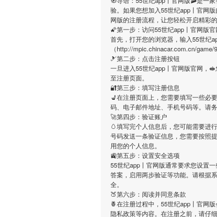
🧭导语：
55世纪app丨官网版
🚠是一
验。如果您想加入
55世纪app丨官网版
网版
的注册流程，让您轻松开启精彩
🌠第一步：访问55世纪app丨官网版官
首先，打开您的浏览器，输入
55世纪
（http://mpic.chinacar.com
🎿第二步：点击注册按钮
一旦进入
55世纪app丨官网版
官网，
至注册页面。
🔐第三步：填写注册信息
💺在注册页面上，您需要填写一些必
码、电子邮件地址、手机号码等。请
🚀第四步：验证账户
🥚填写完个人信息后，您可能需要进
号码发送一条验证信息，您需要按照
用您的个人信息。
🚉第五步：设置安全选项
55世纪app丨官网版
通常要求您设置一
答案，启用两步验证等功能。请根据
全。
🍑第六步：阅读并同意条款
🍍在注册过程中，
55世纪app丨官网版
隐私政策等内容。在注册之前，请仔