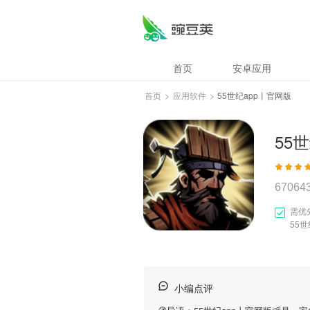
首页
安卓应用
首页
>
应用软件
>
55世纪app丨官网版
55
67064
需优
55
小编点评