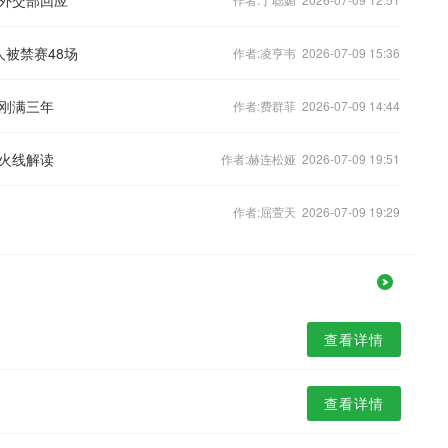
被禁赛48场
作者:凌亨韦 2026-07-09 15:36
刚满三年
作者:费群菲 2026-07-09 14:44
火线解读
作者:赫连松娅 2026-07-09 19:51
作者:屈萱天 2026-07-09 19:29
查看详情
查看详情