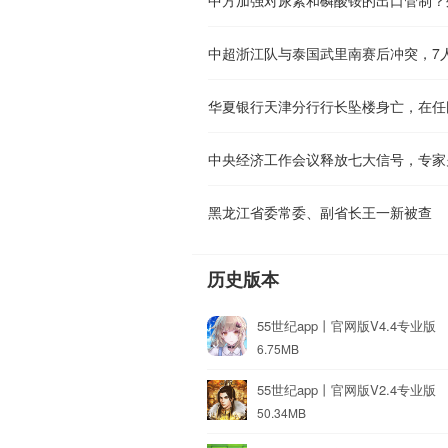
中超浙江队与泰国武里南赛后冲突，7人
华夏银行天津分行行长坠楼身亡，在任
中央经济工作会议释放七大信号，专家
黑龙江省委常委、副省长王一新被查
历史版本
55世纪app丨官网版V4.4专业版
6.75MB
55世纪app丨官网版V2.4专业版
50.34MB