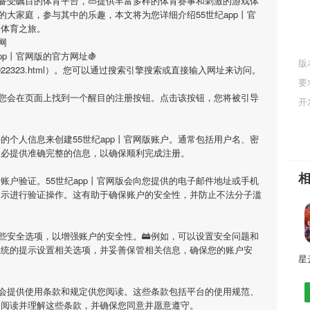
家备受瞩目的体育平台，🥒提供丰富多样的体育赛事和刺激的游戏体
的大家庭，参与其中的乐趣，本文将为您详细介绍
55世纪app丨官
的体育之旅。
网
app丨官网版
的官方网址🍇
版
.cn/game/922323.html）。您可以通过搜索引擎搜索或直接输入网址来访问。
要
您会在页面上找到一个醒目的注册按钮。点击该按钮，您将被引导
开
要的个人信息来创建
55世纪app丨官网版
账户。通常包括用户名、密
务必提供准确完整的信息，以确保顺利完成注册。
行账户验证。
55世纪app丨官网版
会向您提供的电子邮件地址或手机
提示进行验证操作。这有助于确保账户的安全性，并防止不法分子滥
些安全选项，以增强账户的安全性。🚋例如，可以设置安全问题和
系统的提示设置相关选项，并妥善保管相关信息，确保您的账户安
会提供使用条款和规定供您阅读。这些条款包括平台的使用规范、
细阅读并理解这些条款，并确保您同意并愿意遵守。