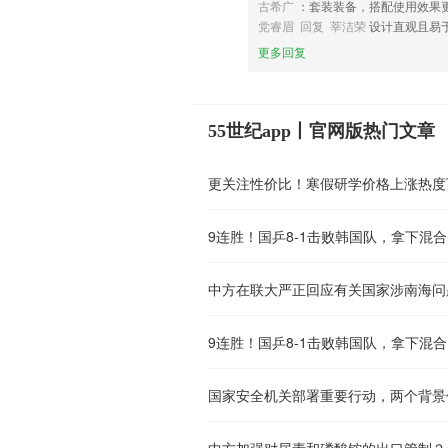
古希广
：套装装备，搭配使用效果
党睿眉 回复 莘洁荣
设计直观且易
更多回复
55世纪app丨官网版热门文章
更关注性价比！寒假研学价格上涨热度
9连胜！国乒8-1击败韩国队，拿下混
中方在联大严正回应有关国家涉南海问
9连胜！国乒8-1击败韩国队，拿下混
国家安全机关部署重要行动，两个背景
中方加强对尿素和磷酸铵的出口管制？