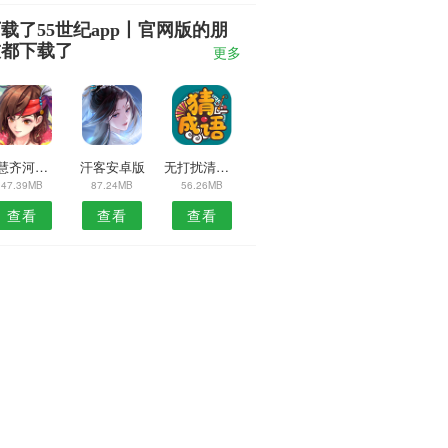
载了55世纪app丨官网版的朋
友都下载了
更多
智慧齐河客户端
汗客安卓版
无打扰清粉软件
47.39MB
87.24MB
56.26MB
查看
查看
查看