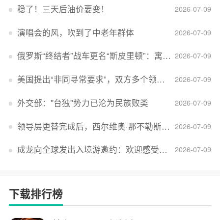
稳了！三天后油价要变！
2026-07-09
演唱会的风，吹到了中老年群体
2026-07-09
俄罗斯“终结者”战车更名“斯皮里顿”：寓意强大可靠，彰显俄精神力量
2026-07-09
美国提出“非同寻常要求”，双方多个领域分歧依旧，印美贸易谈判进入“关键阶段”
2026-07-09
外交部：''台独''势力已沦为民族败类
2026-07-09
领导层更替完成后，西尔维奥·那不勒斯出任Lucid首席执行官
2026-07-09
成龙向全球发出入境游邀约：欢迎感受无滤镜的真实中国
2026-07-09
下载排行榜