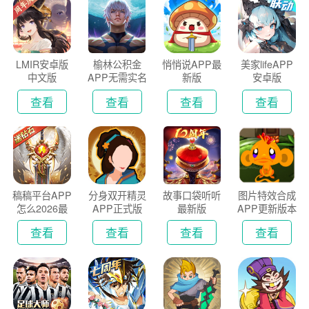
LMIR安卓版
榆林公积金
悄悄说APP最
美家lifeAPP
中文版
APP无需实名
新版
安卓版
认证版
查看
查看
查看
查看
稿稿平台APP
分身双开精灵
故事口袋听听
图片特效合成
怎么2026最
APP正式版
最新版
APP更新版本
新版
2026
查看
查看
查看
查看