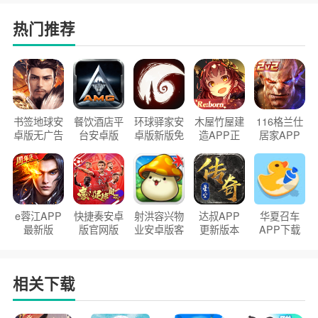
热门推荐
书签地球安
餐饮酒店平
环球驿家安
木屋竹屋建
116格兰仕
卓版无广告
台安卓版
卓版新版免
造APP正
居家APP
官方正版
2026版
费下载
版2026
手机版
e蓉江APP
快捷奏安卓
射洪容兴物
达叔APP
华夏召车
最新版
版官网版
业安卓版客
更新版本
APP下载
户端
2026
安装2026
相关下载