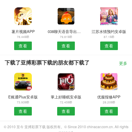
薯片视频APP
038聊天语音导出软件
江苏水情预约安卓版
78.44MB
79.81MB
87.1MB
查看
查看
查看
下载了亚搏彩票下载的朋友都下载了
更多
E账通Plus安卓版
掌上好睡眠安卓版
优服报修APP
73.93MB
72.45MB
28.20MB
查看
查看
查看
© 2010 至今 亚搏彩票下载 版权所有。© Since 2010 chinacar.com.cn. All rights