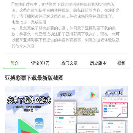
🗄在注册过程中，
亚搏彩票下载
会提供使用条款和规定供您阅
读。这些条款包括平台的使用规范、隐私政策等内容。在注册之
前，请仔细阅读并理解这些条款，并确保您同意并愿意遵守。
🦎第七步：完成注册
🐊一旦您完成了所有必要的步骤，并同意了
亚搏彩票下载
的条
款，恭喜您！您已经成功注册了亚搏彩票下载账户。现在，您可
以畅享
亚搏彩票下载
提供的丰富体育赛事、刺激的游戏体验以及
其他令人兴奋
简介
评论(617)
热门文章
历史版本
视频
亚搏彩票下载最新版截图