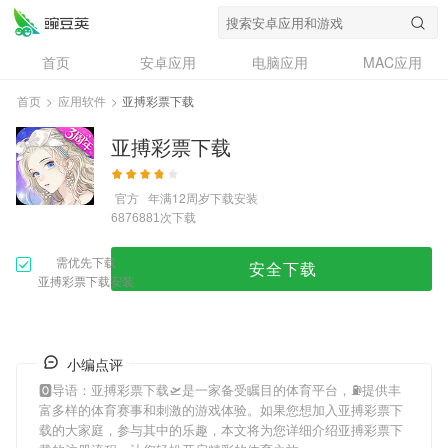
首页
安卓应用
电脑应用
MAC应用
资讯
专题
设计奖
创意应用
首页
>
应用软件
>
亚搏彩票下载
问答
亚搏彩票下载
官方
年满12周岁
下载安装
次下载
6876881
需优先下载
安全下载
亚搏彩票下载安装
小编点评
🅾导语：
亚搏彩票下载
🛫是一家备受瞩目的体育平台，⛽️提供丰
富多样的体育赛事和刺激的游戏体验。如果您想加入
亚搏彩票下
载
的大家庭，参与其中的乐趣，本文将为您详细介绍
亚搏彩票下