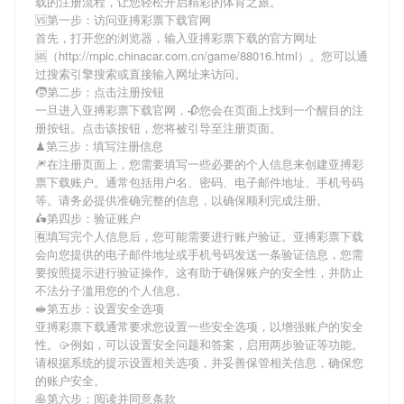
载
的注册流程，让您轻松开启精彩的体育之旅。
🆚第一步：访问亚搏彩票下载官网
首先，打开您的浏览器，输入
亚搏彩票下载
的官方网址
🆘（http://mpic.chinacar.com.cn/game/88016.html）。您可以通
过搜索引擎搜索或直接输入网址来访问。
🧒第二步：点击注册按钮
一旦进入
亚搏彩票下载
官网，🥀您会在页面上找到一个醒目的注
册按钮。点击该按钮，您将被引导至注册页面。
♟第三步：填写注册信息
🎆在注册页面上，您需要填写一些必要的个人信息来创建
亚搏彩
票下载
账户。通常包括用户名、密码、电子邮件地址、手机号码
等。请务必提供准确完整的信息，以确保顺利完成注册。
🛵第四步：验证账户
🈶填写完个人信息后，您可能需要进行账户验证。
亚搏彩票下载
会向您提供的电子邮件地址或手机号码发送一条验证信息，您需
要按照提示进行验证操作。这有助于确保账户的安全性，并防止
不法分子滥用您的个人信息。
🥪第五步：设置安全选项
亚搏彩票下载
通常要求您设置一些安全选项，以增强账户的安全
性。🥠例如，可以设置安全问题和答案，启用两步验证等功能。
请根据系统的提示设置相关选项，并妥善保管相关信息，确保您
的账户安全。
🥞第六步：阅读并同意条款