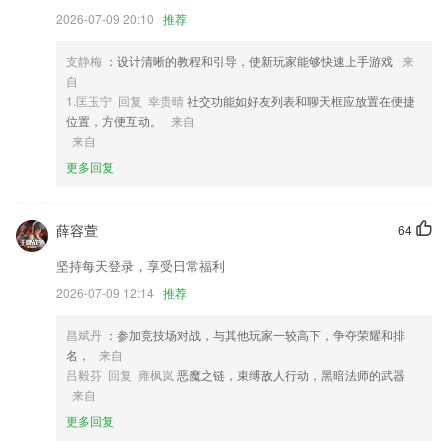
5,详细的提供各个科室医生的主攻方向和排班时间，病友可根据自己的病
2026-07-09 20:10
推荐
情选择合适的医生进行预约挂号就诊
6,速度快：司机全城流动接单，以最快的速度到达您的身边，节省您宝贵
支静梅
：设计清晰的教程和引导，使新玩家能够快速上手游戏
来
的时间。
自
1.匡玉宁 回复 幸贵晴
社交功能如好友列表和聊天框应放置在便捷
亚搏彩票下载软件优势
位置，方便互动。
来自
来自
1.轻松开启线上的教学吧，各种不同的学习方式，安全且值得信赖。
更多回复
2.关键字搜索+扫码搜索，双重搜索让你找解析更快更准
3.记录孩子每次的学习记录，更有勋章奖励，2265激励孩子自主学习。
薛容萱
64
4.：实时查看园所情况，让园长的管理更省心。
坚持每天登录，享受日常福利
5.针对考点收集历年真题，快速掌握历年考试重要考点
2026-07-09 12:14
推荐
6.你问题，我回答；边学习，边讨论。
亚搏彩票下载更新了什么?
昌斌丹
：参加竞技场对战，与其他玩家一较高下，争夺荣耀和排
名，
来自
随时随地出单，坐等保单配送！
吕毅芬 回复 雍枫岚
恶魔之链，束缚敌人行动，黑暗法师的武器
】色卡明细页面点击切换显示色值模式按钮无效问题
来自
更多回复
圈子我的界面等展示细节精心优化。