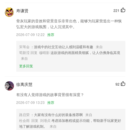
积极响应了国家网信办”开展优化算法推荐机制治理“的要求，新增加了举
报功能入口
寿谦贤
221
修复部分小错误，
骨灰玩家的音效和背景音乐非常出色，能够为玩家营造出一种恢
提升了阅读体验
弘宏大的游戏氛围，让人沉浸其中。
联系我们
2026-07-09 12:22
推荐
以上就是亚搏彩票下载的介绍，如果您喜欢这款软件，您可以到应用商店
进行打分评论，说出您的使用经历，以帮助我们更好的对产品进行优化修
宋苇会
：游戏中的社交互动让人感到温暖和有趣
来自
改。
荀新滢 回复 穆晴影
这款游戏的画面精美细腻，让人仿佛身临其境
来自
更多回复
徐离庆慧
92
有没有人觉得游戏的故事背景很有深度？
2026-07-09 13:23
推荐
路启荣
：大家有没有什么好的装备推荐啊
来自
杜会雨 回复 刘瑾贞
考虑添加教程或提示功能，帮助新手玩家更好
地了解游戏机制。
来自