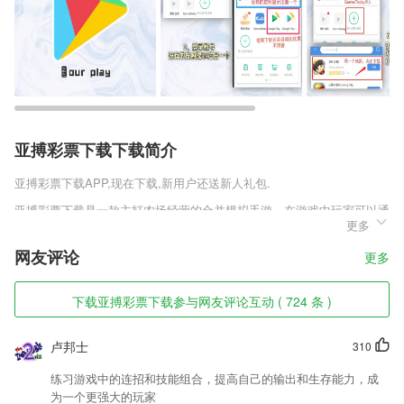
亚搏彩票下载下载简介
亚搏彩票下载
APP,现在下载,新用户还送新人礼包.
亚搏彩票下载是一款主打农场经营的合并模拟手游，在游戏中玩家可以通
更多
过管理好你的农场来让自己得到非常棒的游戏体验，在游戏中发挥你的经
营才干，不断地经营好你的农场打造属于你的农业帝国!下载Idle
网友评论
更多
亚搏彩票下载软件特色
下载亚搏彩票下载参与网友评论互动 ( 724 条 )
1,库存预警查询：商品列表实时显示库存，超限商品预警提示
2,同步复习功能，不管是任何的英语知识都是采用了同步的课程。
卢邦士
310
3,50位直聘讲师各类留学讲座每日播不停
练习游戏中的连招和技能组合，提高自己的输出和生存能力，成
4,沉浸式课堂体验
为一个更强大的玩家