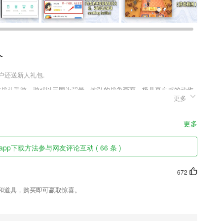
介
用户还送新人礼包.
奇类战斗手游，游戏以三国为背景，恢弘的战争画面，极具真实感的动作
更多
!在这里招兵买马，打造最强军团，加入到熟悉的三国战役中，带领你
爽的动作元素，刺激的打斗带来最精彩的对决，喜欢的朋友快来下载试
更多
色
pp下载方法参与网友评论互动 ( 66 条 )
错误率，挑选对应行测题目进行详细的实战答题分析、答题技巧和知识点
672
伤》《橙红年代》《斗破苍穹》《天盛长歌》
和道具，购买即可赢取惊喜。
付
析
得到更多的乐趣