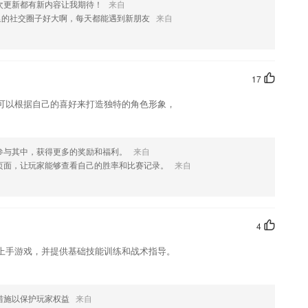
次更新都有新内容让我期待！
来自
里的社交圈子好大啊，每天都能遇到新朋友
来自
，如果您喜欢这款软件，您可以到应用商店进行打分评论，说出您的使用
17
修改。
可以根据自己的喜好来打造独特的角色形象，
参与其中，获得更多的奖励和福利。
来自
页面，让玩家能够查看自己的胜率和比赛记录。
来自
4
上手游戏，并提供基础技能训练和战术指导。
措施以保护玩家权益
来自