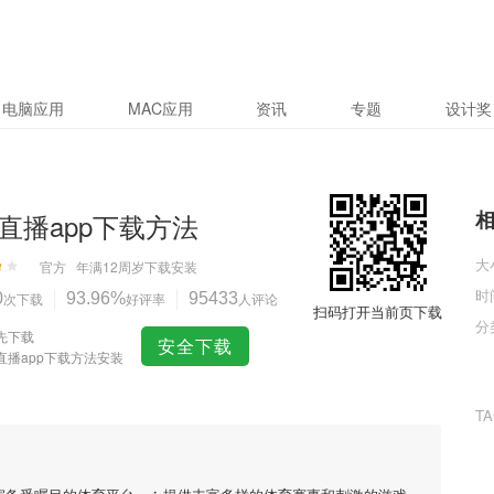
电脑应用
MAC应用
资讯
专题
设计奖
直播app下载方法
大
官方
年满12周岁
下载安装
时
0
次下载
93.96%
好评率
95433
人评论
扫码打开当前页下载
分
先下载
安全下载
直播app下载方法安装
T