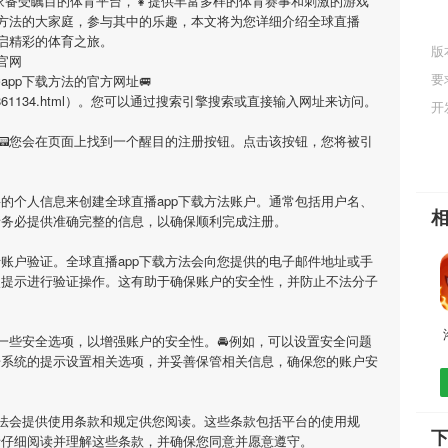
一家备受瞩目的体育平台，👧提供丰富多样的体育赛事和刺激的游戏
方法
的大家庭，参与其中的乐趣，本文将为您详细介绍
全球直播
启精彩的体育之旅。
版
官网
要
app下载方法
的官方网址🚐
.cn/game/861134.html）。您可以通过搜索引擎搜索或直接输入网址来访问。
开
📟您会在页面上找到一个醒目的注册按钮。点击该按钮，您将被引
要的个人信息来创建
全球直播app下载方法
账户。通常包括用户名、
请务必提供准确完整的信息，以确保顺利完成注册。
行账户验证。
全球直播app下载方法
会向您提供的电子邮件地址或手
照提示进行验证操作。这有助于确保账户的安全性，并防止不法分子
一些安全选项，以增强账户的安全性。🚘例如，可以设置安全问题
据系统的提示设置相关选项，并妥善保管相关信息，确保您的账户安
法
会提供使用条款和规定供您阅读。这些条款包括平台的使用规
下
请仔细阅读并理解这些条款，并确保您同意并愿意遵守。