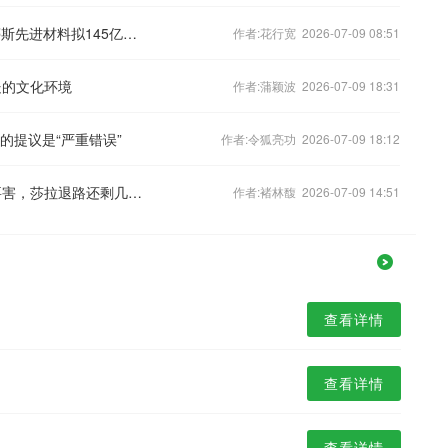
深化半导体与AI基础设施布局 索尔斯蒂斯先进材料拟145亿美元收购元素解决方案
作者:花行宽 2026-07-09 08:51
处的文化环境
作者:蒲颖波 2026-07-09 18:31
的提议是“严重错误”
作者:令狐亮功 2026-07-09 18:12
参议院敲响“催命”法槌，4项指控直指要害，莎拉退路还剩几条？
作者:褚林馥 2026-07-09 14:51
查看详情
查看详情
查看详情