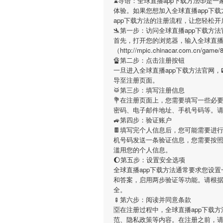
⌛️导语：
全球直播app下载方法
🎲是
体验。如果您想加入
全球直播app下载
app下载方法
的注册流程，让您轻松开
🛬第一步：访问全球直播app下载方法
首先，打开您的浏览器，输入
全球直播
（http://mpic.chinacar.com
🔏第二步：点击注册按钮
一旦进入
全球直播app下载方法
官网，
导至注册页面。
🥁第三步：填写注册信息
💐在注册页面上，您需要填写一些必
密码、电子邮件地址、手机号码等。
🚙第四步：验证账户
🍫填写完个人信息后，您可能需要进
机号码发送一条验证信息，您需要按
滥用您的个人信息。
🌔第五步：设置安全选项
全球直播app下载方法
通常要求您设置
和答案，启用两步验证等功能。请根
全。
🍢第六步：阅读并同意条款
🈳在注册过程中，
全球直播app下载方
范、隐私政策等内容。在注册之前，