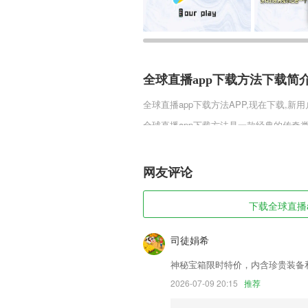
全球直播app下载方法下载简
全球直播app下载方法
APP,现在下载,新
全球直播app下载方法是一款经典的传
场景，带你重温那段荡气回肠的三国岁月
的兄弟，开始攻城略地，游戏中结合了超
试吧!
网友评论
全球直播app下载方法软件特
下载全球直播a
1,每周老师会根据考生的申请量或答题
讲解，用心帮助考生提分，高效备考。
司徒娟希
2,影视原著：《凉生，我们可不可以不忧
神秘宝箱限时特价，内含珍贵装备
3,低价：购买价高于门市价，双倍差额赔
2026-07-09 20:15
推荐
4,对当前考试成绩进行全方位、多角度分
5,多彩活动，参与到平台的活动中，可以