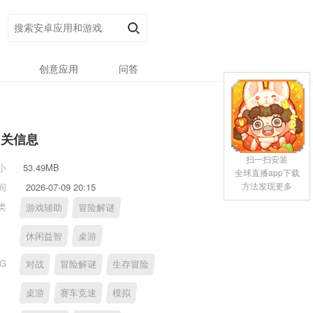
创意应用
问答
相关信息
扫一扫安装
小
53.49MB
全球直播app下载
方法发现更多
间
2026-07-09 20:15
类
游戏辅助
冒险解谜
休闲益智
桌游
AG
对战
冒险解谜
生存冒险
桌游
赛车竞速
模拟