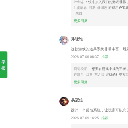
叶华志
：快来加入我们的游戏世界
1.虞翠忠 回复 舒固思
游戏用户宝
6,正规办理
来自
全球直播app下载方法软件优
更多回复
1.系统课1A含
2.专业的综合心理健康评估，这是根据心理学
孙晓维
维度分析，根据2265用户的测试结果，
至出现头疼、失眠等一些症状，不妨测一
这款游戏的道具系统非常丰富，玩
3.课前练习，智能评测，定位学生知识薄
2026-07-09 08:37
推荐
举
4.提供接电线、人鬼过河、青蛙过河等场
报
尉迟松朋
：想要在游戏中成为王者
5.可将随意语句设为关键句并可独立显示
任影兰 回复 东之致
游戏的社交互
6.提供各大企业招聘笔试面试复习资料
更多回复
全球直播app下载方法更新了什
易冠雄
优化已知其他bug；
手机消息语音实时播报
设计一个反馈系统，让玩家可以向
本周展示ui优化，更易关注行动状态。
2026-07-09 16:25
推荐
增加了机票预定功能，可在线预定机票,