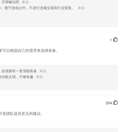
，尽情畅玩吧
来自
典：遵守游戏公约，不进行违规交易和打击报复。
来自
势
家—L.R.Derogati健康量表的健康观，从感觉、思维、情绪等多个
1
提供心理健康调节建议。当出现工作压力大、焦虑迷茫、抑郁、压抑，甚
测。
家可以根据自己的需求来选择装备。
弱点
景，还有算法和训练环节，实用；
，必须拥有一套顶级装备
来自
信息。
动功能太弱，不够有趣
来自
么?
204
开发团队提供意见和建议。
包括改签退票功能