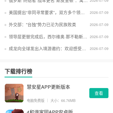
俄罗斯“终结者”战车更名“斯皮里顿”：寓意强大可靠，彰显俄精神力量
2026-07-09
美国提出“非同寻常要求”，双方多个领域分歧依旧，印美贸易谈判进入“关键阶段”
2026-07-09
外交部：''台独''势力已沦为民族败类
2026-07-09
领导层更替完成后，西尔维奥·那不勒斯出任Lucid首席执行官
2026-07-09
成龙向全球发出入境游邀约：欢迎感受无滤镜的真实中国
2026-07-09
下载排行榜
慧安星APP更新版本
查看
电脑免费版
｜
大小：66.76MB
4和谐家园APP安卓版