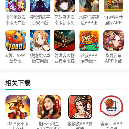
书签地球安
餐饮酒店平
环球驿家安
木屋竹屋建
116格兰仕
卓版无广告
台安卓版
卓版新版免
造APP正
居家APP
官方正版
2026版
费下载
版2026
手机版
e蓉江APP
快捷奏安卓
射洪容兴物
达叔APP
华夏召车
最新版
版官网版
业安卓版客
更新版本
APP下载
户端
2026
安装2026
相关下载
LMIR安卓版
榆林公积金
悄悄说APP最
美家lifeAPP