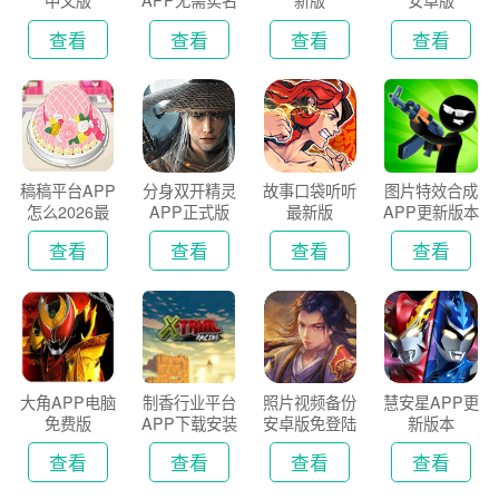
中文版
APP无需实名
新版
安卓版
认证版
查看
查看
查看
查看
稿稿平台APP
分身双开精灵
故事口袋听听
图片特效合成
怎么2026最
APP正式版
最新版
APP更新版本
新版
2026
查看
查看
查看
查看
大角APP电脑
制香行业平台
照片视频备份
慧安星APP更
免费版
APP下载安装
安卓版免登陆
新版本
2026
版
查看
查看
查看
查看